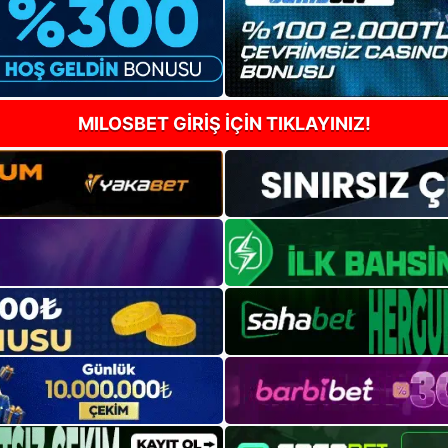
MILOSBET GİRİŞ İÇİN TIKLAYINIZ!