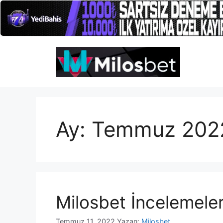
İçeriğe
atla
Ay:
Temmuz 202
Milosbet İncelemeler
Temmuz 11, 2022
Yazarı:
Milosbet