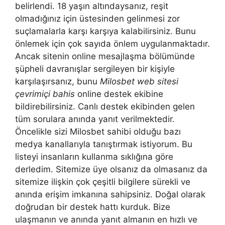
belirlendi. 18 yaşın altındaysanız, reşit
olmadığınız için üstesinden gelinmesi zor
suçlamalarla karşı karşıya kalabilirsiniz. Bunu
önlemek için çok sayıda önlem uygulanmaktadır.
Ancak sitenin online mesajlaşma bölümünde
şüpheli davranışlar sergileyen bir kişiyle
karşılaşırsanız, bunu
Milosbet web sitesi
çevrimiçi bahis
online destek ekibine
bildirebilirsiniz. Canlı destek ekibinden gelen
tüm sorulara anında yanıt verilmektedir.
Öncelikle sizi Milosbet sahibi olduğu bazı
medya kanallarıyla tanıştırmak istiyorum. Bu
listeyi insanların kullanma sıklığına göre
derledim. Sitemize üye olsanız da olmasanız da
sitemize ilişkin çok çeşitli bilgilere sürekli ve
anında erişim imkanına sahipsiniz. Doğal olarak
doğrudan bir destek hattı kurduk. Bize
ulaşmanın ve anında yanıt almanın en hızlı ve