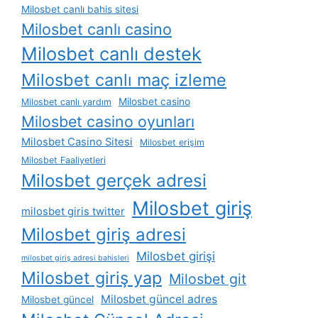
Milosbet canlı bahis sitesi
Milosbet canlı casino
Milosbet canlı destek
Milosbet canlı maç izleme
Milosbet casino
Milosbet canlı yardım
Milosbet casino oyunları
Milosbet Casino Sitesi
Milosbet erişim
Milosbet Faaliyetleri
Milosbet gerçek adresi
Milosbet giriş
milosbet giris twitter
Milosbet giriş adresi
Milosbet girişi
milosbet giriş adresi bahisleri
Milosbet giriş yap
Milosbet git
Milosbet güncel adres
Milosbet güncel