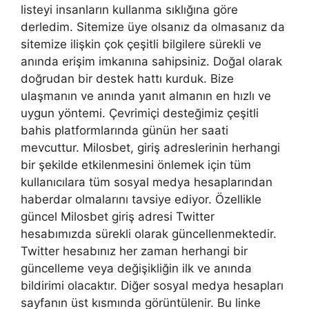
listeyi insanların kullanma sıklığına göre
derledim. Sitemize üye olsanız da olmasanız da
sitemize ilişkin çok çeşitli bilgilere sürekli ve
anında erişim imkanına sahipsiniz. Doğal olarak
doğrudan bir destek hattı kurduk. Bize
ulaşmanın ve anında yanıt almanın en hızlı ve
uygun yöntemi. Çevrimiçi desteğimiz çeşitli
bahis platformlarında günün her saati
mevcuttur. Milosbet, giriş adreslerinin herhangi
bir şekilde etkilenmesini önlemek için tüm
kullanıcılara tüm sosyal medya hesaplarından
haberdar olmalarını tavsiye ediyor. Özellikle
güncel Milosbet giriş adresi Twitter
hesabımızda sürekli olarak güncellenmektedir.
Twitter hesabınız her zaman herhangi bir
güncelleme veya değişikliğin ilk ve anında
bildirimi olacaktır. Diğer sosyal medya hesapları
sayfanın üst kısmında görüntülenir. Bu linke