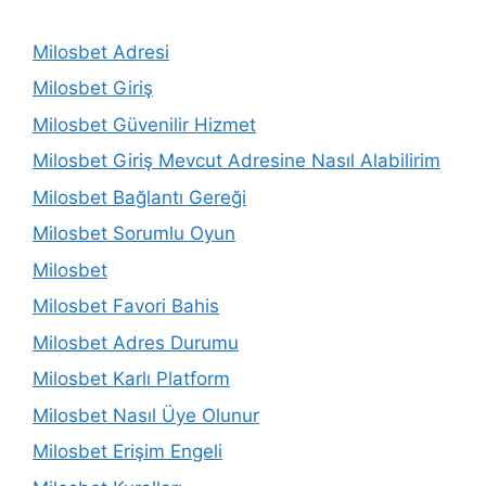
Milosbet Adresi
Milosbet Giriş
Milosbet Güvenilir Hizmet
Milosbet Giriş Mevcut Adresine Nasıl Alabilirim
Milosbet Bağlantı Gereği
Milosbet Sorumlu Oyun
Milosbet
Milosbet Favori Bahis
Milosbet Adres Durumu
Milosbet Karlı Platform
Milosbet Nasıl Üye Olunur
Milosbet Erişim Engeli