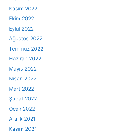
Kasım 2022
Ekim 2022
Eylül 2022
Ağustos 2022
Temmuz 2022
Haziran 2022
Mayıs 2022
Nisan 2022
Mart 2022
Şubat 2022
Ocak 2022
Aralık 2021
Kasım 2021