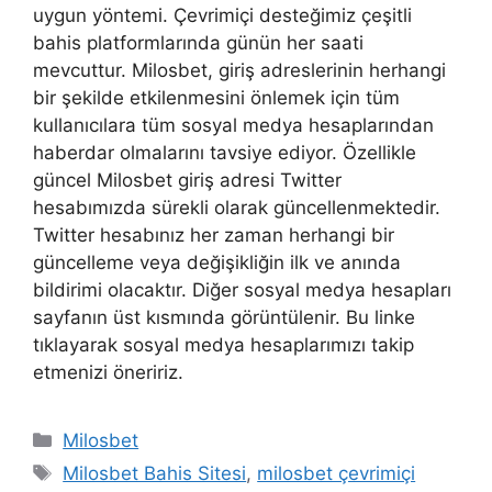
uygun yöntemi. Çevrimiçi desteğimiz çeşitli
bahis platformlarında günün her saati
mevcuttur. Milosbet, giriş adreslerinin herhangi
bir şekilde etkilenmesini önlemek için tüm
kullanıcılara tüm sosyal medya hesaplarından
haberdar olmalarını tavsiye ediyor. Özellikle
güncel Milosbet giriş adresi Twitter
hesabımızda sürekli olarak güncellenmektedir.
Twitter hesabınız her zaman herhangi bir
güncelleme veya değişikliğin ilk ve anında
bildirimi olacaktır. Diğer sosyal medya hesapları
sayfanın üst kısmında görüntülenir. Bu linke
tıklayarak sosyal medya hesaplarımızı takip
etmenizi öneririz.
Kategoriler
Milosbet
Etiketler
Milosbet Bahis Sitesi
,
milosbet çevrimiçi