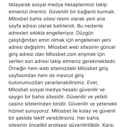
tıklayarak sosyal medya hesaplarımızı takip
etmenizi öneririz. Güvenilir bir bağlantı kurmak.
Milosbet bahis sitesi
resmi olarak yeni ana
sayfa adresi olarak belirlendi. Bu nedenle
adresleri sıklıkla engelleniyor. Düzgün
çalıştığından emin olmak için engellenen yeni
adresi değiştirin. Milosbet web sitesinin güncel
giriş adresi olan Milosbet.com erişmek için
verilen son adresi takip etmeniz gerekmektedir.
Örneğin hem web sitemizdeki Milosbet giriş
sayfasından hem de mevcut giriş
butonumuzdan yararlanabilirsiniz. Evet,
Milosbet sosyal medya hesabı güvenilir ve
saygın bir bahis sitesidir. Güvenilir ve yetkili
casino sitelerinden biridir. Güvenilir ve yetenekli
hizmet sunuyoruz. Milosbet ile kolay ve güvenli
bir şekilde teklif verebilirsiniz. Her bahis
sitesinin öncelikli endişesi güvenilirliğidir. Karşı