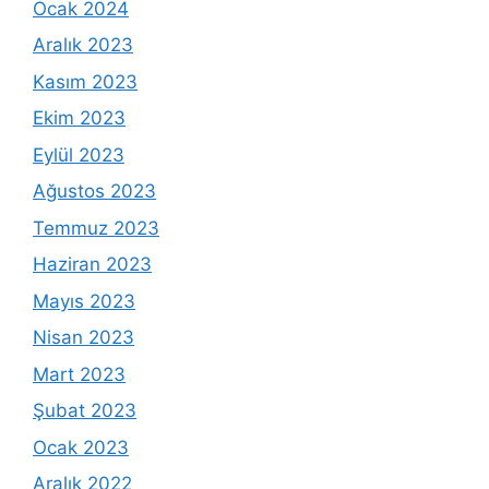
Ocak 2024
Aralık 2023
Kasım 2023
Ekim 2023
Eylül 2023
Ağustos 2023
Temmuz 2023
Haziran 2023
Mayıs 2023
Nisan 2023
Mart 2023
Şubat 2023
Ocak 2023
Aralık 2022