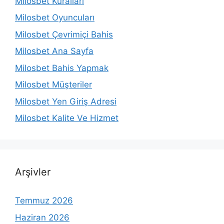
Milosbet Kuralları
Milosbet Oyuncuları
Milosbet Çevrimiçi Bahis
Milosbet Ana Sayfa
Milosbet Bahis Yapmak
Milosbet Müşteriler
Milosbet Yen Giriş Adresi
Milosbet Kalite Ve Hizmet
Arşivler
Temmuz 2026
Haziran 2026