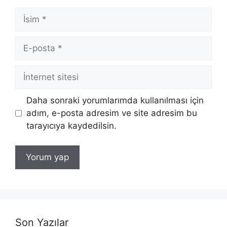
İsim
E-
posta
İnternet
sitesi
Daha sonraki yorumlarımda kullanılması için
adım, e-posta adresim ve site adresim bu
tarayıcıya kaydedilsin.
Son Yazılar