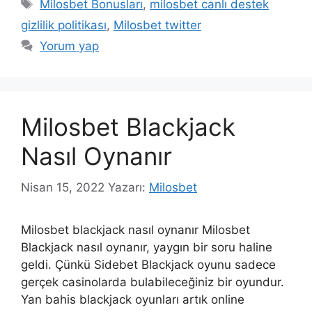
Etiketler
Milosbet Bonusları
,
milosbet canlı destek
gizlilik politikası
,
Milosbet twitter
Yorum yap
Milosbet Blackjack
Nasıl Oynanır
Nisan 15, 2022
Yazarı:
Milosbet
Milosbet blackjack nasıl oynanır Milosbet
Blackjack nasıl oynanır, yaygın bir soru haline
geldi. Çünkü Sidebet Blackjack oyunu sadece
gerçek casinolarda bulabileceğiniz bir oyundur.
Yan bahis blackjack oyunları artık online