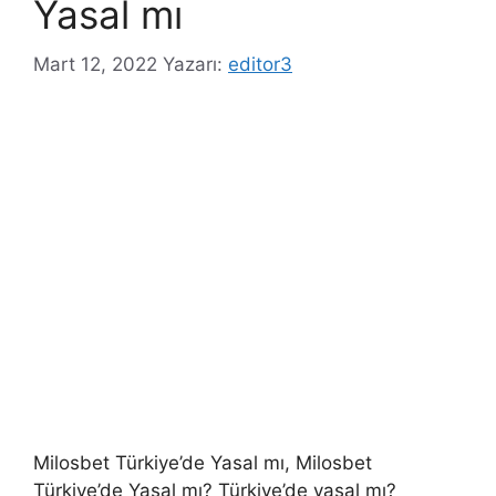
Yasal mı
Mart 12, 2022
Yazarı:
editor3
Milosbet Türkiye’de Yasal mı, Milosbet
Türkiye’de Yasal mı? Türkiye’de yasal mı?