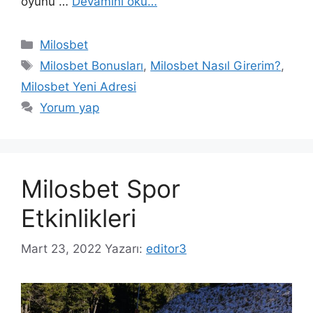
oyunu …
Devamını oku…
Kategoriler
Milosbet
Etiketler
Milosbet Bonusları
,
Milosbet Nasıl Girerim?
,
Milosbet Yeni Adresi
Yorum yap
Milosbet Spor
Etkinlikleri
Mart 23, 2022
Yazarı:
editor3