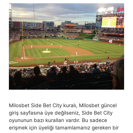
Milosbet Side Bet City kuralı, Milosbet güncel
giriş sayfasına üye değilseniz, Side Bet City
oyununun bazı kuralları vardır. Bu sadece
erişmek için üyeliği tamamlamanız gereken bir