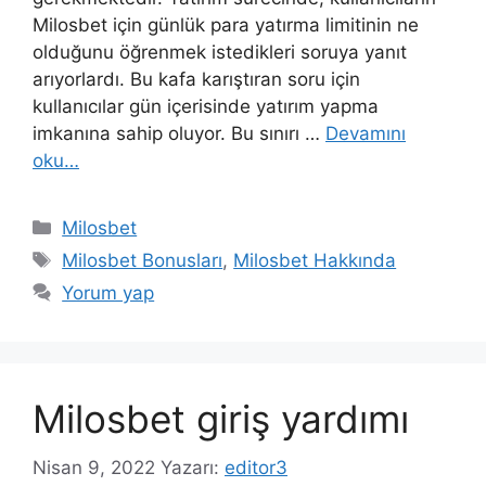
Milosbet için günlük para yatırma limitinin ne
olduğunu öğrenmek istedikleri soruya yanıt
arıyorlardı. Bu kafa karıştıran soru için
kullanıcılar gün içerisinde yatırım yapma
imkanına sahip oluyor. Bu sınırı …
Devamını
oku…
Kategoriler
Milosbet
Etiketler
Milosbet Bonusları
,
Milosbet Hakkında
Yorum yap
Milosbet giriş yardımı
Nisan 9, 2022
Yazarı:
editor3