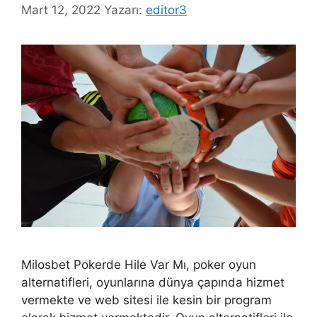
Mart 12, 2022
Yazarı:
editor3
Milosbet Pokerde Hile Var Mı, poker oyun
alternatifleri, oyunlarına dünya çapında hizmet
vermekte ve web sitesi ile kesin bir program