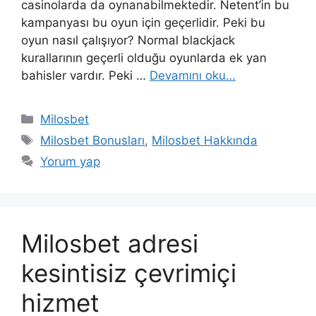
casinolarda da oynanabilmektedir. Netent’in bu
kampanyası bu oyun için geçerlidir. Peki bu
oyun nasıl çalışıyor? Normal blackjack
kurallarının geçerli olduğu oyunlarda ek yan
bahisler vardır. Peki …
Devamını oku…
Kategoriler
Milosbet
Etiketler
Milosbet Bonusları
,
Milosbet Hakkında
Yorum yap
Milosbet adresi
kesintisiz çevrimiçi
hizmet