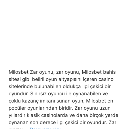
Milosbet Zar oyunu, zar oyunu, Milosbet bahis
sitesi gibi belirli oyun altyapısını içeren casino
sitelerinde bulunabilen oldukça ilgi çekici bir
oyundur. Sınırsız oyuncu ile oynanabilen ve
çoklu kazanç imkanı sunan oyun, Milosbet en
popüler oyunlarından biridir. Zar oyunu uzun
yıllardır klasik casinolarda ve daha birçok yerde
oynanan son derece ilgi çekici bir oyundur. Zar