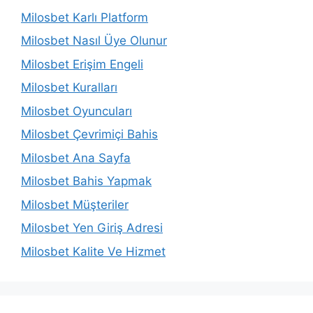
Milosbet Karlı Platform
Milosbet Nasıl Üye Olunur
Milosbet Erişim Engeli
Milosbet Kuralları
Milosbet Oyuncuları
Milosbet Çevrimiçi Bahis
Milosbet Ana Sayfa
Milosbet Bahis Yapmak
Milosbet Müşteriler
Milosbet Yen Giriş Adresi
Milosbet Kalite Ve Hizmet