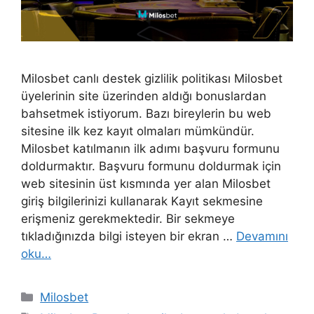
Milosbet canlı destek gizlilik politikası Milosbet
üyelerinin site üzerinden aldığı bonuslardan
bahsetmek istiyorum. Bazı bireylerin bu web
sitesine ilk kez kayıt olmaları mümkündür.
Milosbet katılmanın ilk adımı başvuru formunu
doldurmaktır. Başvuru formunu doldurmak için
web sitesinin üst kısmında yer alan Milosbet
giriş bilgilerinizi kullanarak Kayıt sekmesine
erişmeniz gerekmektedir. Bir sekmeye
tıkladığınızda bilgi isteyen bir ekran …
Devamını
oku…
Kategoriler
Milosbet