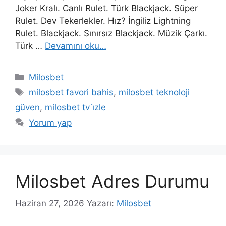
Joker Kralı. Canlı Rulet. Türk Blackjack. Süper
Rulet. Dev Tekerlekler. Hız? İngiliz Lightning
Rulet. Blackjack. Sınırsız Blackjack. Müzik Çarkı.
Türk …
Devamını oku…
Kategoriler
Milosbet
Etiketler
milosbet favori bahis
,
milosbet teknoloji
güven
,
milosbet tv i̇zle
Yorum yap
Milosbet Adres Durumu
Haziran 27, 2026
Yazarı:
Milosbet