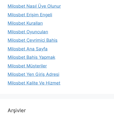
Milosbet Nasıl Üye Olunur
Milosbet Erişim Engeli
Milosbet Kuralları
Milosbet Oyuncuları
Milosbet Çevrimiçi Bahis
Milosbet Ana Sayfa
Milosbet Bahis Yapmak
Milosbet Müşteriler
Milosbet Yen Giriş Adresi
Milosbet Kalite Ve Hizmet
Arşivler