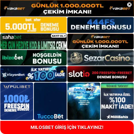
×
MILOSBET GİRİŞ İÇİN TIKLAYINIZ!