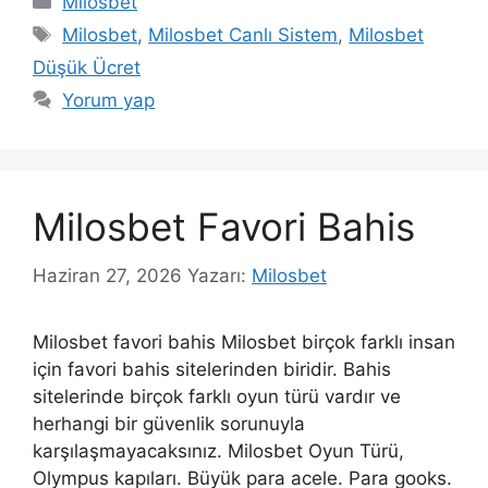
Milosbet
Etiketler
Milosbet
,
Milosbet Canlı Sistem
,
Milosbet
Düşük Ücret
Yorum yap
Milosbet Favori Bahis
Haziran 27, 2026
Yazarı:
Milosbet
Milosbet favori bahis Milosbet birçok farklı insan
için favori bahis sitelerinden biridir. Bahis
sitelerinde birçok farklı oyun türü vardır ve
herhangi bir güvenlik sorunuyla
karşılaşmayacaksınız. Milosbet Oyun Türü,
Olympus kapıları. Büyük para acele. Para gooks.