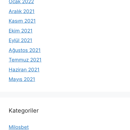
Ocak 2022
Aralık 2021
Kasım 2021
Ekim 2021
Eylül 2021
Ağustos 2021
Temmuz 2021
Haziran 2021
Mayıs 2021
Kategoriler
Milosbet