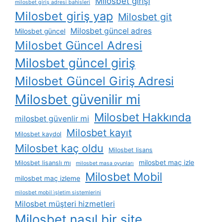
Milosbet girişi
milosbet giriş adresi bahisleri
Milosbet giriş yap
Milosbet git
Milosbet güncel adres
Milosbet güncel
Milosbet Güncel Adresi
Milosbet güncel giriş
Milosbet Güncel Giriş Adresi
Milosbet güvenilir mi
Milosbet Hakkında
milosbet güvenlir mi
Milosbet kayıt
Milosbet kaydol
Milosbet kaç oldu
Milosbet lisans
milosbet maç izle
Milosbet lisanslı mı
milosbet masa oyunları
Milosbet Mobil
milosbet maç izleme
milosbet mobil i̇şletim sistemlerini
Milosbet müşteri hizmetleri
Milosbet nasıl bir site