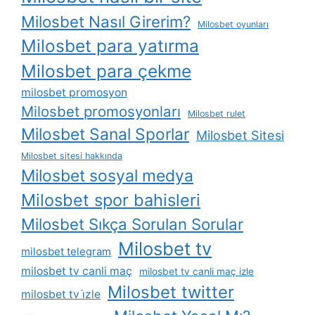
Milosbet Nasıl Girerim?
Milosbet oyunları
Milosbet para yatırma
Milosbet para çekme
milosbet promosyon
Milosbet promosyonları
Milosbet rulet
Milosbet Sanal Sporlar
Milosbet Sitesi
Milosbet sitesi hakkında
Milosbet sosyal medya
Milosbet spor bahisleri
Milosbet Sıkça Sorulan Sorular
Milosbet tv
milosbet telegram
milosbet tv canli maç
milosbet tv canli maç izle
Milosbet twitter
milosbet tv i̇zle