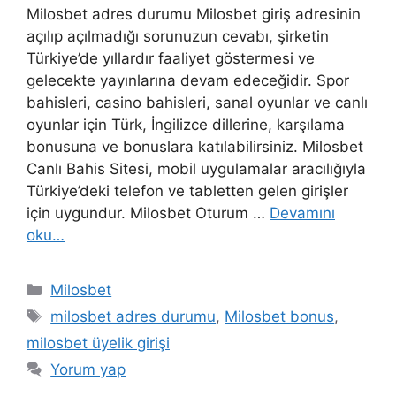
Milosbet adres durumu Milosbet giriş adresinin
açılıp açılmadığı sorunuzun cevabı, şirketin
Türkiye’de yıllardır faaliyet göstermesi ve
gelecekte yayınlarına devam edeceğidir. Spor
bahisleri, casino bahisleri, sanal oyunlar ve canlı
oyunlar için Türk, İngilizce dillerine, karşılama
bonusuna ve bonuslara katılabilirsiniz. Milosbet
Canlı Bahis Sitesi, mobil uygulamalar aracılığıyla
Türkiye’deki telefon ve tabletten gelen girişler
için uygundur. Milosbet Oturum …
Devamını
oku…
Kategoriler
Milosbet
Etiketler
milosbet adres durumu
,
Milosbet bonus
,
milosbet üyelik girişi
Yorum yap