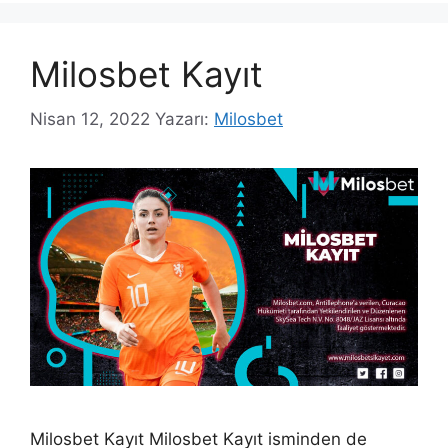
Milosbet Kayıt
Nisan 12, 2022
Yazarı:
Milosbet
Milosbet Kayıt Milosbet Kayıt isminden de