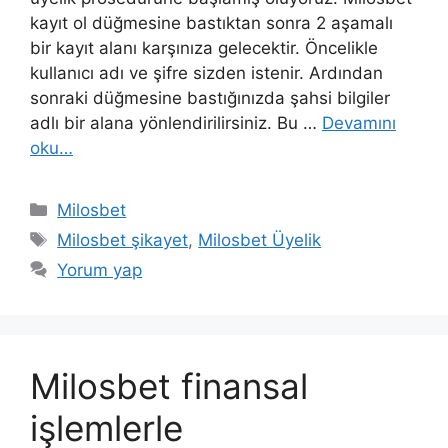
kayıt ol düğmesine bastıktan sonra 2 aşamalı
bir kayıt alanı karşınıza gelecektir. Öncelikle
kullanıcı adı ve şifre sizden istenir. Ardından
sonraki düğmesine bastığınızda şahsi bilgiler
adlı bir alana yönlendirilirsiniz. Bu …
Devamını
oku…
Kategoriler
Milosbet
Etiketler
Milosbet şikayet
,
Milosbet Üyelik
Yorum yap
Milosbet finansal
işlemlerle