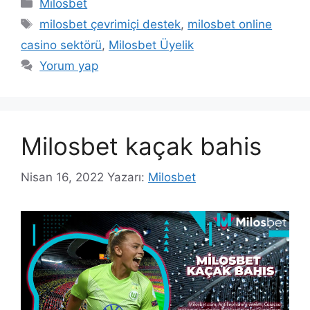
Kategoriler
Milosbet
Etiketler
milosbet çevrimiçi destek
,
milosbet online
casino sektörü
,
Milosbet Üyelik
Yorum yap
Milosbet kaçak bahis
Nisan 16, 2022
Yazarı:
Milosbet