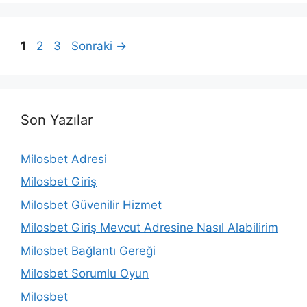
Sayfa
Sayfa
Sayfa
1
2
3
Sonraki
→
Son Yazılar
Milosbet Adresi
Milosbet Giriş
Milosbet Güvenilir Hizmet
Milosbet Giriş Mevcut Adresine Nasıl Alabilirim
Milosbet Bağlantı Gereği
Milosbet Sorumlu Oyun
Milosbet