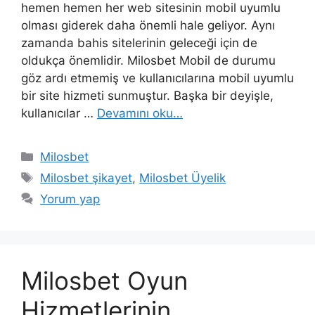
hemen hemen her web sitesinin mobil uyumlu
olması giderek daha önemli hale geliyor. Aynı
zamanda bahis sitelerinin geleceği için de
oldukça önemlidir. Milosbet Mobil de durumu
göz ardı etmemiş ve kullanıcılarına mobil uyumlu
bir site hizmeti sunmuştur. Başka bir deyişle,
kullanıcılar …
Devamını oku…
Kategoriler
Milosbet
Etiketler
Milosbet şikayet
,
Milosbet Üyelik
Yorum yap
Milosbet Oyun
Hizmetlerinin