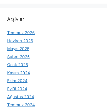
Arşivler
Temmuz 2026
Haziran 2026
Mayıs 2025
Şubat 2025
Ocak 2025
Kasım 2024
Ekim 2024
Eylül 2024
Ağustos 2024
Temmuz 2024