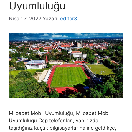
Uyumluluğu
Nisan 7, 2022
Yazarı:
editor3
Milosbet Mobil Uyumluluğu, Milosbet Mobil
Uyumluluğu Cep telefonları, yanınızda
taşıdığınız küçük bilgisayarlar haline geldikçe,