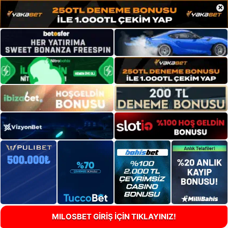
×
MILOSBET GİRİŞ İÇİN TIKLAYINIZ!