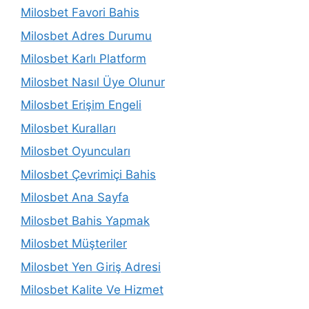
Milosbet Favori Bahis
Milosbet Adres Durumu
Milosbet Karlı Platform
Milosbet Nasıl Üye Olunur
Milosbet Erişim Engeli
Milosbet Kuralları
Milosbet Oyuncuları
Milosbet Çevrimiçi Bahis
Milosbet Ana Sayfa
Milosbet Bahis Yapmak
Milosbet Müşteriler
Milosbet Yen Giriş Adresi
Milosbet Kalite Ve Hizmet