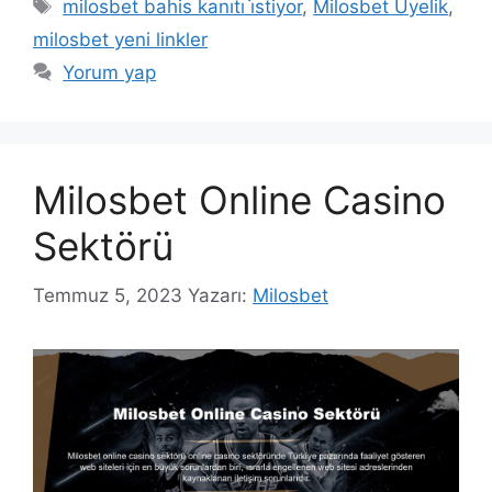
Etiketler
milosbet bahis kanıtı i̇stiyor
,
Milosbet Üyelik
,
milosbet yeni linkler
Yorum yap
Milosbet Online Casino
Sektörü
Temmuz 5, 2023
Yazarı:
Milosbet