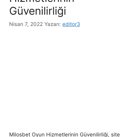
Güvenilirliği
Nisan 7, 2022
Yazarı:
editor3
Milosbet Oyun Hizmetlerinin Güvenilirliği, site