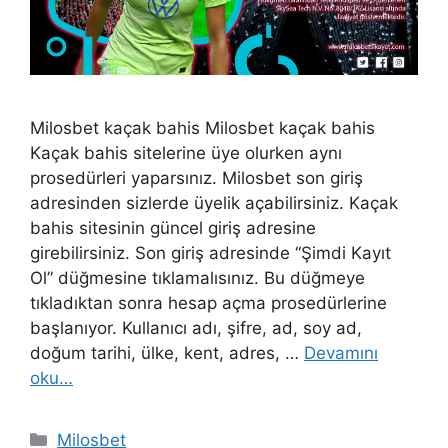
Milosbet kaçak bahis Milosbet kaçak bahis
Kaçak bahis sitelerine üye olurken aynı
prosedürleri yaparsınız. Milosbet son giriş
adresinden sizlerde üyelik açabilirsiniz. Kaçak
bahis sitesinin güncel giriş adresine
girebilirsiniz. Son giriş adresinde “Şimdi Kayıt
Ol” düğmesine tıklamalısınız. Bu düğmeye
tıkladıktan sonra hesap açma prosedürlerine
başlanıyor. Kullanıcı adı, şifre, ad, soy ad,
doğum tarihi, ülke, kent, adres, …
Devamını
oku…
Kategoriler
Milosbet