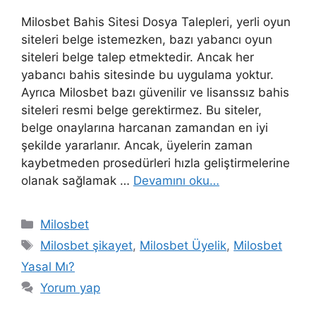
Milosbet Bahis Sitesi Dosya Talepleri, yerli oyun
siteleri belge istemezken, bazı yabancı oyun
siteleri belge talep etmektedir. Ancak her
yabancı bahis sitesinde bu uygulama yoktur.
Ayrıca Milosbet bazı güvenilir ve lisanssız bahis
siteleri resmi belge gerektirmez. Bu siteler,
belge onaylarına harcanan zamandan en iyi
şekilde yararlanır. Ancak, üyelerin zaman
kaybetmeden prosedürleri hızla geliştirmelerine
olanak sağlamak …
Devamını oku…
Kategoriler
Milosbet
Etiketler
Milosbet şikayet
,
Milosbet Üyelik
,
Milosbet
Yasal Mı?
Yorum yap