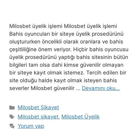
Milosbet üyelik işlemi Milosbet üyelik işlemi
Bahis oyuncuları bir siteye üyelik prosedürünü
oluştururken öncelikli olarak oranlara ve bahis
çeşitliliğine önem veriyor. Hiçbir bahis oyuncusu
üyelik prosedürünü yaptığı bahis sitesinin bütün
bilgileri tam olsa dahi kimse güvenilir olmayan
bir siteye kayıt olmak istemez. Tercih edilen bir
site olduğu halde kayıt olmak isteyen bahis
severler Milosbet güvenilir …
Devamını oku…
Kategoriler
Milosbet Şikayet
Etiketler
Milosbet şikayet
,
Milosbet Üyelik
Yorum yap