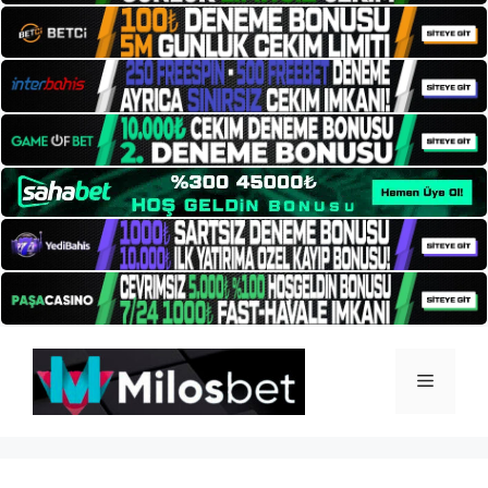
İçeriğe
atla
Menü