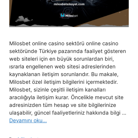
Milosbet online casino sektörü online casino
sektöründe Türkiye pazarında faaliyet gösteren
web siteleri için en büyük sorunlardan biri,
ısrarla engellenen web sitesi adreslerinden
kaynaklanan iletişim sorunlarıdır. Bu makale,
Milosbet özel iletişim bilgilerini içermektedir.
Milosbet, sizinle çeşitli iletişim kanalları
aracılığıyla iletişim kurar. Öncelikle mevcut site
adresinizden tüm hesap ve site bilgilerinize
ulaşabilir, güncel faaliyetleriniz hakkında bilgi …
Devamını oku…