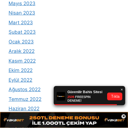
Mayıs 2023
Nisan 2023
Mart 2023
Şubat 2023
Ocak 2023
Aralık 2022
Kasım 2022
Ekim 2022
Eylül 2022
Ağustos 2022
Temmuz 2022
Haziran 2022
×
Mayıs 2022
Nisan 2022