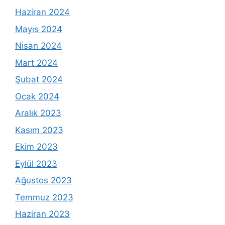
Haziran 2024
Mayıs 2024
Nisan 2024
Mart 2024
Şubat 2024
Ocak 2024
Aralık 2023
Kasım 2023
Ekim 2023
Eylül 2023
Ağustos 2023
Temmuz 2023
Haziran 2023