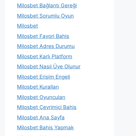
Milosbet Bağlantı Gereği
Milosbet Sorumlu Oyun
Milosbet
Milosbet Favori Bahis
Milosbet Adres Durumu
Milosbet Karlı Platform
Milosbet Nasıl Üye Olunur
Milosbet Erişim Engeli
Milosbet Kuralları
Milosbet Oyuncuları
Milosbet Çevrimiçi Bahis
Milosbet Ana Sayfa
Milosbet Bahis Yapmak