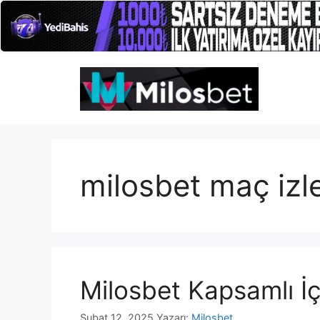
İçeriğe
atla
milosbet maç izl
Milosbet Kapsamlı İç
Şubat 12, 2025
Yazarı:
Milosbet