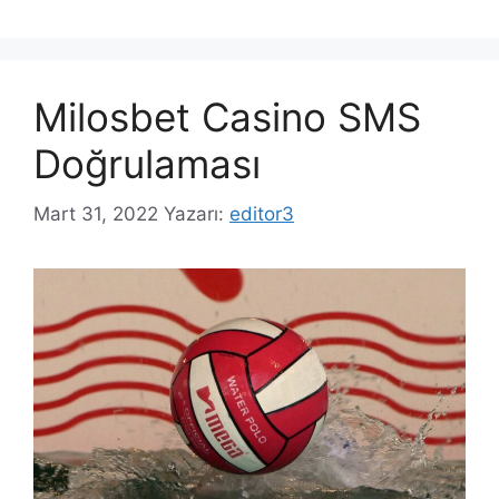
Milosbet Casino SMS
Doğrulaması
Mart 31, 2022
Yazarı:
editor3