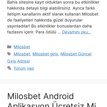
Bahis sitesine kayıt olduktan sonra bu etkinlikler
hakkında detaylı bilgi alabilirsiniz. Ayrıca farklı
iletişim kanallarını aktif olarak kullanan Milosbet
de faaliyetleri hakkında güzel duyurular
yayınladılar! Bu etkinlikler bonuslardan daha
fazlasını içerir. Para ödülü …
Devamını oku…
Kategoriler
Milosbet
Etiketler
Milosbet
,
Milosbet giriş
,
Milosbet Güncel
Giriş Adresi
Yorum yap
Milosbet Android
Aplikasyon Ücretsiz Mi