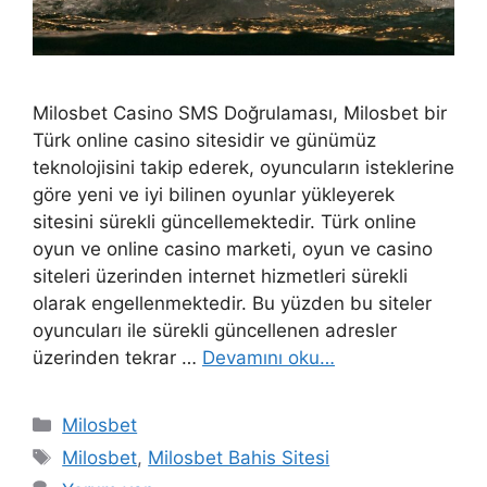
Milosbet Casino SMS Doğrulaması, Milosbet bir
Türk online casino sitesidir ve günümüz
teknolojisini takip ederek, oyuncuların isteklerine
göre yeni ve iyi bilinen oyunlar yükleyerek
sitesini sürekli güncellemektedir. Türk online
oyun ve online casino marketi, oyun ve casino
siteleri üzerinden internet hizmetleri sürekli
olarak engellenmektedir. Bu yüzden bu siteler
oyuncuları ile sürekli güncellenen adresler
üzerinden tekrar …
Devamını oku…
Kategoriler
Milosbet
Etiketler
Milosbet
,
Milosbet Bahis Sitesi