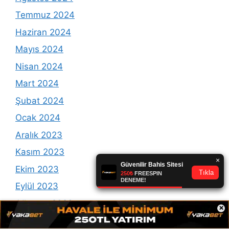
Temmuz 2024
Haziran 2024
Mayıs 2024
Nisan 2024
Mart 2024
Şubat 2024
Ocak 2024
Aralık 2023
Kasım 2023
Ekim 2023
Eylül 2023
Ağustos 2023
×
Temmuz 2023