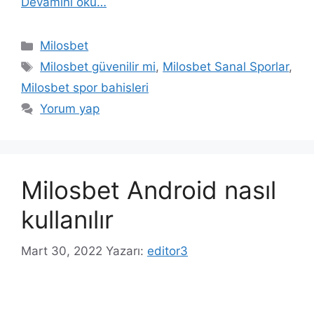
Devamını oku…
Kategoriler
Milosbet
Etiketler
Milosbet güvenilir mi
,
Milosbet Sanal Sporlar
,
Milosbet spor bahisleri
Yorum yap
Milosbet Android nasıl
kullanılır
Mart 30, 2022
Yazarı:
editor3