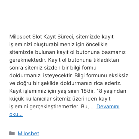
Milosbet Slot Kayıt Süreci, sitemizde kayıt
işleminizi oluşturabilmeniz için öncelikle
sitemizde bulunan kayıt ol butonuna basmanız
gerekmektedir. Kayıt ol butonuna tıkladıktan
sonra sitemiz sizden bir bilgi formu
doldurmanızı isteyecektir. Bilgi formunu eksiksiz
ve doğru bir şekilde doldurmanızı rica ederiz.
Kayıt işlemimiz için yaş sınırı 18’dir. 18 yaşından
küçük kullanıcılar sitemiz üzerinden kayıt
işlemini gerçekleştiremezler. Bu, …
Devamını
oku…
Kategoriler
Milosbet