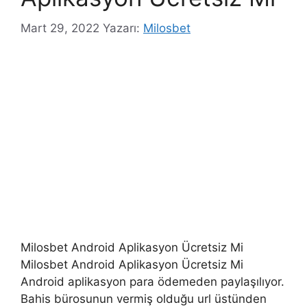
Mart 29, 2022
Yazarı:
Milosbet
Milosbet Android Aplikasyon Ücretsiz Mi
Milosbet Android Aplikasyon Ücretsiz Mi
Android aplikasyon para ödemeden paylaşılıyor.
Bahis bürosunun vermiş olduğu url üstünden