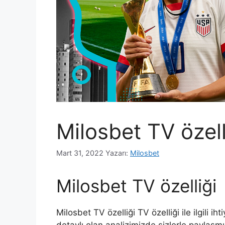
Milosbet TV özell
Mart 31, 2022
Yazarı:
Milosbet
Milosbet TV özelliği
Milosbet TV özelliği TV özelliği ile ilgili