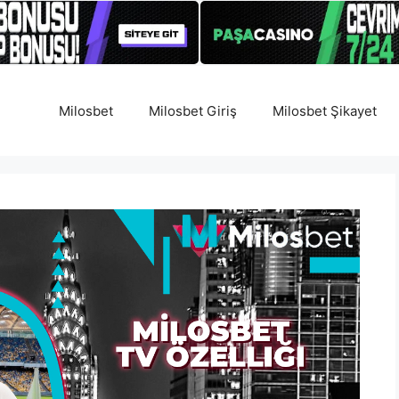
Milosbet
Milosbet Giriş
Milosbet Şikayet