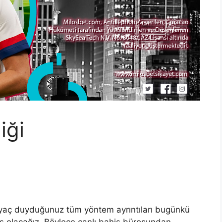
iği
 ihtiyaç duyduğunuz tüm yöntem ayrıntıları bugünkü