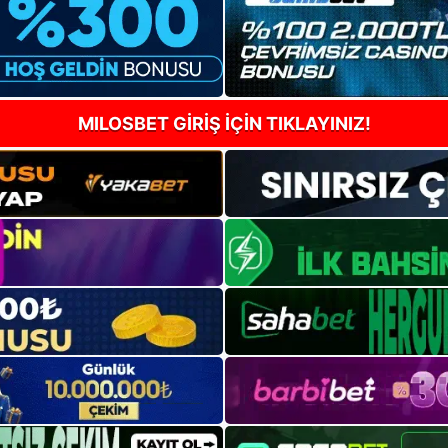
MILOSBET GİRİŞ İÇİN TIKLAYINIZ!