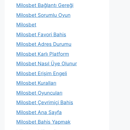
Milosbet Bağlantı Gereği
Milosbet Sorumlu Oyun
Milosbet
Milosbet Favori Bahis
Milosbet Adres Durumu
Milosbet Karlı Platform
Milosbet Nasıl Üye Olunur
Milosbet Erişim Engeli
Milosbet Kuralları
Milosbet Oyuncuları
Milosbet Çevrimiçi Bahis
Milosbet Ana Sayfa
Milosbet Bahis Yapmak