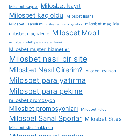
Milosbet kayıt
Milosbet kaydol
Milosbet kaç oldu
Milosbet lisans
milosbet maç izle
Milosbet lisanslı mı
milosbet masa oyunları
Milosbet Mobil
milosbet maç izleme
milosbet mobil i̇şletim sistemlerini
Milosbet müşteri hizmetleri
Milosbet nasıl bir site
Milosbet Nasıl Girerim?
Milosbet oyunları
Milosbet para yatırma
Milosbet para çekme
milosbet promosyon
Milosbet promosyonları
Milosbet rulet
Milosbet Sanal Sporlar
Milosbet Sitesi
Milosbet sitesi hakkında