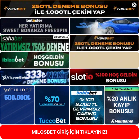
×
MILOSBET GİRİŞ İÇİN TIKLAYINIZ!