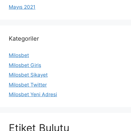
Mayıs 2021
Kategoriler
Milosbet
Milosbet Giriş
Milosbet Şikayet
Milosbet Twitter
Milosbet Yeni Adresi
Etiket Bulutu