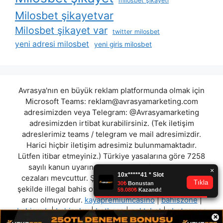
milosbet şikayeti
Milosbet şikayetvar
Milosbet şikayet var
twitter milosbet
yeni adresi milosbet
yeni giris milosbet
Avrasya'nın en büyük reklam platformunda olmak için
Microsoft Teams:
reklam@avrasyamarketing.com
adresimizden veya Telegram: @Avrasyamarketing
adresimizden irtibat kurabilirsiniz. (Tek iletişim
adreslerimiz teams / telegram ve mail adresimizdir.
Harici hiçbir iletişim adresimiz bulunmamaktadır.
Lütfen itibar etmeyiniz.) Türkiye yasalarına göre 7258
sayılı kanun uyarınca yasa dışı bahis oynamanın
cezaları mevcuttur. Şu an bulunduğunuz site hiç bir
şekilde illegal bahis oyunları oynatmıyor ve oynamaya
aracı olmuyordur.
kayapremiumcasino
|
bahiszone
|
bahispub
|
bahisplay
|
betboss
|
noktabet
|
xbetgames
×
|
ozanbet
"