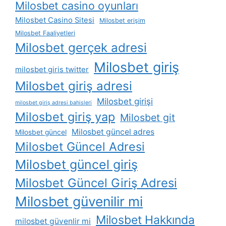
Milosbet casino oyunları
Milosbet Casino Sitesi
Milosbet erişim
Milosbet Faaliyetleri
Milosbet gerçek adresi
Milosbet giriş
milosbet giris twitter
Milosbet giriş adresi
Milosbet girişi
milosbet giriş adresi bahisleri
Milosbet giriş yap
Milosbet git
Milosbet güncel adres
Milosbet güncel
Milosbet Güncel Adresi
Milosbet güncel giriş
Milosbet Güncel Giriş Adresi
Milosbet güvenilir mi
Milosbet Hakkında
milosbet güvenlir mi