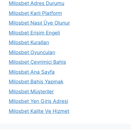
Milosbet Adres Durumu
Milosbet Karlı Platform
Milosbet Nasıl Üye Olunur
Milosbet Erişim Engeli
Milosbet Kuralları
Milosbet Oyuncuları
Milosbet Çevrimiçi Bahis
Milosbet Ana Sayfa
Milosbet Bahis Yapmak
Milosbet Müşteriler
Milosbet Yen Giriş Adresi
Milosbet Kalite Ve Hizmet