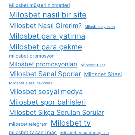
Milosbet müşteri hizmetleri
Milosbet nasıl bir site
Milosbet Nasıl Girerim?
Milosbet oyunları
Milosbet para yatırma
Milosbet para çekme
milosbet promosyon
Milosbet promosyonları
Milosbet rulet
Milosbet Sanal Sporlar
Milosbet Sitesi
Milosbet sitesi hakkında
Milosbet sosyal medya
Milosbet spor bahisleri
Milosbet Sıkça Sorulan Sorular
Milosbet tv
milosbet telegram
milosbet tv canli maç
milosbet tv canli maç izle