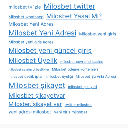
Milosbet twitter
milosbet tv i̇zle
Milosbet Yasal Mı?
Milosbet whatsapp
Milosbet Yeni Adres
Milosbet Yeni Adresi
Milosbet yeni giriş
Milosbet yeni giriş adresi
Milosbet yeni güncel giriş
Milosbet Üyelik
milosbet çevrimiçi casino
Milosbet ödeme yöntemleri
milosbet çevrimiçi özellikler
milosbet üyelik iptali
milosbet üyeliği
Milosbet Şu Anki Adresi
Milosbet şikayet
milosbet şikayeti
Milosbet şikayetvar
Milosbet şikayet var
twitter milosbet
yeni adresi milosbet
yeni giris milosbet