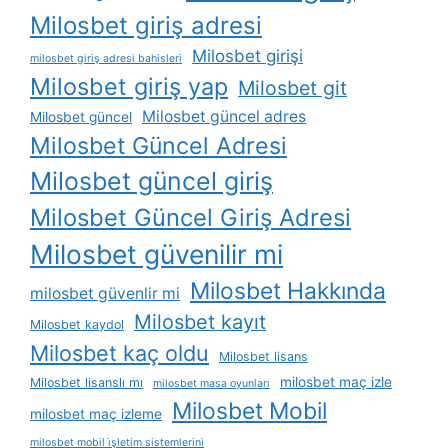
Milosbet giriş adresi
Milosbet girişi
milosbet giriş adresi bahisleri
Milosbet giriş yap
Milosbet git
Milosbet güncel adres
Milosbet güncel
Milosbet Güncel Adresi
Milosbet güncel giriş
Milosbet Güncel Giriş Adresi
Milosbet güvenilir mi
Milosbet Hakkında
milosbet güvenlir mi
Milosbet kayıt
Milosbet kaydol
Milosbet kaç oldu
Milosbet lisans
milosbet maç izle
Milosbet lisanslı mı
milosbet masa oyunları
Milosbet Mobil
milosbet maç izleme
milosbet mobil i̇şletim sistemlerini