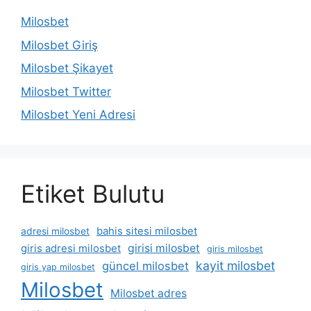
Milosbet
Milosbet Giriş
Milosbet Şikayet
Milosbet Twitter
Milosbet Yeni Adresi
Etiket Bulutu
bahis sitesi milosbet
adresi milosbet
girisi milosbet
giris adresi milosbet
giris milosbet
kayit milosbet
güncel milosbet
giris yap milosbet
Milosbet
Milosbet adres