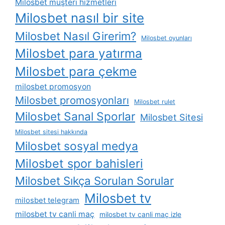
Milosbet müşteri hizmetleri
Milosbet nasıl bir site
Milosbet Nasıl Girerim?
Milosbet oyunları
Milosbet para yatırma
Milosbet para çekme
milosbet promosyon
Milosbet promosyonları
Milosbet rulet
Milosbet Sanal Sporlar
Milosbet Sitesi
Milosbet sitesi hakkında
Milosbet sosyal medya
Milosbet spor bahisleri
Milosbet Sıkça Sorulan Sorular
Milosbet tv
milosbet telegram
milosbet tv canli maç
milosbet tv canli maç izle