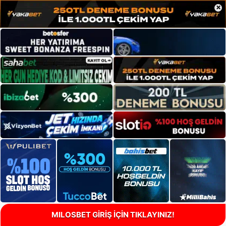
×
MILOSBET GİRİŞ İÇİN TIKLAYINIZ!