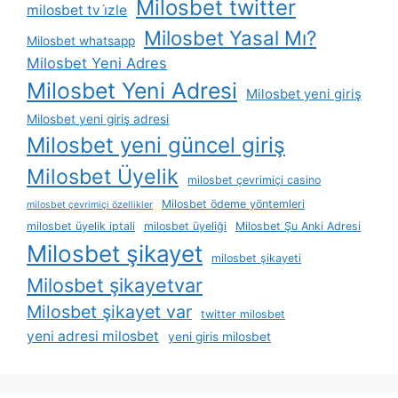
Milosbet twitter
milosbet tv i̇zle
Milosbet Yasal Mı?
Milosbet whatsapp
Milosbet Yeni Adres
Milosbet Yeni Adresi
Milosbet yeni giriş
Milosbet yeni giriş adresi
Milosbet yeni güncel giriş
Milosbet Üyelik
milosbet çevrimiçi casino
Milosbet ödeme yöntemleri
milosbet çevrimiçi özellikler
milosbet üyelik iptali
milosbet üyeliği
Milosbet Şu Anki Adresi
Milosbet şikayet
milosbet şikayeti
Milosbet şikayetvar
Milosbet şikayet var
twitter milosbet
yeni adresi milosbet
yeni giris milosbet