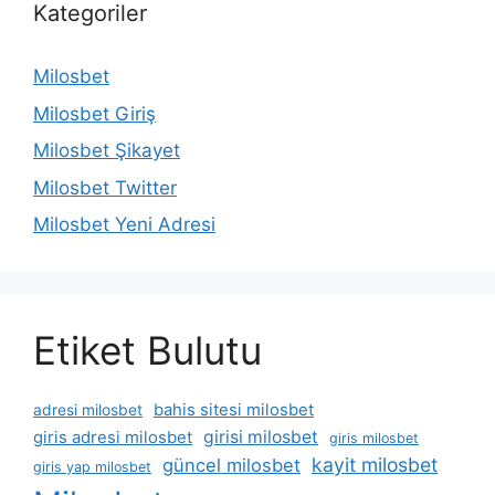
Kategoriler
Milosbet
Milosbet Giriş
Milosbet Şikayet
Milosbet Twitter
Milosbet Yeni Adresi
Etiket Bulutu
bahis sitesi milosbet
adresi milosbet
girisi milosbet
giris adresi milosbet
giris milosbet
kayit milosbet
güncel milosbet
giris yap milosbet