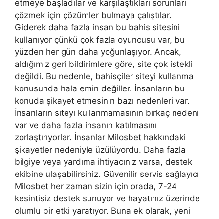
etmeye başladılar ve karşılaştıkları sorunları
çözmek için çözümler bulmaya çalıştılar.
Giderek daha fazla insan bu bahis sitesini
kullanıyor çünkü çok fazla oyuncusu var, bu
yüzden her gün daha yoğunlaşıyor. Ancak,
aldığımız geri bildirimlere göre, site çok istekli
değildi. Bu nedenle, bahisçiler siteyi kullanma
konusunda hala emin değiller. İnsanların bu
konuda şikayet etmesinin bazı nedenleri var.
İnsanların siteyi kullanmamasının birkaç nedeni
var ve daha fazla insanın katılmasını
zorlaştırıyorlar. İnsanlar Milosbet hakkındaki
şikayetler nedeniyle üzülüyordu. Daha fazla
bilgiye veya yardıma ihtiyacınız varsa, destek
ekibine ulaşabilirsiniz. Güvenilir servis sağlayıcı
Milosbet her zaman sizin için orada, 7-24
kesintisiz destek sunuyor ve hayatınız üzerinde
olumlu bir etki yaratıyor. Buna ek olarak, yeni