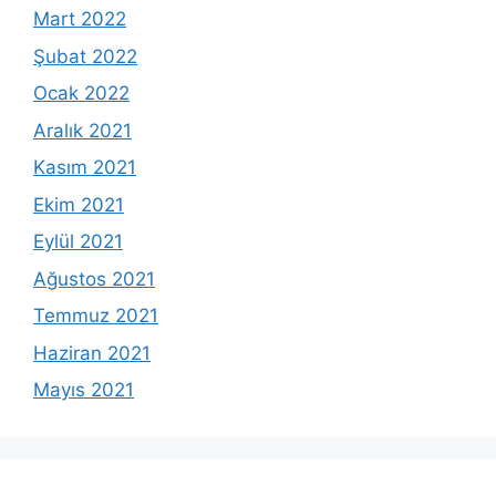
Mart 2022
Şubat 2022
Ocak 2022
Aralık 2021
Kasım 2021
Ekim 2021
Eylül 2021
Ağustos 2021
Temmuz 2021
Haziran 2021
Mayıs 2021