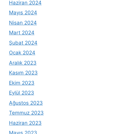
Haziran 2024
Mayıs 2024
Nisan 2024
Mart 2024
Şubat 2024
Ocak 2024
Aralık 2023
Kasım 2023
Ekim 2023
Eylül 2023
Ağustos 2023
Temmuz 2023
Haziran 2023
Mayıs 2023