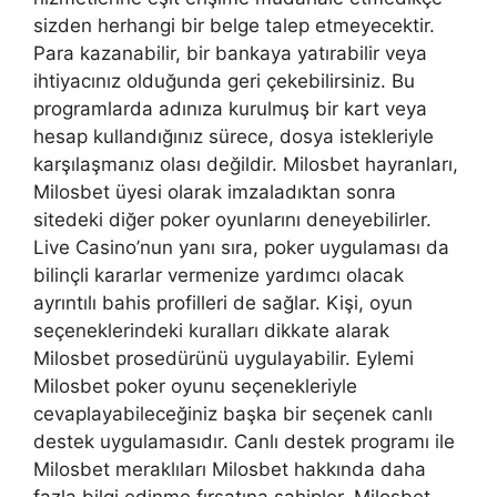
sizden herhangi bir belge talep etmeyecektir.
Para kazanabilir, bir bankaya yatırabilir veya
ihtiyacınız olduğunda geri çekebilirsiniz. Bu
programlarda adınıza kurulmuş bir kart veya
hesap kullandığınız sürece, dosya istekleriyle
karşılaşmanız olası değildir. Milosbet hayranları,
Milosbet üyesi olarak imzaladıktan sonra
sitedeki diğer poker oyunlarını deneyebilirler.
Live Casino’nun yanı sıra, poker uygulaması da
bilinçli kararlar vermenize yardımcı olacak
ayrıntılı bahis profilleri de sağlar. Kişi, oyun
seçeneklerindeki kuralları dikkate alarak
Milosbet prosedürünü uygulayabilir. Eylemi
Milosbet poker oyunu seçenekleriyle
cevaplayabileceğiniz başka bir seçenek canlı
destek uygulamasıdır. Canlı destek programı ile
Milosbet meraklıları Milosbet hakkında daha
fazla bilgi edinme fırsatına sahipler. Milosbet