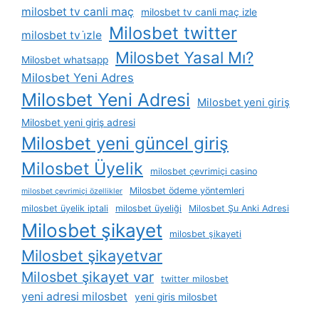
milosbet tv canli maç
milosbet tv canli maç izle
Milosbet twitter
milosbet tv i̇zle
Milosbet Yasal Mı?
Milosbet whatsapp
Milosbet Yeni Adres
Milosbet Yeni Adresi
Milosbet yeni giriş
Milosbet yeni giriş adresi
Milosbet yeni güncel giriş
Milosbet Üyelik
milosbet çevrimiçi casino
Milosbet ödeme yöntemleri
milosbet çevrimiçi özellikler
milosbet üyelik iptali
milosbet üyeliği
Milosbet Şu Anki Adresi
Milosbet şikayet
milosbet şikayeti
Milosbet şikayetvar
Milosbet şikayet var
twitter milosbet
yeni adresi milosbet
yeni giris milosbet