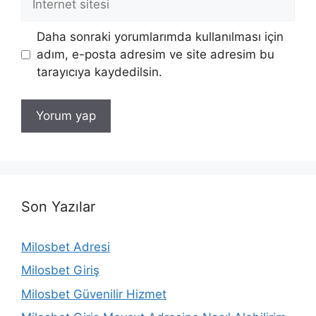
sitesi
Daha sonraki yorumlarımda kullanılması için
adım, e-posta adresim ve site adresim bu
tarayıcıya kaydedilsin.
Son Yazılar
Milosbet Adresi
Milosbet Giriş
Milosbet Güvenilir Hizmet