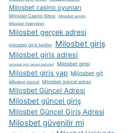
Milosbet casino oyunları
Milosbet Casino Sitesi
Milosbet erişim
Milosbet Faaliyetleri
Milosbet gerçek adresi
Milosbet giriş
milosbet giris twitter
Milosbet giriş adresi
Milosbet girişi
milosbet giriş adresi bahisleri
Milosbet giriş yap
Milosbet git
Milosbet güncel adres
Milosbet güncel
Milosbet Güncel Adresi
Milosbet güncel giriş
Milosbet Güncel Giriş Adresi
Milosbet güvenilir mi