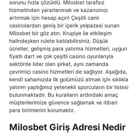
sorunu hızla çözüldü. Milosbet tarafsız
hizmetinden yararlanmak ve kazancınızı
artırmak için hesap açın! Çeşitli canlı
casinolardan geniş bir içerik yelpazesi sunan
Milosbet bir göz atın. Krupiye ile etkileşim
halindeyken rulete katılabilirsiniz. Düşük
ücretler, gelişmiş para yatırma hizmetleri, uygun
fiyatlı dart ve çok çeşitli casino oyunlarıyla
sektörde lider olan şirket, aynı zamanda
çevrimiçi casino hizmetleri de sağlıyor. Aşağıda,
kendi sahamızda ilk golümüzü atmak için sıklıkla
yatırım yaptığımız yetenekli sporcuların bir listesi
bulunmaktadır. Bu kuralların ardındaki amaç
müşterilerimize güvence sağlamak ve itibari
para birimlerini korumaktır.
Milosbet Giriş Adresi Nedir