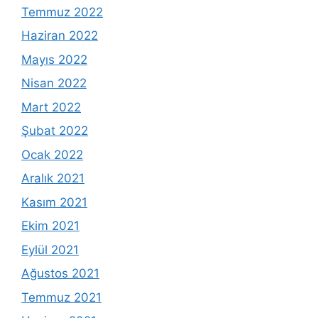
Temmuz 2022
Haziran 2022
Mayıs 2022
Nisan 2022
Mart 2022
Şubat 2022
Ocak 2022
Aralık 2021
Kasım 2021
Ekim 2021
Eylül 2021
Ağustos 2021
Temmuz 2021