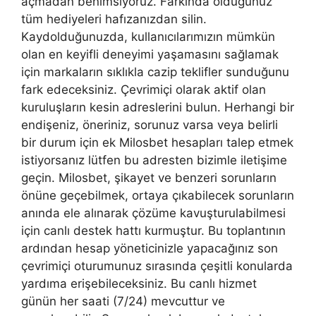
açmadan benimsiyoruz. Farkında olduğunuz
tüm hediyeleri hafızanızdan silin.
Kaydolduğunuzda, kullanıcılarımızın mümkün
olan en keyifli deneyimi yaşamasını sağlamak
için markaların sıklıkla cazip teklifler sunduğunu
fark edeceksiniz. Çevrimiçi olarak aktif olan
kuruluşların kesin adreslerini bulun. Herhangi bir
endişeniz, öneriniz, sorunuz varsa veya belirli
bir durum için ek Milosbet hesapları talep etmek
istiyorsanız lütfen bu adresten bizimle iletişime
geçin. Milosbet, şikayet ve benzeri sorunların
önüne geçebilmek, ortaya çıkabilecek sorunların
anında ele alınarak çözüme kavuşturulabilmesi
için canlı destek hattı kurmuştur. Bu toplantının
ardından hesap yöneticinizle yapacağınız son
çevrimiçi oturumunuz sırasında çeşitli konularda
yardıma erişebileceksiniz. Bu canlı hizmet
günün her saati (7/24) mevcuttur ve