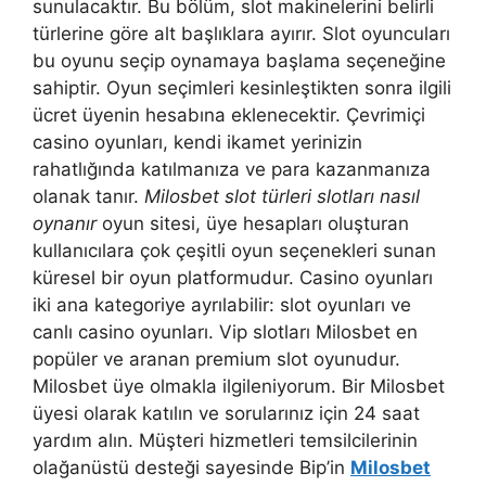
sunulacaktır. Bu bölüm, slot makinelerini belirli
türlerine göre alt başlıklara ayırır. Slot oyuncuları
bu oyunu seçip oynamaya başlama seçeneğine
sahiptir. Oyun seçimleri kesinleştikten sonra ilgili
ücret üyenin hesabına eklenecektir. Çevrimiçi
casino oyunları, kendi ikamet yerinizin
rahatlığında katılmanıza ve para kazanmanıza
olanak tanır.
Milosbet slot türleri slotları nasıl
oynanır
oyun sitesi, üye hesapları oluşturan
kullanıcılara çok çeşitli oyun seçenekleri sunan
küresel bir oyun platformudur. Casino oyunları
iki ana kategoriye ayrılabilir: slot oyunları ve
canlı casino oyunları. Vip slotları Milosbet en
popüler ve aranan premium slot oyunudur.
Milosbet üye olmakla ilgileniyorum. Bir Milosbet
üyesi olarak katılın ve sorularınız için 24 saat
yardım alın. Müşteri hizmetleri temsilcilerinin
olağanüstü desteği sayesinde Bip’in
Milosbet