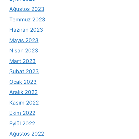
Ağustos 2023
Temmuz 2023
Haziran 2023
Mayıs 2023
Nisan 2023
Mart 2023
Şubat 2023
Ocak 2023
Aralık 2022
Kasım 2022
Ekim 2022
Eylül 2022
Ağustos 2022