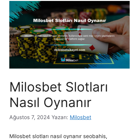
Milosbet Slotları
Nasıl Oynanır
Ağustos 7, 2024
Yazarı:
Milosbet
Milosbet slotları nasıl oynanır seobahis,