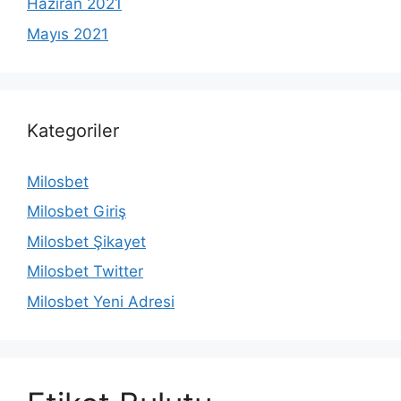
Haziran 2021
Mayıs 2021
Kategoriler
Milosbet
Milosbet Giriş
Milosbet Şikayet
Milosbet Twitter
Milosbet Yeni Adresi