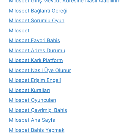
Milosbet Giriş Mevcut Adresine Nasıl Alabilirim
Milosbet Bağlantı Gereği
Milosbet Sorumlu Oyun
Milosbet
Milosbet Favori Bahis
Milosbet Adres Durumu
Milosbet Karlı Platform
Milosbet Nasıl Üye Olunur
Milosbet Erişim Engeli
Milosbet Kuralları
Milosbet Oyuncuları
Milosbet Çevrimiçi Bahis
Milosbet Ana Sayfa
Milosbet Bahis Yapmak