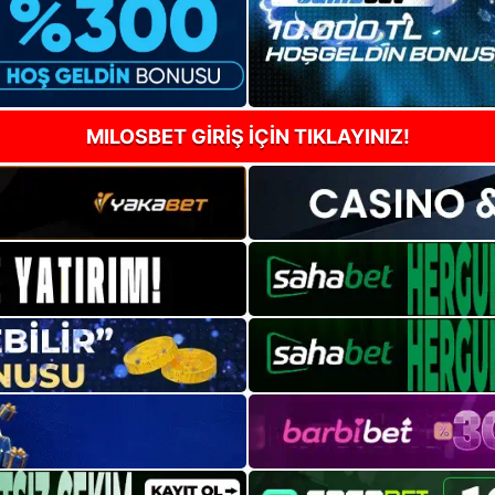
MILOSBET GİRİŞ İÇİN TIKLAYINIZ!