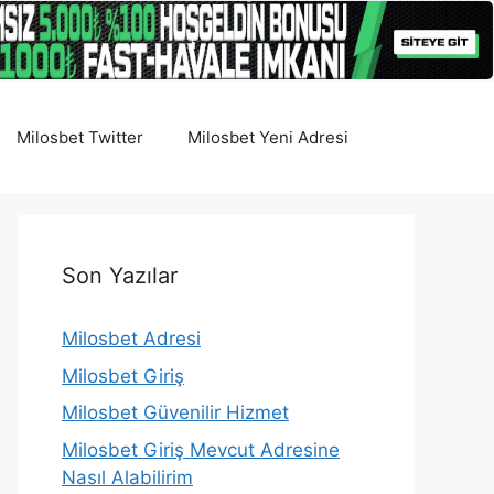
Milosbet Twitter
Milosbet Yeni Adresi
Son Yazılar
Milosbet Adresi
Milosbet Giriş
Milosbet Güvenilir Hizmet
Milosbet Giriş Mevcut Adresine
Nasıl Alabilirim