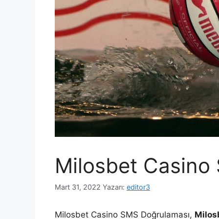
Milosbet Casino
Mart 31, 2022
Yazarı:
editor3
Milosbet Casino SMS Doğrulaması,
Milos