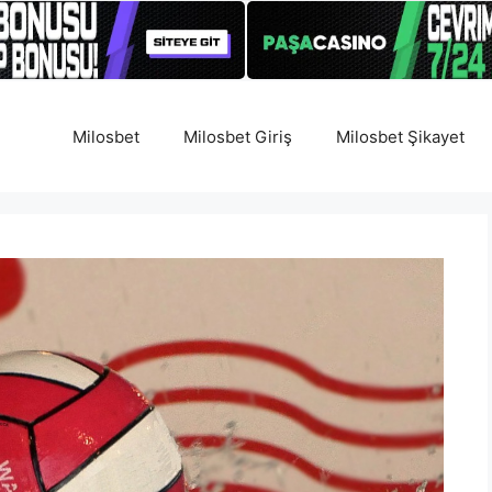
Milosbet
Milosbet Giriş
Milosbet Şikayet