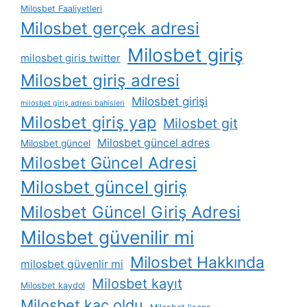
Milosbet Faaliyetleri
Milosbet gerçek adresi
Milosbet giriş
milosbet giris twitter
Milosbet giriş adresi
Milosbet girişi
milosbet giriş adresi bahisleri
Milosbet giriş yap
Milosbet git
Milosbet güncel adres
Milosbet güncel
Milosbet Güncel Adresi
Milosbet güncel giriş
Milosbet Güncel Giriş Adresi
Milosbet güvenilir mi
Milosbet Hakkında
milosbet güvenlir mi
Milosbet kayıt
Milosbet kaydol
Milosbet kaç oldu