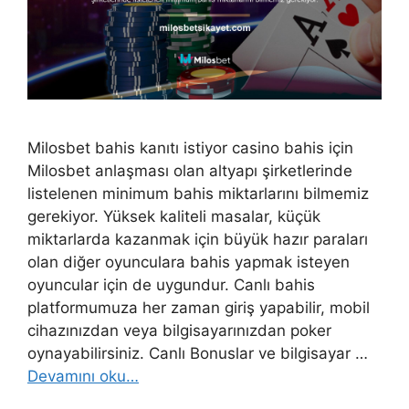
Milosbet bahis kanıtı istiyor casino bahis için
Milosbet anlaşması olan altyapı şirketlerinde
listelenen minimum bahis miktarlarını bilmemiz
gerekiyor. Yüksek kaliteli masalar, küçük
miktarlarda kazanmak için büyük hazır paraları
olan diğer oyunculara bahis yapmak isteyen
oyuncular için de uygundur. Canlı bahis
platformumuza her zaman giriş yapabilir, mobil
cihazınızdan veya bilgisayarınızdan poker
oynayabilirsiniz. Canlı Bonuslar ve bilgisayar …
Devamını oku…