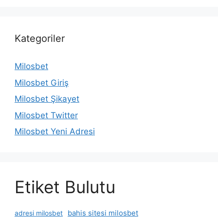
Kategoriler
Milosbet
Milosbet Giriş
Milosbet Şikayet
Milosbet Twitter
Milosbet Yeni Adresi
Etiket Bulutu
bahis sitesi milosbet
adresi milosbet