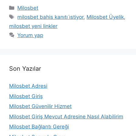
Kategoriler
Milosbet
Etiketler
milosbet bahis kanıtı i̇stiyor
,
Milosbet Üyelik
,
milosbet yeni linkler
Yorum yap
Son Yazılar
Milosbet Adresi
Milosbet Giriş
Milosbet Güvenilir Hizmet
Milosbet Giriş Mevcut Adresine Nasıl Alabilirim
Milosbet Bağlantı Gereği