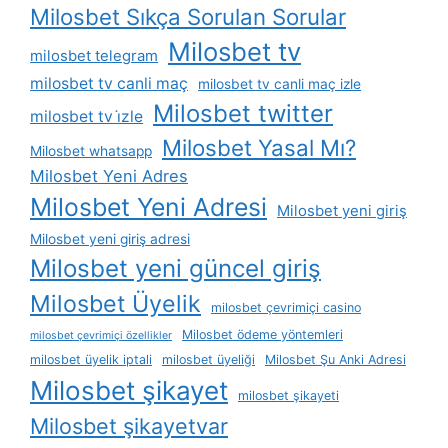
Milosbet Sıkça Sorulan Sorular
Milosbet tv
milosbet telegram
milosbet tv canli maç
milosbet tv canli maç izle
Milosbet twitter
milosbet tv i̇zle
Milosbet Yasal Mı?
Milosbet whatsapp
Milosbet Yeni Adres
Milosbet Yeni Adresi
Milosbet yeni giriş
Milosbet yeni giriş adresi
Milosbet yeni güncel giriş
Milosbet Üyelik
milosbet çevrimiçi casino
Milosbet ödeme yöntemleri
milosbet çevrimiçi özellikler
milosbet üyelik iptali
milosbet üyeliği
Milosbet Şu Anki Adresi
Milosbet şikayet
milosbet şikayeti
Milosbet şikayetvar