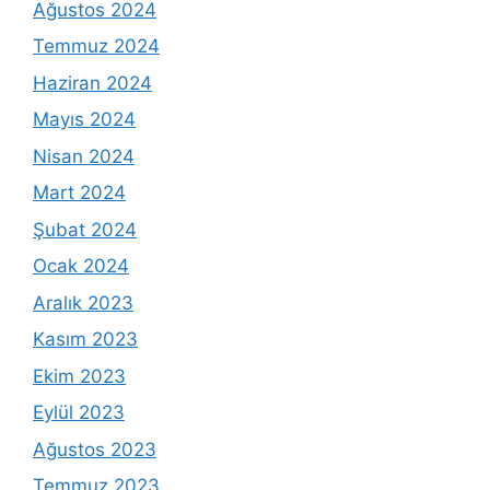
Ağustos 2024
Temmuz 2024
Haziran 2024
Mayıs 2024
Nisan 2024
Mart 2024
Şubat 2024
Ocak 2024
Aralık 2023
Kasım 2023
Ekim 2023
Eylül 2023
Ağustos 2023
Temmuz 2023