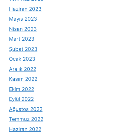
Haziran 2023
Mayıs 2023
Nisan 2023
Mart 2023
Şubat 2023
Ocak 2023
Aralık 2022
Kasım 2022
Ekim 2022
Eylül 2022
Ağustos 2022
Temmuz 2022
Haziran 2022