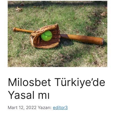
Milosbet Türkiye’de
Yasal mı
Mart 12, 2022
Yazarı:
editor3