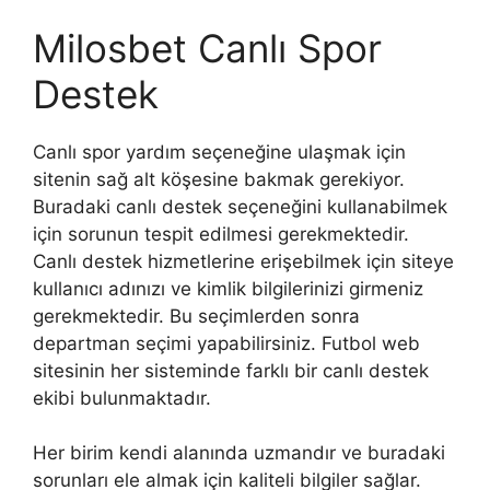
Milosbet Canlı Spor
Destek
Canlı spor yardım seçeneğine ulaşmak için
sitenin sağ alt köşesine bakmak gerekiyor.
Buradaki canlı destek seçeneğini kullanabilmek
için sorunun tespit edilmesi gerekmektedir.
Canlı destek hizmetlerine erişebilmek için siteye
kullanıcı adınızı ve kimlik bilgilerinizi girmeniz
gerekmektedir. Bu seçimlerden sonra
departman seçimi yapabilirsiniz. Futbol web
sitesinin her sisteminde farklı bir canlı destek
ekibi bulunmaktadır.
Her birim kendi alanında uzmandır ve buradaki
sorunları ele almak için kaliteli bilgiler sağlar.