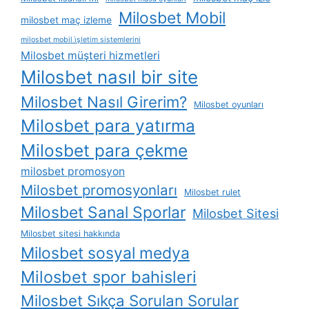
Milosbet Mobil
milosbet maç izleme
milosbet mobil i̇şletim sistemlerini
Milosbet müşteri hizmetleri
Milosbet nasıl bir site
Milosbet Nasıl Girerim?
Milosbet oyunları
Milosbet para yatırma
Milosbet para çekme
milosbet promosyon
Milosbet promosyonları
Milosbet rulet
Milosbet Sanal Sporlar
Milosbet Sitesi
Milosbet sitesi hakkında
Milosbet sosyal medya
Milosbet spor bahisleri
Milosbet Sıkça Sorulan Sorular