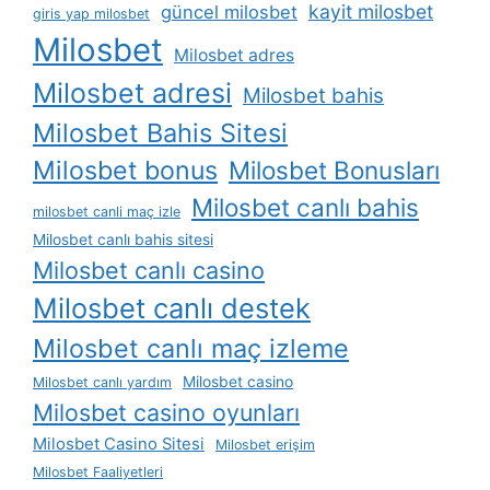
kayit milosbet
güncel milosbet
giris yap milosbet
Milosbet
Milosbet adres
Milosbet adresi
Milosbet bahis
Milosbet Bahis Sitesi
Milosbet bonus
Milosbet Bonusları
Milosbet canlı bahis
milosbet canli maç izle
Milosbet canlı bahis sitesi
Milosbet canlı casino
Milosbet canlı destek
Milosbet canlı maç izleme
Milosbet casino
Milosbet canlı yardım
Milosbet casino oyunları
Milosbet Casino Sitesi
Milosbet erişim
Milosbet Faaliyetleri