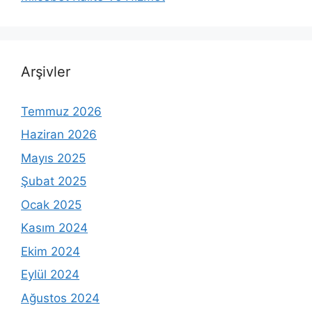
Arşivler
Temmuz 2026
Haziran 2026
Mayıs 2025
Şubat 2025
Ocak 2025
Kasım 2024
Ekim 2024
Eylül 2024
Ağustos 2024