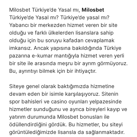
Milosbet Türkiye’de Yasal mı,
Milosbet
Türkiye’de Yasal mı? Türkiye’de yasal mı?
Yabancı bir merkezden hizmet veren bir site
olduğu ve farklı ülkelerden lisanslara sahip
olduğu için bu soruyu kafadan cevaplamak
imkansız. Ancak yapısına bakıldığında Türkiye
pazarına e-kumar mantığıyla hizmet veren yerli
bir site ile arasında meşru bir ayrım görmüyoruz.
Bu, ayrıntıyı bilmek için bir ihtiyaçtır.
Siteye genel olarak baktığımızda hizmetine
devam eden bir isimle karşılaşıyoruz. Sitenin
spor bahisleri ve casino oyunları yelpazesinde
hizmetler sunduğunu ve ayrıca bireyleri kayıp ve
yatırım durumunda Milosbet bonusları ile
ödüllendirdiğini gördük. Bu hizmetler, bu siteyi
görüntülediğimizde lisansla da sağlanmaktadır.