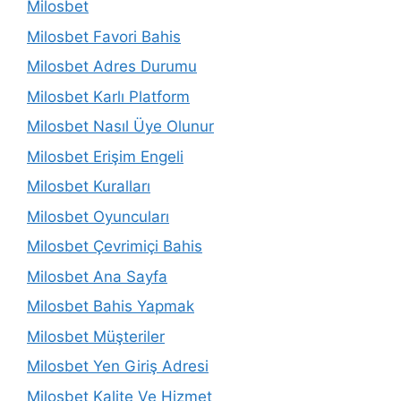
Milosbet
Milosbet Favori Bahis
Milosbet Adres Durumu
Milosbet Karlı Platform
Milosbet Nasıl Üye Olunur
Milosbet Erişim Engeli
Milosbet Kuralları
Milosbet Oyuncuları
Milosbet Çevrimiçi Bahis
Milosbet Ana Sayfa
Milosbet Bahis Yapmak
Milosbet Müşteriler
Milosbet Yen Giriş Adresi
Milosbet Kalite Ve Hizmet