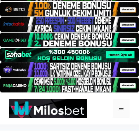
İçeriğe
atla
Menü