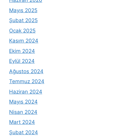
Haziran 2026
Mayıs 2025
Şubat 2025
Ocak 2025
Kasım 2024
Ekim 2024
Eylül 2024
Ağustos 2024
Temmuz 2024
Haziran 2024
Mayıs 2024
Nisan 2024
Mart 2024
Şubat 2024