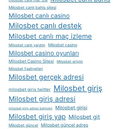
milosbet canli maç izle
Milosbet canlı bahis sitesi
Milosbet canlı casino
Milosbet canlı destek
Milosbet canlı maç izleme
Milosbet casino
Milosbet canlı yardım
Milosbet casino oyunları
Milosbet Casino Sitesi
Milosbet erişim
Milosbet Faaliyetleri
Milosbet gerçek adresi
Milosbet giriş
milosbet giris twitter
Milosbet giriş adresi
Milosbet girişi
milosbet giriş adresi bahisleri
Milosbet giriş yap
Milosbet git
Milosbet güncel adres
Milosbet güncel