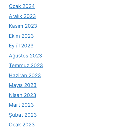
Ocak 2024
Aralık 2023
Kasım 2023
Ekim 2023
Eylül 2023
Ağustos 2023
Temmuz 2023
Haziran 2023
Mayıs 2023
Nisan 2023
Mart 2023
Şubat 2023
Ocak 2023