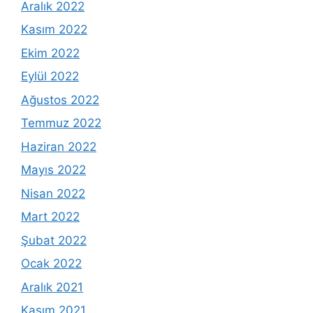
Aralık 2022
Kasım 2022
Ekim 2022
Eylül 2022
Ağustos 2022
Temmuz 2022
Haziran 2022
Mayıs 2022
Nisan 2022
Mart 2022
Şubat 2022
Ocak 2022
Aralık 2021
Kasım 2021