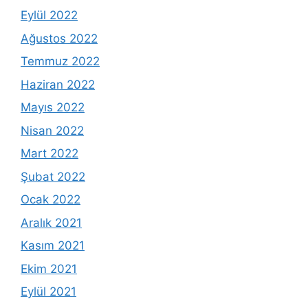
Eylül 2022
Ağustos 2022
Temmuz 2022
Haziran 2022
Mayıs 2022
Nisan 2022
Mart 2022
Şubat 2022
Ocak 2022
Aralık 2021
Kasım 2021
Ekim 2021
Eylül 2021