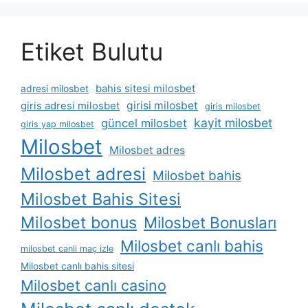
Etiket Bulutu
bahis sitesi milosbet
adresi milosbet
girisi milosbet
giris adresi milosbet
giris milosbet
kayit milosbet
güncel milosbet
giris yap milosbet
Milosbet
Milosbet adres
Milosbet adresi
Milosbet bahis
Milosbet Bahis Sitesi
Milosbet bonus
Milosbet Bonusları
Milosbet canlı bahis
milosbet canli maç izle
Milosbet canlı bahis sitesi
Milosbet canlı casino