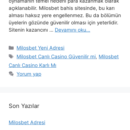
oynamanın temel nedeni para kazanmak olarak
açıklanabilir. Milosbet bahis sitesinde, bu karı
alması haksız yere engellenmez. Bu da bölümün
üyelerin gözünde güvenilir olması için yeterlidir.
Sitenin kazancını …
Devamını oku…
Kategoriler
Milosbet Yeni Adresi
Etiketler
Milosbet Canlı Casino Güvenilir mi
,
Milosbet
Canlı Casino Karlı Mı
Yorum yap
Son Yazılar
Milosbet Adresi