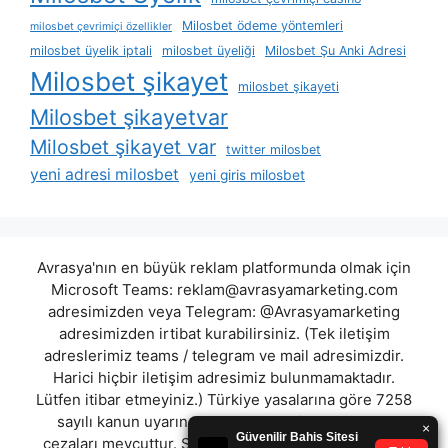
Milosbet ödeme yöntemleri
milosbet çevrimiçi özellikler
milosbet üyelik iptali
milosbet üyeliği
Milosbet Şu Anki Adresi
Milosbet şikayet
milosbet şikayeti
Milosbet şikayetvar
Milosbet şikayet var
twitter milosbet
yeni adresi milosbet
yeni giris milosbet
Avrasya'nın en büyük reklam platformunda olmak için
Microsoft Teams:
reklam@avrasyamarketing.com
adresimizden veya Telegram: @Avrasyamarketing
adresimizden irtibat kurabilirsiniz. (Tek iletişim
adreslerimiz teams / telegram ve mail adresimizdir.
Harici hiçbir iletişim adresimiz bulunmamaktadır.
Lütfen itibar etmeyiniz.) Türkiye yasalarına göre 7258
sayılı kanun uyarınca yasa dışı bahis oynamanın
cezaları mevcuttur. Şu an bulunduğunuz site hiç bir