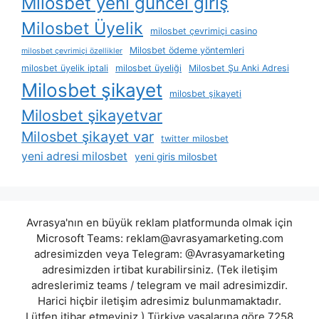
Milosbet yeni güncel giriş
Milosbet Üyelik
milosbet çevrimiçi casino
Milosbet ödeme yöntemleri
milosbet çevrimiçi özellikler
milosbet üyelik iptali
milosbet üyeliği
Milosbet Şu Anki Adresi
Milosbet şikayet
milosbet şikayeti
Milosbet şikayetvar
Milosbet şikayet var
twitter milosbet
yeni adresi milosbet
yeni giris milosbet
Avrasya'nın en büyük reklam platformunda olmak için
Microsoft Teams:
reklam@avrasyamarketing.com
adresimizden veya Telegram: @Avrasyamarketing
adresimizden irtibat kurabilirsiniz. (Tek iletişim
adreslerimiz teams / telegram ve mail adresimizdir.
Harici hiçbir iletişim adresimiz bulunmamaktadır.
Lütfen itibar etmeyiniz.) Türkiye yasalarına göre 7258