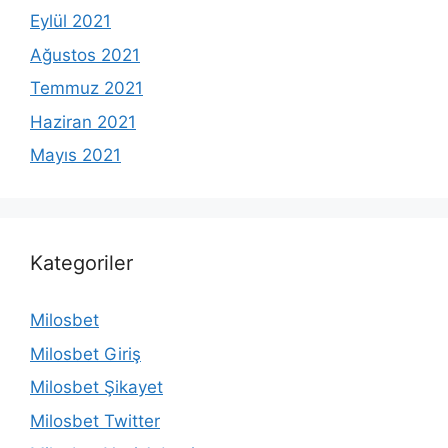
Eylül 2021
Ağustos 2021
Temmuz 2021
Haziran 2021
Mayıs 2021
Kategoriler
Milosbet
Milosbet Giriş
Milosbet Şikayet
Milosbet Twitter