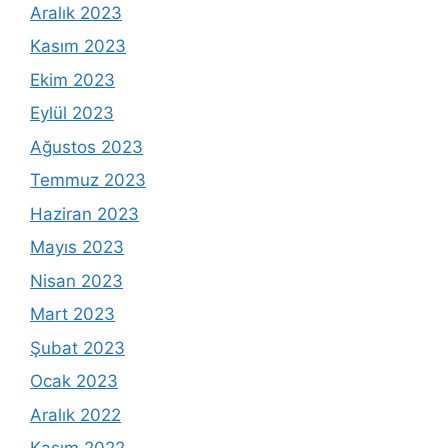
Aralık 2023
Kasım 2023
Ekim 2023
Eylül 2023
Ağustos 2023
Temmuz 2023
Haziran 2023
Mayıs 2023
Nisan 2023
Mart 2023
Şubat 2023
Ocak 2023
Aralık 2022