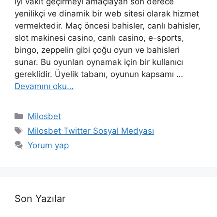
iyi vakit geçirmeyi amaçlayan son derece
yenilikçi ve dinamik bir web sitesi olarak hizmet
vermektedir. Maç öncesi bahisler, canlı bahisler,
slot makinesi casino, canlı casino, e-sports,
bingo, zeppelin gibi çoğu oyun ve bahisleri
sunar. Bu oyunları oynamak için bir kullanıcı
gereklidir. Üyelik tabanı, oyunun kapsamı …
Devamını oku…
Kategoriler
Milosbet
Etiketler
Milosbet Twitter Sosyal Medyası
Yorum yap
Son Yazılar