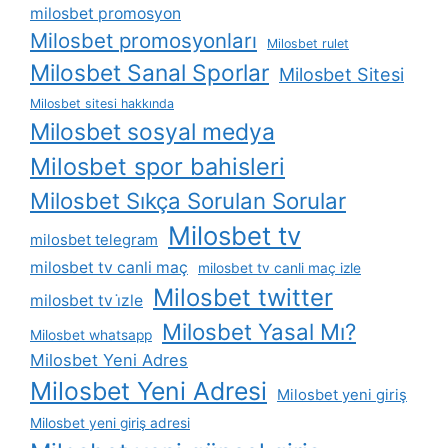
milosbet promosyon
Milosbet promosyonları
Milosbet rulet
Milosbet Sanal Sporlar
Milosbet Sitesi
Milosbet sitesi hakkında
Milosbet sosyal medya
Milosbet spor bahisleri
Milosbet Sıkça Sorulan Sorular
Milosbet tv
milosbet telegram
milosbet tv canli maç
milosbet tv canli maç izle
Milosbet twitter
milosbet tv i̇zle
Milosbet Yasal Mı?
Milosbet whatsapp
Milosbet Yeni Adres
Milosbet Yeni Adresi
Milosbet yeni giriş
Milosbet yeni giriş adresi