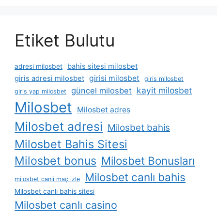
Etiket Bulutu
bahis sitesi milosbet
adresi milosbet
girisi milosbet
giris adresi milosbet
giris milosbet
kayit milosbet
güncel milosbet
giris yap milosbet
Milosbet
Milosbet adres
Milosbet adresi
Milosbet bahis
Milosbet Bahis Sitesi
Milosbet bonus
Milosbet Bonusları
Milosbet canlı bahis
milosbet canli maç izle
Milosbet canlı bahis sitesi
Milosbet canlı casino