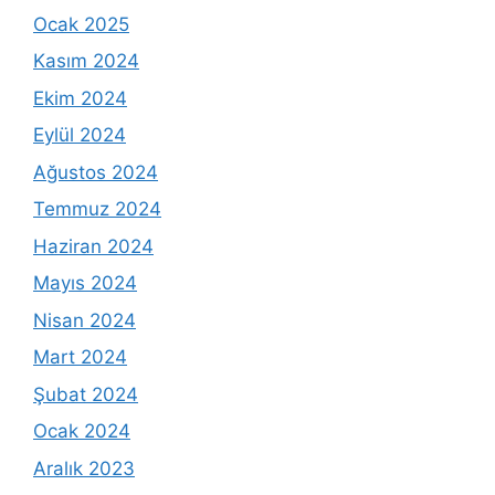
Ocak 2025
Kasım 2024
Ekim 2024
Eylül 2024
Ağustos 2024
Temmuz 2024
Haziran 2024
Mayıs 2024
Nisan 2024
Mart 2024
Şubat 2024
Ocak 2024
Aralık 2023