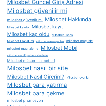
Milosbet Güncel Giriş Adresi
Milosbet güvenilir mi
Milosbet Hakkında
milosbet güvenlir mi
Milosbet kayıt
Milosbet kaydol
Milosbet kaç oldu
Milosbet lisans
milosbet maç izle
Milosbet lisanslı mı
milosbet masa oyunları
Milosbet Mobil
milosbet maç izleme
milosbet mobil i̇şletim sistemlerini
Milosbet müşteri hizmetleri
Milosbet nasıl bir site
Milosbet Nasıl Girerim?
Milosbet oyunları
Milosbet para yatırma
Milosbet para çekme
milosbet promosyon