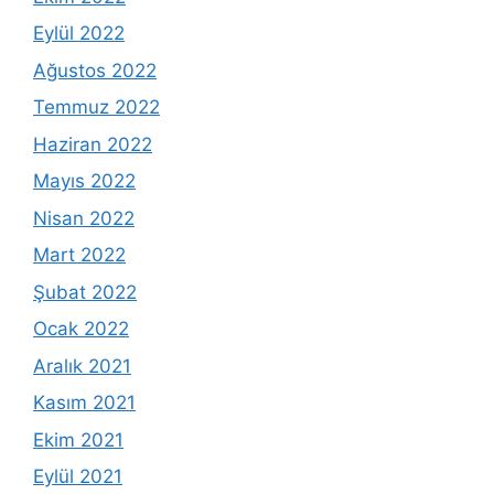
Eylül 2022
Ağustos 2022
Temmuz 2022
Haziran 2022
Mayıs 2022
Nisan 2022
Mart 2022
Şubat 2022
Ocak 2022
Aralık 2021
Kasım 2021
Ekim 2021
Eylül 2021