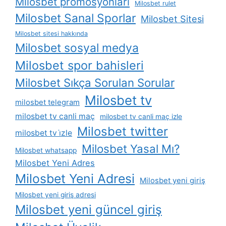
Milosbet promosyonları
Milosbet rulet
Milosbet Sanal Sporlar
Milosbet Sitesi
Milosbet sitesi hakkında
Milosbet sosyal medya
Milosbet spor bahisleri
Milosbet Sıkça Sorulan Sorular
Milosbet tv
milosbet telegram
milosbet tv canli maç
milosbet tv canli maç izle
Milosbet twitter
milosbet tv i̇zle
Milosbet Yasal Mı?
Milosbet whatsapp
Milosbet Yeni Adres
Milosbet Yeni Adresi
Milosbet yeni giriş
Milosbet yeni giriş adresi
Milosbet yeni güncel giriş