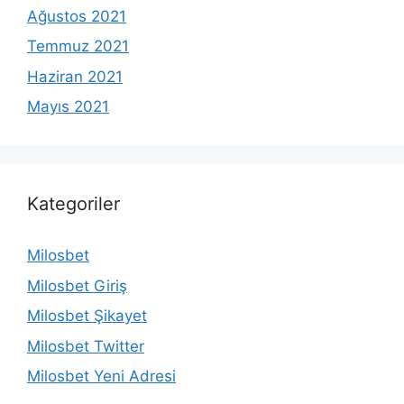
Ağustos 2021
Temmuz 2021
Haziran 2021
Mayıs 2021
Kategoriler
Milosbet
Milosbet Giriş
Milosbet Şikayet
Milosbet Twitter
Milosbet Yeni Adresi