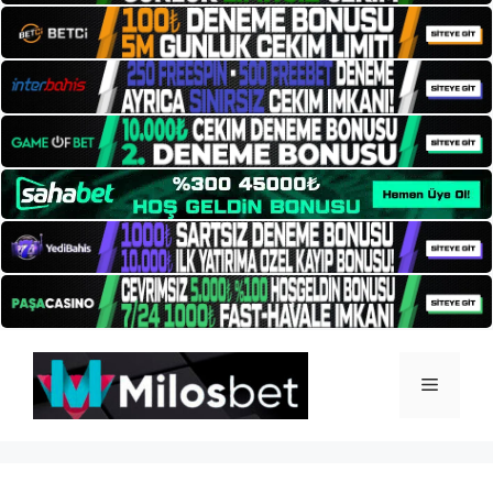
İçeriğe
atla
Menü