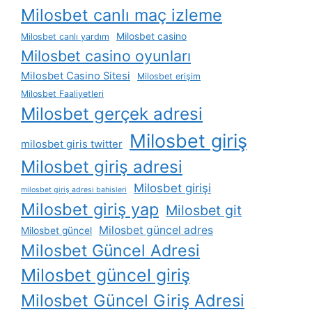
Milosbet canlı maç izleme
Milosbet casino
Milosbet canlı yardım
Milosbet casino oyunları
Milosbet Casino Sitesi
Milosbet erişim
Milosbet Faaliyetleri
Milosbet gerçek adresi
Milosbet giriş
milosbet giris twitter
Milosbet giriş adresi
Milosbet girişi
milosbet giriş adresi bahisleri
Milosbet giriş yap
Milosbet git
Milosbet güncel adres
Milosbet güncel
Milosbet Güncel Adresi
Milosbet güncel giriş
Milosbet Güncel Giriş Adresi