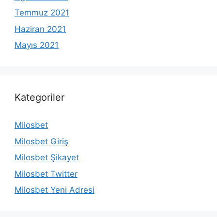
Temmuz 2021
Haziran 2021
Mayıs 2021
Kategoriler
Milosbet
Milosbet Giriş
Milosbet Şikayet
Milosbet Twitter
Milosbet Yeni Adresi