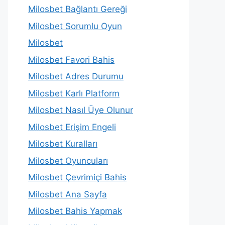
Milosbet Bağlantı Gereği
Milosbet Sorumlu Oyun
Milosbet
Milosbet Favori Bahis
Milosbet Adres Durumu
Milosbet Karlı Platform
Milosbet Nasıl Üye Olunur
Milosbet Erişim Engeli
Milosbet Kuralları
Milosbet Oyuncuları
Milosbet Çevrimiçi Bahis
Milosbet Ana Sayfa
Milosbet Bahis Yapmak