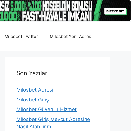
Milosbet Twitter
Milosbet Yeni Adresi
Son Yazılar
Milosbet Adresi
Milosbet Giriş
Milosbet Güvenilir Hizmet
Milosbet Giriş Mevcut Adresine
Nasıl Alabilirim