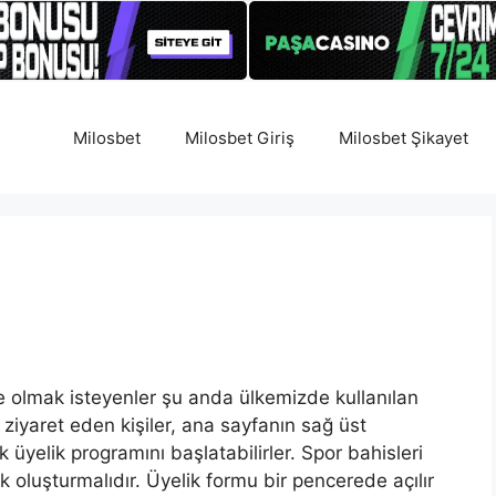
Milosbet
Milosbet Giriş
Milosbet Şikayet
e olmak isteyenler şu anda ülkemizde kullanılan
i ziyaret eden kişiler, ana sayfanın sağ üst
üyelik programını başlatabilirler. Spor bahisleri
k oluşturmalıdır. Üyelik formu bir pencerede açılır