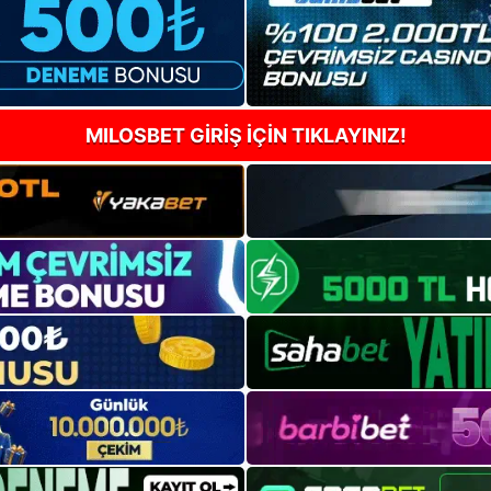
MILOSBET GİRİŞ İÇİN TIKLAYINIZ!