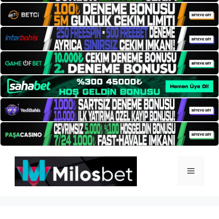
İçeriğe
atla
Menü