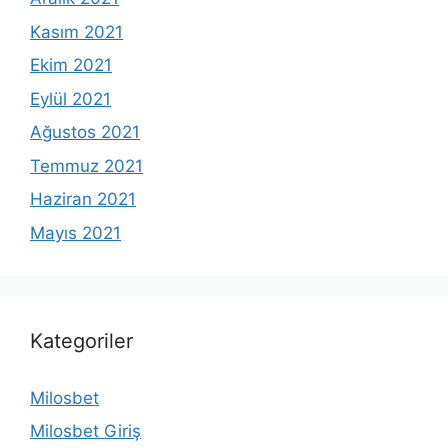
Kasım 2021
Ekim 2021
Eylül 2021
Ağustos 2021
Temmuz 2021
Haziran 2021
Mayıs 2021
Kategoriler
Milosbet
Milosbet Giriş