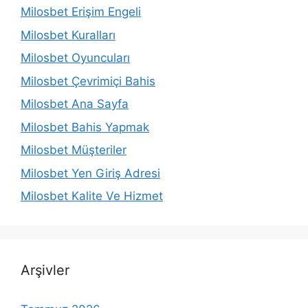
Milosbet Erişim Engeli
Milosbet Kuralları
Milosbet Oyuncuları
Milosbet Çevrimiçi Bahis
Milosbet Ana Sayfa
Milosbet Bahis Yapmak
Milosbet Müşteriler
Milosbet Yen Giriş Adresi
Milosbet Kalite Ve Hizmet
Arşivler