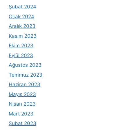
Şubat 2024
Ocak 2024
Aralık 2023
Kasım 2023
Ekim 2023
Eylül 2023
Ağustos 2023
Temmuz 2023
Haziran 2023
Mayıs 2023
Nisan 2023
Mart 2023
Şubat 2023