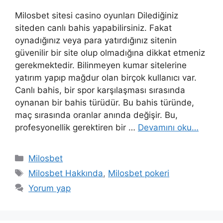
Milosbet sitesi casino oyunları Dilediğiniz
siteden canlı bahis yapabilirsiniz. Fakat
oynadığınız veya para yatırdığınız sitenin
güvenilir bir site olup olmadığına dikkat etmeniz
gerekmektedir. Bilinmeyen kumar sitelerine
yatırım yapıp mağdur olan birçok kullanıcı var.
Canlı bahis, bir spor karşılaşması sırasında
oynanan bir bahis türüdür. Bu bahis türünde,
maç sırasında oranlar anında değişir. Bu,
profesyonellik gerektiren bir …
Devamını oku…
Kategoriler
Milosbet
Etiketler
Milosbet Hakkında
,
Milosbet pokeri
Yorum yap