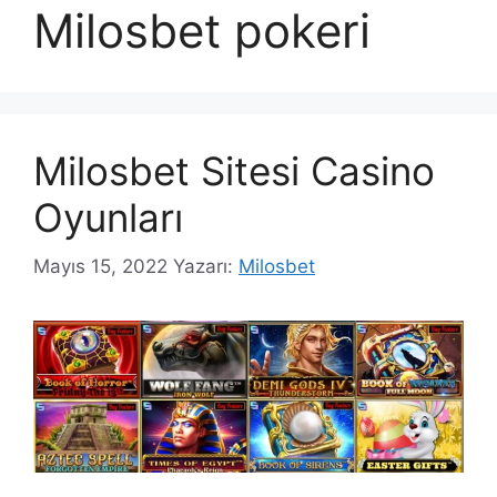
Milosbet pokeri
Milosbet Sitesi Casino
Oyunları
Mayıs 15, 2022
Yazarı:
Milosbet