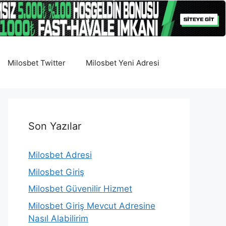
Milosbet Twitter
Milosbet Yeni Adresi
Son Yazılar
Milosbet Adresi
Milosbet Giriş
Milosbet Güvenilir Hizmet
Milosbet Giriş Mevcut Adresine
Nasıl Alabilirim