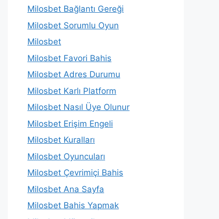
Milosbet Bağlantı Gereği
Milosbet Sorumlu Oyun
Milosbet
Milosbet Favori Bahis
Milosbet Adres Durumu
Milosbet Karlı Platform
Milosbet Nasıl Üye Olunur
Milosbet Erişim Engeli
Milosbet Kuralları
Milosbet Oyuncuları
Milosbet Çevrimiçi Bahis
Milosbet Ana Sayfa
Milosbet Bahis Yapmak