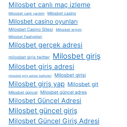
Milosbet canlı maç izleme
Milosbet casino
Milosbet canlı yardım
Milosbet casino oyunları
Milosbet Casino Sitesi
Milosbet erişim
Milosbet Faaliyetleri
Milosbet gerçek adresi
Milosbet giriş
milosbet giris twitter
Milosbet giriş adresi
Milosbet girişi
milosbet giriş adresi bahisleri
Milosbet giriş yap
Milosbet git
Milosbet güncel adres
Milosbet güncel
Milosbet Güncel Adresi
Milosbet güncel giriş
Milosbet Güncel Giriş Adresi