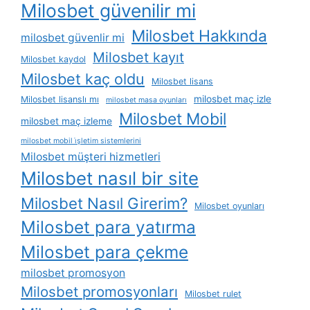
Milosbet güvenilir mi
Milosbet Hakkında
milosbet güvenlir mi
Milosbet kayıt
Milosbet kaydol
Milosbet kaç oldu
Milosbet lisans
milosbet maç izle
Milosbet lisanslı mı
milosbet masa oyunları
Milosbet Mobil
milosbet maç izleme
milosbet mobil i̇şletim sistemlerini
Milosbet müşteri hizmetleri
Milosbet nasıl bir site
Milosbet Nasıl Girerim?
Milosbet oyunları
Milosbet para yatırma
Milosbet para çekme
milosbet promosyon
Milosbet promosyonları
Milosbet rulet