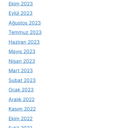
Ekim 2023
Eylül 2023
Ağustos 2023
Temmuz 2023
Haziran 2023
Mayıs 2023
Nisan 2023
Mart 2023
Şubat 2023
Ocak 2023
Aralık 2022
Kasım 2022
Ekim 2022