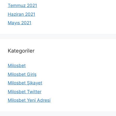
Temmuz 2021
Haziran 2021
Mayıs 2021
Kategoriler
Milosbet
Milosbet Giriş
Milosbet Şikayet
Milosbet Twitter
Milosbet Yeni Adresi