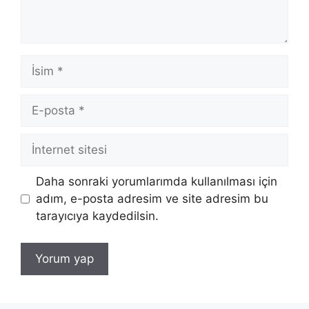
İsim
E-
posta
İnternet
sitesi
Daha sonraki yorumlarımda kullanılması için
adım, e-posta adresim ve site adresim bu
tarayıcıya kaydedilsin.