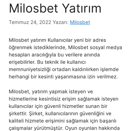
Milosbet Yatırım
Temmuz 24, 2022
Yazarı:
Milosbet
Milosbet yatırım Kullanıcılar yeni bir adres
öğrenmek istediklerinde, Milosbet sosyal medya
hesapları aracılığıyla bu verilere anında
erişebilirler. Bu teknik ile kullanıcı
memnuniyetsizliği ortadan kaldırılırken işlemde
herhangi bir kesinti yaşanmasına izin verilmez.
Milosbet, yatırım yapmak isteyen ve
hizmetlerine kesintisiz erişim sağlamak isteyen
kullanıcılar için güvenli hizmetler sunan bir
şirkettir. Şirket, kullanıcılarının güvenliğini ve
kaliteli hizmete erişimini sağlamak için başarılı
çalışmalar yürütmüştür. Oyun oyunları hakkında