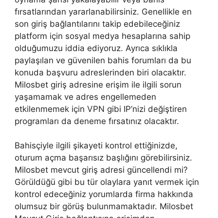
fırsatlarından yararlanabilirsiniz. Genellikle en
son giriş bağlantılarını takip edebileceğiniz
platform için sosyal medya hesaplarına sahip
olduğumuzu iddia ediyoruz. Ayrıca sıklıkla
paylaşılan ve güvenilen bahis forumları da bu
konuda başvuru adreslerinden biri olacaktır.
Milosbet giriş adresine erişim ile ilgili sorun
yaşamamak ve adres engellemeden
etkilenmemek için VPN gibi IP’nizi değiştiren
programları da deneme fırsatınız olacaktır.
Bahisçiyle ilgili şikayeti kontrol ettiğinizde,
oturum açma başarısız başlığını görebilirsiniz.
Milosbet mevcut giriş adresi güncellendi mi?
Görüldüğü gibi bu tür olaylara yanıt vermek için
kontrol edeceğiniz yorumlarda firma hakkında
olumsuz bir görüş bulunmamaktadır. Milosbet