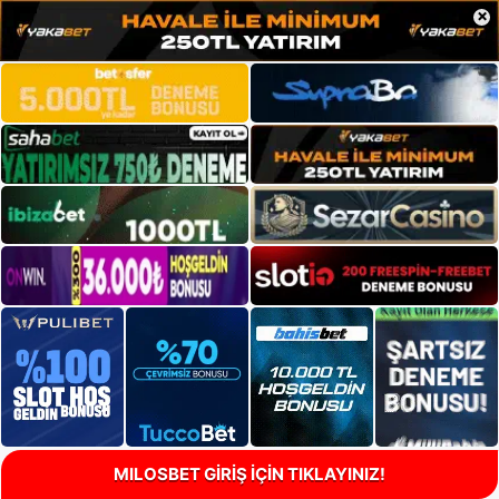
×
MILOSBET GİRİŞ İÇİN TIKLAYINIZ!