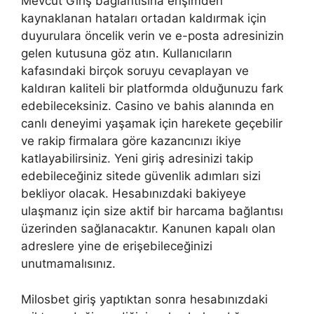
Mevcut Giriş bağlantısına erişimden
kaynaklanan hataları ortadan kaldırmak için
duyurulara öncelik verin ve e-posta adresinizin
gelen kutusuna göz atın. Kullanıcıların
kafasındaki birçok soruyu cevaplayan ve
kaldıran kaliteli bir platformda olduğunuzu fark
edebileceksiniz. Casino ve bahis alanında en
canlı deneyimi yaşamak için harekete geçebilir
ve rakip firmalara göre kazancınızı ikiye
katlayabilirsiniz. Yeni giriş adresinizi takip
edebileceğiniz sitede güvenlik adımları sizi
bekliyor olacak. Hesabınızdaki bakiyeye
ulaşmanız için size aktif bir harcama bağlantısı
üzerinden sağlanacaktır. Kanunen kapalı olan
adreslere yine de erişebileceğinizi
unutmamalısınız.
Milosbet giriş yaptıktan sonra hesabınızdaki