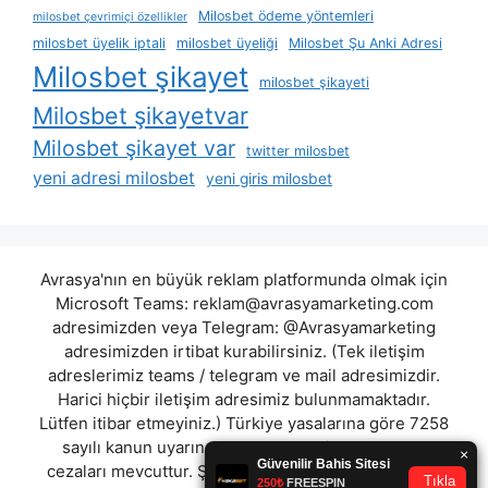
Milosbet ödeme yöntemleri
milosbet çevrimiçi özellikler
milosbet üyelik iptali
milosbet üyeliği
Milosbet Şu Anki Adresi
Milosbet şikayet
milosbet şikayeti
Milosbet şikayetvar
Milosbet şikayet var
twitter milosbet
yeni adresi milosbet
yeni giris milosbet
Avrasya'nın en büyük reklam platformunda olmak için
Microsoft Teams:
reklam@avrasyamarketing.com
adresimizden veya Telegram: @Avrasyamarketing
adresimizden irtibat kurabilirsiniz. (Tek iletişim
adreslerimiz teams / telegram ve mail adresimizdir.
Harici hiçbir iletişim adresimiz bulunmamaktadır.
Lütfen itibar etmeyiniz.) Türkiye yasalarına göre 7258
sayılı kanun uyarınca yasa dışı bahis oynamanın
cezaları mevcuttur. Şu an bulunduğunuz site hiç bir