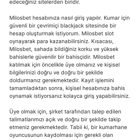
edeceğiniz sitelerden biridir.
Milosbet hesabınıza nasıl giriş yapılır. Kumar için
güvenli bir çevrimiçi blackjack sitesinde bir
hesap oluşturmak istiyorum. Milosbet slot
oynayarak para kazanabilirsiniz. Kısacası,
Milosbet, sahada bildiğiniz korku ve yüksek
bahislerle güvenilir bir bahisçidir. Milosbet
katılmak için öncelikle üye olmanız ve kişisel
bilgilerinizi doğru ve doğru bir şekilde
doldurmanız gerekmektedir. Kayıt işlemini
tamamladıktan sonra, kişisel hesabınıza bahis
oynamak istiyorsanız kolayca giriş yapabilirsiniz.
Üye olmak için, şirket tarafından talep edilen
talimatlarımızı açık ve doğru bir şekilde takip
etmeniz gerekmektedir. Tabii ki, bir kumarhane
oyuncusunun kaydolması için gerekli olan