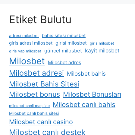
Etiket Bulutu
bahis sitesi milosbet
adresi milosbet
girisi milosbet
giris adresi milosbet
giris milosbet
kayit milosbet
güncel milosbet
giris yap milosbet
Milosbet
Milosbet adres
Milosbet adresi
Milosbet bahis
Milosbet Bahis Sitesi
Milosbet bonus
Milosbet Bonusları
Milosbet canlı bahis
milosbet canli maç izle
Milosbet canlı bahis sitesi
Milosbet canlı casino
Milosbet canlı destek