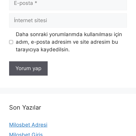
posta
İnternet
sitesi
Daha sonraki yorumlarımda kullanılması için
adım, e-posta adresim ve site adresim bu
tarayıcıya kaydedilsin.
Son Yazılar
Milosbet Adresi
Milosbet Giriş