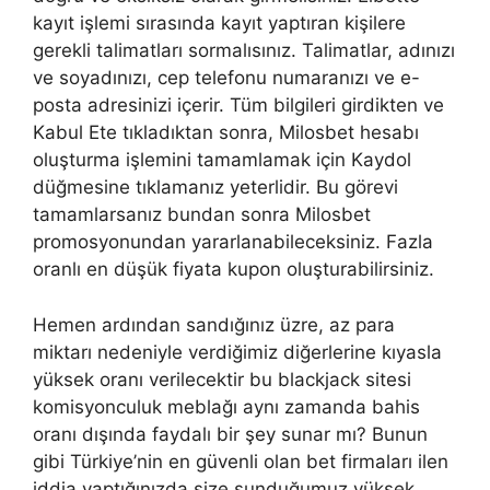
kayıt işlemi sırasında kayıt yaptıran kişilere
gerekli talimatları sormalısınız. Talimatlar, adınızı
ve soyadınızı, cep telefonu numaranızı ve e-
posta adresinizi içerir. Tüm bilgileri girdikten ve
Kabul Ete tıkladıktan sonra, Milosbet hesabı
oluşturma işlemini tamamlamak için Kaydol
düğmesine tıklamanız yeterlidir. Bu görevi
tamamlarsanız bundan sonra Milosbet
promosyonundan yararlanabileceksiniz. Fazla
oranlı en düşük fiyata kupon oluşturabilirsiniz.
Hemen ardından sandığınız üzre, az para
miktarı nedeniyle verdiğimiz diğerlerine kıyasla
yüksek oranı verilecektir bu blackjack sitesi
komisyonculuk meblağı aynı zamanda bahis
oranı dışında faydalı bir şey sunar mı? Bunun
gibi Türkiye’nin en güvenli olan bet firmaları ilen
iddia yaptığınızda size sunduğumuz yüksek