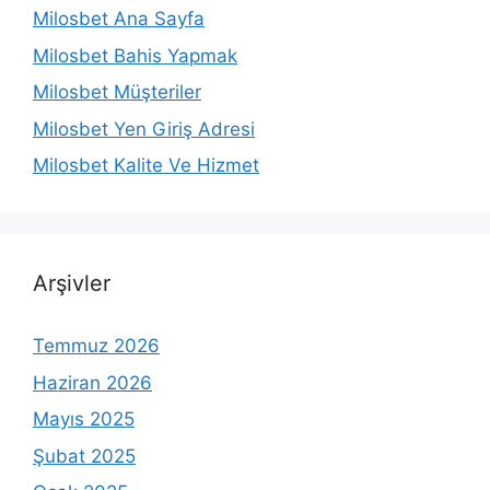
Milosbet Ana Sayfa
Milosbet Bahis Yapmak
Milosbet Müşteriler
Milosbet Yen Giriş Adresi
Milosbet Kalite Ve Hizmet
Arşivler
Temmuz 2026
Haziran 2026
Mayıs 2025
Şubat 2025