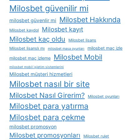
Milosbet güvenilir mi
Milosbet Hakkında
milosbet güvenlir mi
Milosbet kayıt
Milosbet kaydol
Milosbet kaç oldu
Milosbet lisans
milosbet maç izle
Milosbet lisanslı mı
milosbet masa oyunları
Milosbet Mobil
milosbet maç izleme
milosbet mobil i̇şletim sistemlerini
Milosbet müşteri hizmetleri
Milosbet nasıl bir site
Milosbet Nasıl Girerim?
Milosbet oyunları
Milosbet para yatırma
Milosbet para çekme
milosbet promosyon
Milosbet promosyonları
Milosbet rulet