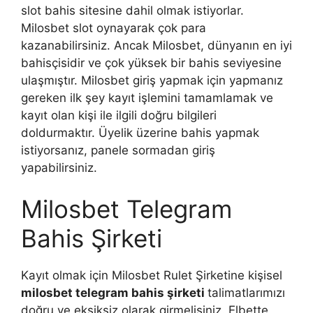
slot bahis sitesine dahil olmak istiyorlar.
Milosbet slot oynayarak çok para
kazanabilirsiniz. Ancak Milosbet, dünyanın en iyi
bahisçisidir ve çok yüksek bir bahis seviyesine
ulaşmıştır. Milosbet giriş yapmak için yapmanız
gereken ilk şey kayıt işlemini tamamlamak ve
kayıt olan kişi ile ilgili doğru bilgileri
doldurmaktır. Üyelik üzerine bahis yapmak
istiyorsanız, panele sormadan giriş
yapabilirsiniz.
Milosbet Telegram
Bahis Şirketi
Kayıt olmak için Milosbet Rulet Şirketine kişisel
milosbet telegram bahis şirketi
talimatlarımızı
doğru ve eksiksiz olarak girmelisiniz. Elbette