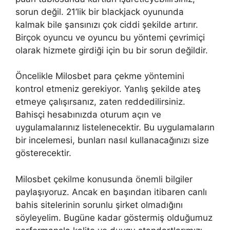
sorun değil. 21’lik bir blackjack oyununda
kalmak bile şansınızı çok ciddi şekilde artırır.
Birçok oyuncu ve oyuncu bu yöntemi çevrimiçi
olarak hizmete girdiği için bu bir sorun değildir.
Öncelikle Milosbet para çekme yöntemini
kontrol etmeniz gerekiyor. Yanlış şekilde ateş
etmeye çalışırsanız, zaten reddedilirsiniz.
Bahisçi hesabınızda oturum açın ve
uygulamalarınız listelenecektir. Bu uygulamaların
bir incelemesi, bunları nasıl kullanacağınızı size
gösterecektir.
Milosbet çekilme konusunda önemli bilgiler
paylaşıyoruz. Ancak en başından itibaren canlı
bahis sitelerinin sorunlu şirket olmadığını
söyleyelim. Bugüne kadar göstermiş olduğumuz