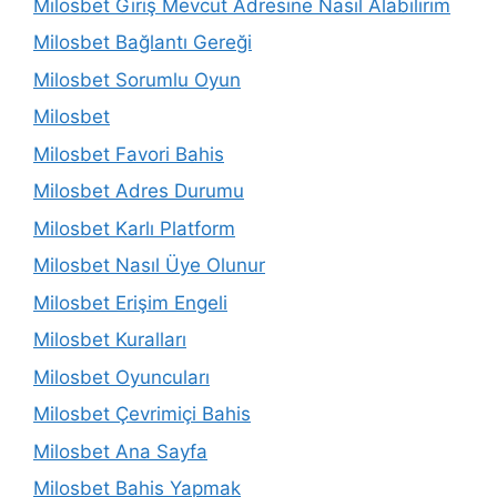
Milosbet Giriş Mevcut Adresine Nasıl Alabilirim
Milosbet Bağlantı Gereği
Milosbet Sorumlu Oyun
Milosbet
Milosbet Favori Bahis
Milosbet Adres Durumu
Milosbet Karlı Platform
Milosbet Nasıl Üye Olunur
Milosbet Erişim Engeli
Milosbet Kuralları
Milosbet Oyuncuları
Milosbet Çevrimiçi Bahis
Milosbet Ana Sayfa
Milosbet Bahis Yapmak