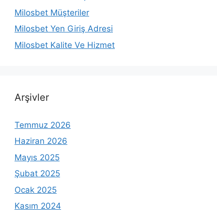
Milosbet Müşteriler
Milosbet Yen Giriş Adresi
Milosbet Kalite Ve Hizmet
Arşivler
Temmuz 2026
Haziran 2026
Mayıs 2025
Şubat 2025
Ocak 2025
Kasım 2024