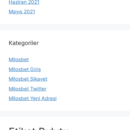
Haziran 2021
Mayıs 2021
Kategoriler
Milosbet
Milosbet Giriş
Milosbet Şikayet
Milosbet Twitter
Milosbet Yeni Adresi