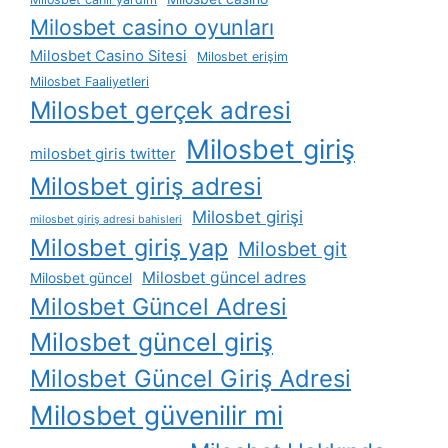
Milosbet casino oyunları
Milosbet Casino Sitesi
Milosbet erişim
Milosbet Faaliyetleri
Milosbet gerçek adresi
Milosbet giriş
milosbet giris twitter
Milosbet giriş adresi
Milosbet girişi
milosbet giriş adresi bahisleri
Milosbet giriş yap
Milosbet git
Milosbet güncel adres
Milosbet güncel
Milosbet Güncel Adresi
Milosbet güncel giriş
Milosbet Güncel Giriş Adresi
Milosbet güvenilir mi