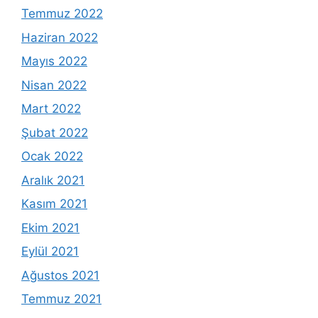
Temmuz 2022
Haziran 2022
Mayıs 2022
Nisan 2022
Mart 2022
Şubat 2022
Ocak 2022
Aralık 2021
Kasım 2021
Ekim 2021
Eylül 2021
Ağustos 2021
Temmuz 2021