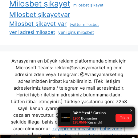
Milosbet şikayet
milosbet şikayeti
Milosbet şikayetvar
Milosbet şikayet var
twitter milosbet
yeni adresi milosbet
yeni giris milosbet
Avrasya'nın en büyük reklam platformunda olmak için
Microsoft Teams:
reklam@avrasyamarketing.com
adresimizden veya Telegram: @Avrasyamarketing
adresimizden irtibat kurabilirsiniz. (Tek iletişim
adreslerimiz teams / telegram ve mail adresimizdir.
Harici hiçbir iletişim adresimiz bulunmamaktadır.
Lütfen itibar etmeyiniz.) Türkiye yasalarına göre 7258
sayılı kanun uyarınca yasa dışı bahis oynamanın
cezaları mevcuttur. Şu an bulunduğunuz site hiç bir
şekilde illegal bahis oyunları oynatmıyor ve oynamaya
aracı olmuyordur.
kayapremiumcasino
|
bahiszone
|
bahispub
|
bahisplay
|
betboss
|
noktabet
|
xbetgames