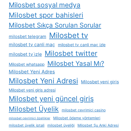
Milosbet sosyal medya
Milosbet spor bahisleri
Milosbet Sıkça Sorulan Sorular
Milosbet tv
milosbet telegram
milosbet tv canli maç
milosbet tv canli maç izle
Milosbet twitter
milosbet tv i̇zle
Milosbet Yasal Mı?
Milosbet whatsapp
Milosbet Yeni Adres
Milosbet Yeni Adresi
Milosbet yeni giriş
Milosbet yeni giriş adresi
Milosbet yeni güncel giriş
Milosbet Üyelik
milosbet çevrimiçi casino
Milosbet ödeme yöntemleri
milosbet çevrimiçi özellikler
milosbet üyelik iptali
milosbet üyeliği
Milosbet Şu Anki Adresi