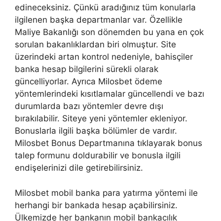
edineceksiniz. Çünkü aradığınız tüm konularla
ilgilenen başka departmanlar var. Özellikle
Maliye Bakanlığı son dönemden bu yana en çok
sorulan bakanlıklardan biri olmuştur. Site
üzerindeki artan kontrol nedeniyle, bahisçiler
banka hesap bilgilerini sürekli olarak
güncelliyorlar. Ayrıca Milosbet ödeme
yöntemlerindeki kısıtlamalar güncellendi ve bazı
durumlarda bazı yöntemler devre dışı
bırakılabilir. Siteye yeni yöntemler ekleniyor.
Bonuslarla ilgili başka bölümler de vardır.
Milosbet Bonus Departmanına tıklayarak bonus
talep formunu doldurabilir ve bonusla ilgili
endişelerinizi dile getirebilirsiniz.
Milosbet mobil banka para yatırma yöntemi ile
herhangi bir bankada hesap açabilirsiniz.
Ülkemizde her bankanın mobil bankacılık