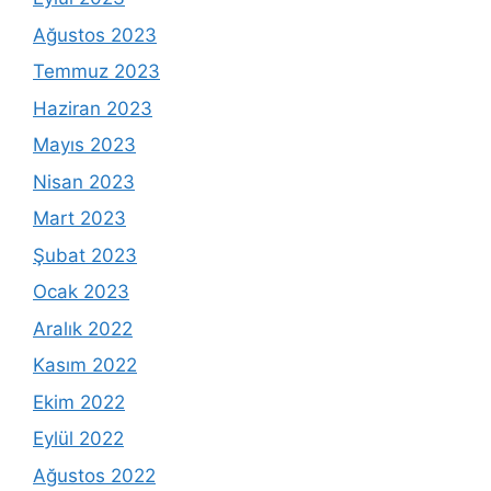
Ağustos 2023
Temmuz 2023
Haziran 2023
Mayıs 2023
Nisan 2023
Mart 2023
Şubat 2023
Ocak 2023
Aralık 2022
Kasım 2022
Ekim 2022
Eylül 2022
Ağustos 2022