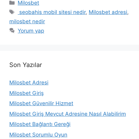
Kategoriler
Milosbet
Etiketler
seobahis mobil sitesi nedir
,
Milosbet adresi
,
milosbet nedir
Yorum yap
Son Yazılar
Milosbet Adresi
Milosbet Giriş
Milosbet Güvenilir Hizmet
Milosbet Giriş Mevcut Adresine Nasıl Alabilirim
Milosbet Bağlantı Gereği
Milosbet Sorumlu Oyun