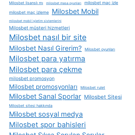
milosbet maç izle
Milosbet lisanslı mı
milosbet masa oyunları
Milosbet Mobil
milosbet maç izleme
milosbet mobil i̇şletim sistemlerini
Milosbet müşteri hizmetleri
Milosbet nasıl bir site
Milosbet Nasıl Girerim?
Milosbet oyunları
Milosbet para yatırma
Milosbet para çekme
milosbet promosyon
Milosbet promosyonları
Milosbet rulet
Milosbet Sanal Sporlar
Milosbet Sitesi
Milosbet sitesi hakkında
Milosbet sosyal medya
Milosbet spor bahisleri
Milosbet Sıkça Sorulan Sorular