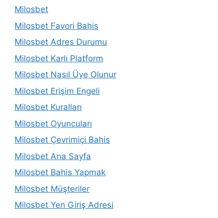
Milosbet
Milosbet Favori Bahis
Milosbet Adres Durumu
Milosbet Karlı Platform
Milosbet Nasıl Üye Olunur
Milosbet Erişim Engeli
Milosbet Kuralları
Milosbet Oyuncuları
Milosbet Çevrimiçi Bahis
Milosbet Ana Sayfa
Milosbet Bahis Yapmak
Milosbet Müşteriler
Milosbet Yen Giriş Adresi