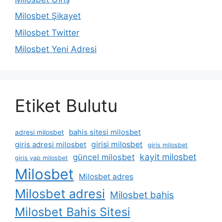
Milosbet Şikayet
Milosbet Twitter
Milosbet Yeni Adresi
Etiket Bulutu
bahis sitesi milosbet
adresi milosbet
girisi milosbet
giris adresi milosbet
giris milosbet
kayit milosbet
güncel milosbet
giris yap milosbet
Milosbet
Milosbet adres
Milosbet adresi
Milosbet bahis
Milosbet Bahis Sitesi