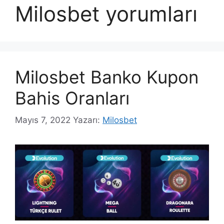
Milosbet yorumları
Milosbet Banko Kupon
Bahis Oranları
Mayıs 7, 2022
Yazarı:
Milosbet