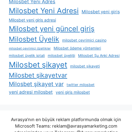
Milosbet Yeni Adres
Milosbet Yeni Adresi
Milosbet yeni giriş
Milosbet yeni giriş adresi
Milosbet yeni güncel giriş
Milosbet Üyelik
milosbet çevrimiçi casino
Milosbet ödeme yöntemleri
milosbet çevrimiçi özellikler
milosbet üyelik iptali
milosbet üyeliği
Milosbet Şu Anki Adresi
Milosbet şikayet
milosbet şikayeti
Milosbet şikayetvar
Milosbet şikayet var
twitter milosbet
yeni adresi milosbet
yeni giris milosbet
Avrasya'nın en büyük reklam platformunda olmak için
Microsoft Teams:
reklam@avrasyamarketing.com