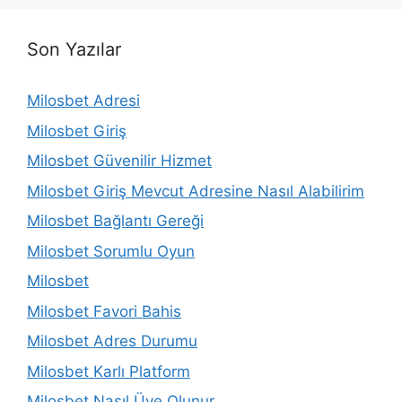
Son Yazılar
Milosbet Adresi
Milosbet Giriş
Milosbet Güvenilir Hizmet
Milosbet Giriş Mevcut Adresine Nasıl Alabilirim
Milosbet Bağlantı Gereği
Milosbet Sorumlu Oyun
Milosbet
Milosbet Favori Bahis
Milosbet Adres Durumu
Milosbet Karlı Platform
Milosbet Nasıl Üye Olunur