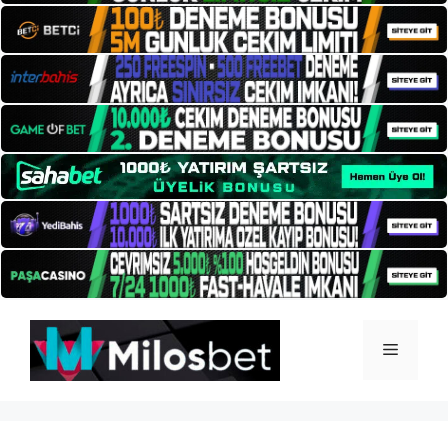
İçeriğe
atla
Menü