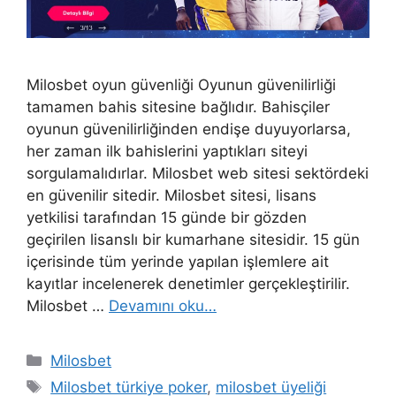
Milosbet oyun güvenliği Oyunun güvenilirliği
tamamen bahis sitesine bağlıdır. Bahisçiler
oyunun güvenilirliğinden endişe duyuyorlarsa,
her zaman ilk bahislerini yaptıkları siteyi
sorgulamalıdırlar. Milosbet web sitesi sektördeki
en güvenilir sitedir. Milosbet sitesi, lisans
yetkilisi tarafından 15 günde bir gözden
geçirilen lisanslı bir kumarhane sitesidir. 15 gün
içerisinde tüm yerinde yapılan işlemlere ait
kayıtlar incelenerek denetimler gerçekleştirilir.
Milosbet …
Devamını oku…
Kategoriler
Milosbet
Etiketler
Milosbet türkiye poker
,
milosbet üyeliği