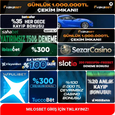
×
MILOSBET GİRİŞ İÇİN TIKLAYINIZ!