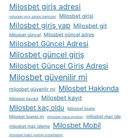
Milosbet giriş adresi
Milosbet girişi
milosbet giriş adresi bahisleri
Milosbet giriş yap
Milosbet git
Milosbet güncel adres
Milosbet güncel
Milosbet Güncel Adresi
Milosbet güncel giriş
Milosbet Güncel Giriş Adresi
Milosbet güvenilir mi
Milosbet Hakkında
milosbet güvenlir mi
Milosbet kayıt
Milosbet kaydol
Milosbet kaç oldu
Milosbet lisans
milosbet maç izle
Milosbet lisanslı mı
milosbet masa oyunları
Milosbet Mobil
milosbet maç izleme
milosbet mobil i̇şletim sistemlerini