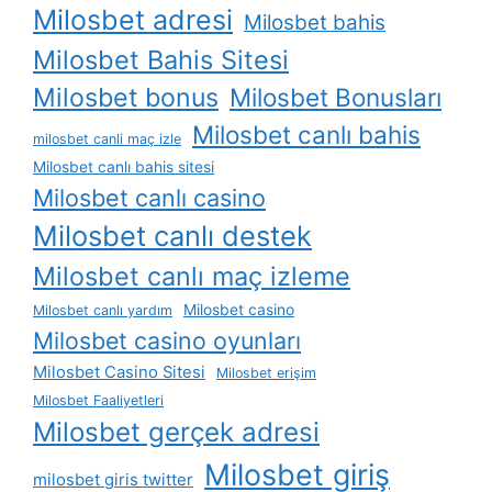
Milosbet adresi
Milosbet bahis
Milosbet Bahis Sitesi
Milosbet bonus
Milosbet Bonusları
Milosbet canlı bahis
milosbet canli maç izle
Milosbet canlı bahis sitesi
Milosbet canlı casino
Milosbet canlı destek
Milosbet canlı maç izleme
Milosbet casino
Milosbet canlı yardım
Milosbet casino oyunları
Milosbet Casino Sitesi
Milosbet erişim
Milosbet Faaliyetleri
Milosbet gerçek adresi
Milosbet giriş
milosbet giris twitter