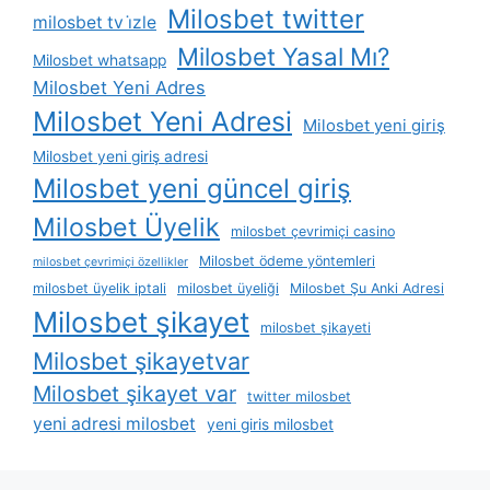
Milosbet twitter
milosbet tv i̇zle
Milosbet Yasal Mı?
Milosbet whatsapp
Milosbet Yeni Adres
Milosbet Yeni Adresi
Milosbet yeni giriş
Milosbet yeni giriş adresi
Milosbet yeni güncel giriş
Milosbet Üyelik
milosbet çevrimiçi casino
Milosbet ödeme yöntemleri
milosbet çevrimiçi özellikler
milosbet üyelik iptali
milosbet üyeliği
Milosbet Şu Anki Adresi
Milosbet şikayet
milosbet şikayeti
Milosbet şikayetvar
Milosbet şikayet var
twitter milosbet
yeni adresi milosbet
yeni giris milosbet