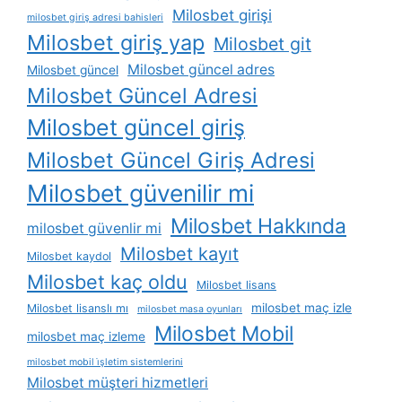
Milosbet girişi
milosbet giriş adresi bahisleri
Milosbet giriş yap
Milosbet git
Milosbet güncel adres
Milosbet güncel
Milosbet Güncel Adresi
Milosbet güncel giriş
Milosbet Güncel Giriş Adresi
Milosbet güvenilir mi
Milosbet Hakkında
milosbet güvenlir mi
Milosbet kayıt
Milosbet kaydol
Milosbet kaç oldu
Milosbet lisans
milosbet maç izle
Milosbet lisanslı mı
milosbet masa oyunları
Milosbet Mobil
milosbet maç izleme
milosbet mobil i̇şletim sistemlerini
Milosbet müşteri hizmetleri