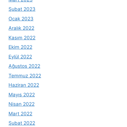
Şubat 2023
Ocak 2023
Aralık 2022
Kasım 2022
Ekim 2022
Eylül 2022
Ağustos 2022
Temmuz 2022
Haziran 2022
Mayıs 2022
Nisan 2022
Mart 2022
Şubat 2022