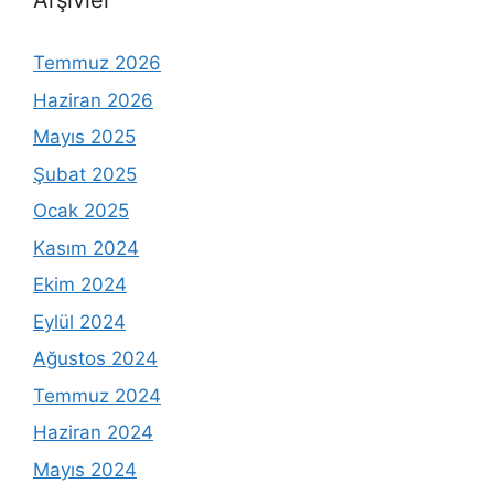
Arşivler
Temmuz 2026
Haziran 2026
Mayıs 2025
Şubat 2025
Ocak 2025
Kasım 2024
Ekim 2024
Eylül 2024
Ağustos 2024
Temmuz 2024
Haziran 2024
Mayıs 2024