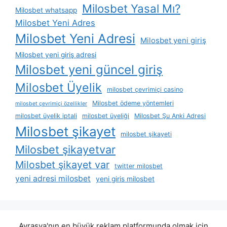
Milosbet Yasal Mı?
Milosbet whatsapp
Milosbet Yeni Adres
Milosbet Yeni Adresi
Milosbet yeni giriş
Milosbet yeni giriş adresi
Milosbet yeni güncel giriş
Milosbet Üyelik
milosbet çevrimiçi casino
Milosbet ödeme yöntemleri
milosbet çevrimiçi özellikler
milosbet üyelik iptali
milosbet üyeliği
Milosbet Şu Anki Adresi
Milosbet şikayet
milosbet şikayeti
Milosbet şikayetvar
Milosbet şikayet var
twitter milosbet
yeni adresi milosbet
yeni giris milosbet
Avrasya'nın en büyük reklam platformunda olmak için