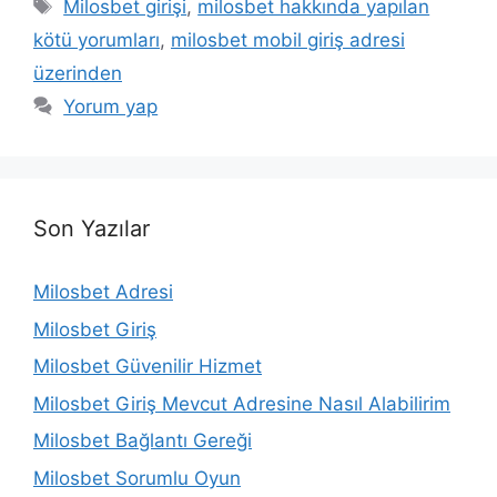
Etiketler
Milosbet girişi
,
milosbet hakkında yapılan
kötü yorumları
,
milosbet mobil giriş adresi
üzerinden
Yorum yap
Son Yazılar
Milosbet Adresi
Milosbet Giriş
Milosbet Güvenilir Hizmet
Milosbet Giriş Mevcut Adresine Nasıl Alabilirim
Milosbet Bağlantı Gereği
Milosbet Sorumlu Oyun