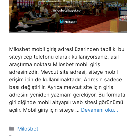
Milosbet mobil giriş adresi üzerinden tabii ki bu
siteyi cep telefonu olarak kullanıyorsanız, asıl
araştırma noktası Milosbet mobil giriş
adresinizdir. Mevcut site adresi, siteye mobil
erişim için de kullanılmaktadır. Adresin sadece
başı değiştirilir. Ayrıca mevcut site için giriş
adresini yeniden yazmam gerekiyor. Bu formata
girildiğinde mobil altyapılı web sitesi görünümü
açılır. Mobil giriş için siteye …
Devamını oku…
Kategoriler
Milosbet