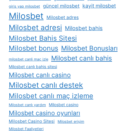
kayit milosbet
güncel milosbet
giris yap milosbet
Milosbet
Milosbet adres
Milosbet adresi
Milosbet bahis
Milosbet Bahis Sitesi
Milosbet bonus
Milosbet Bonusları
Milosbet canlı bahis
milosbet canli maç izle
Milosbet canlı bahis sitesi
Milosbet canlı casino
Milosbet canlı destek
Milosbet canlı maç izleme
Milosbet casino
Milosbet canlı yardım
Milosbet casino oyunları
Milosbet Casino Sitesi
Milosbet erişim
Milosbet Faaliyetleri