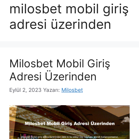
milosbet mobil giriş
adresi üzerinden
Milosbet Mobil Giriş
Adresi Üzerinden
Eylül 2, 2023
Yazarı:
Milosbet