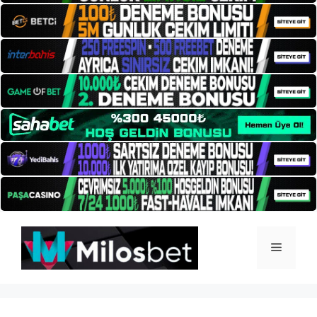
İçeriğe
atla
Menü