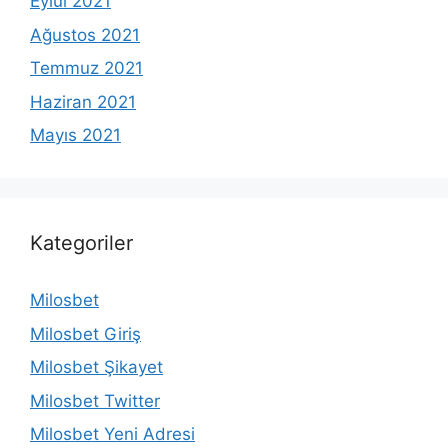
Eylül 2021
Ağustos 2021
Temmuz 2021
Haziran 2021
Mayıs 2021
Kategoriler
Milosbet
Milosbet Giriş
Milosbet Şikayet
Milosbet Twitter
Milosbet Yeni Adresi