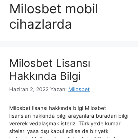
Milosbet mobil
cihazlarda
Milosbet Lisansı
Hakkında Bilgi
Haziran 2, 2022
Yazarı:
Milosbet
Milosbet lisansı hakkında bilgi Milosbet
lisansları hakkında bilgi arayanlara buradan bilgi
vererek vedalaşmak isteriz. Türkiye’de kumar
siteleri yasa dışı kabul edilse de bir yetki