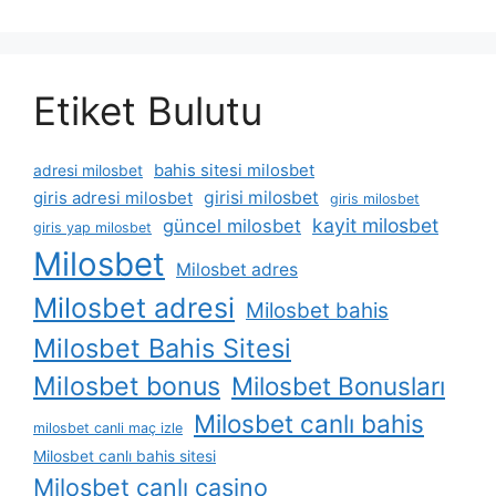
Etiket Bulutu
bahis sitesi milosbet
adresi milosbet
girisi milosbet
giris adresi milosbet
giris milosbet
kayit milosbet
güncel milosbet
giris yap milosbet
Milosbet
Milosbet adres
Milosbet adresi
Milosbet bahis
Milosbet Bahis Sitesi
Milosbet bonus
Milosbet Bonusları
Milosbet canlı bahis
milosbet canli maç izle
Milosbet canlı bahis sitesi
Milosbet canlı casino