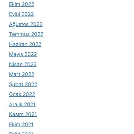
Ekim 2022
Eylül 2022
Ağustos 2022
Temmuz 2022
Haziran 2022
Mayıs 2022
Nisan 2022
Mart 2022
Şubat 2022
Ocak 2022
Aralık 2021
Kasım 2021
Ekim 2021