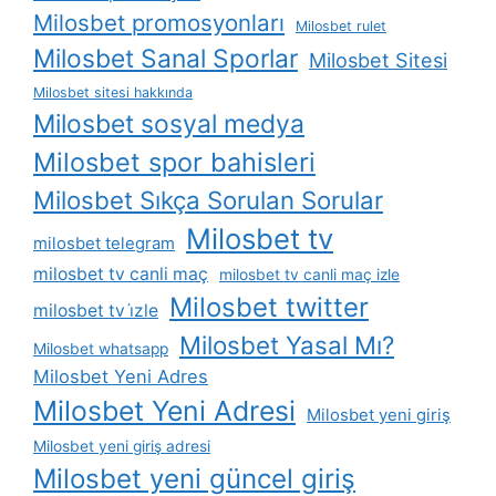
Milosbet promosyonları
Milosbet rulet
Milosbet Sanal Sporlar
Milosbet Sitesi
Milosbet sitesi hakkında
Milosbet sosyal medya
Milosbet spor bahisleri
Milosbet Sıkça Sorulan Sorular
Milosbet tv
milosbet telegram
milosbet tv canli maç
milosbet tv canli maç izle
Milosbet twitter
milosbet tv i̇zle
Milosbet Yasal Mı?
Milosbet whatsapp
Milosbet Yeni Adres
Milosbet Yeni Adresi
Milosbet yeni giriş
Milosbet yeni giriş adresi
Milosbet yeni güncel giriş