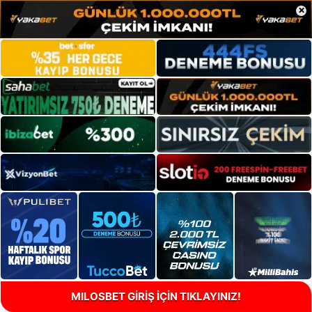
×
MILOSBET GİRİŞ İÇİN TIKLAYINIZ!