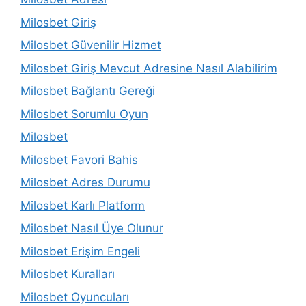
Milosbet Giriş
Milosbet Güvenilir Hizmet
Milosbet Giriş Mevcut Adresine Nasıl Alabilirim
Milosbet Bağlantı Gereği
Milosbet Sorumlu Oyun
Milosbet
Milosbet Favori Bahis
Milosbet Adres Durumu
Milosbet Karlı Platform
Milosbet Nasıl Üye Olunur
Milosbet Erişim Engeli
Milosbet Kuralları
Milosbet Oyuncuları