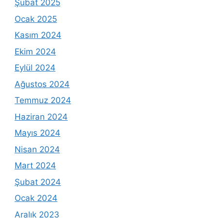
Şubat 2025
Ocak 2025
Kasım 2024
Ekim 2024
Eylül 2024
Ağustos 2024
Temmuz 2024
Haziran 2024
Mayıs 2024
Nisan 2024
Mart 2024
Şubat 2024
Ocak 2024
Aralık 2023