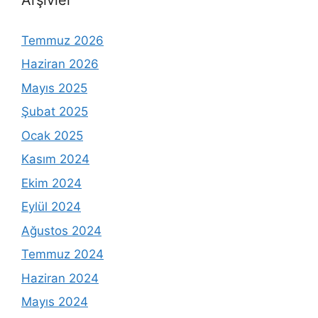
Temmuz 2026
Haziran 2026
Mayıs 2025
Şubat 2025
Ocak 2025
Kasım 2024
Ekim 2024
Eylül 2024
Ağustos 2024
Temmuz 2024
Haziran 2024
Mayıs 2024