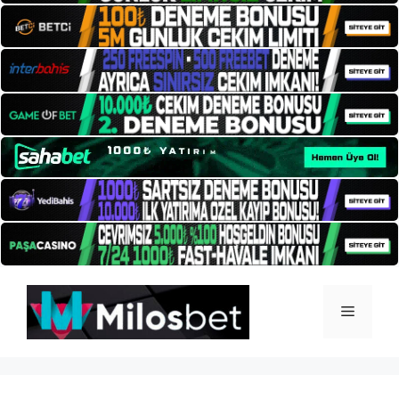
İçeriğe
atla
Menü