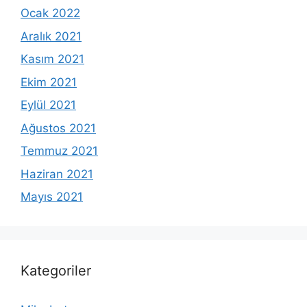
Ocak 2022
Aralık 2021
Kasım 2021
Ekim 2021
Eylül 2021
Ağustos 2021
Temmuz 2021
Haziran 2021
Mayıs 2021
Kategoriler