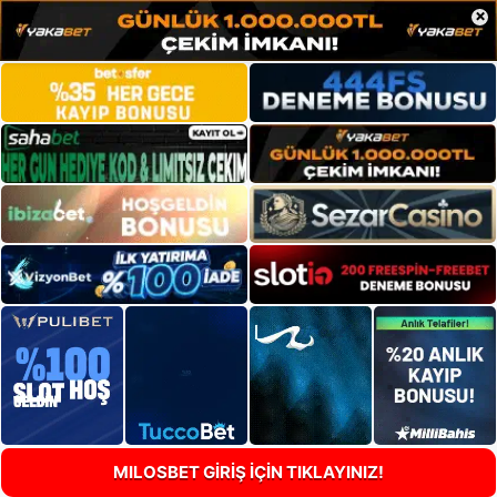
×
MILOSBET GİRİŞ İÇİN TIKLAYINIZ!