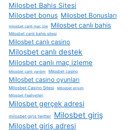
Milosbet Bahis Sitesi
Milosbet bonus
Milosbet Bonusları
Milosbet canlı bahis
milosbet canli maç izle
Milosbet canlı bahis sitesi
Milosbet canlı casino
Milosbet canlı destek
Milosbet canlı maç izleme
Milosbet casino
Milosbet canlı yardım
Milosbet casino oyunları
Milosbet Casino Sitesi
Milosbet erişim
Milosbet Faaliyetleri
Milosbet gerçek adresi
Milosbet giriş
milosbet giris twitter
Milosbet giriş adresi