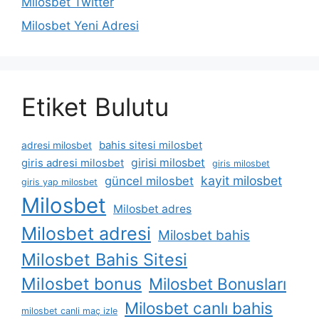
Milosbet Twitter
Milosbet Yeni Adresi
Etiket Bulutu
bahis sitesi milosbet
adresi milosbet
girisi milosbet
giris adresi milosbet
giris milosbet
kayit milosbet
güncel milosbet
giris yap milosbet
Milosbet
Milosbet adres
Milosbet adresi
Milosbet bahis
Milosbet Bahis Sitesi
Milosbet bonus
Milosbet Bonusları
Milosbet canlı bahis
milosbet canli maç izle