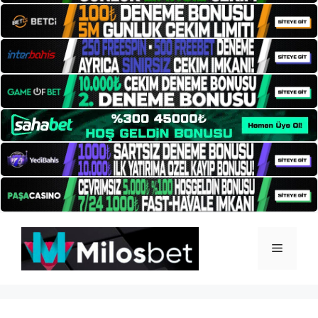
İçeriğe
atla
Menü