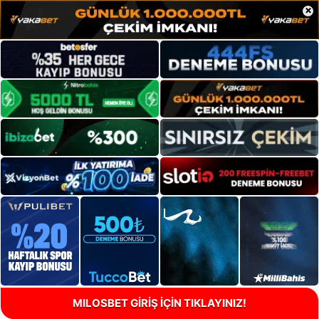
×
MILOSBET GİRİŞ İÇİN TIKLAYINIZ!