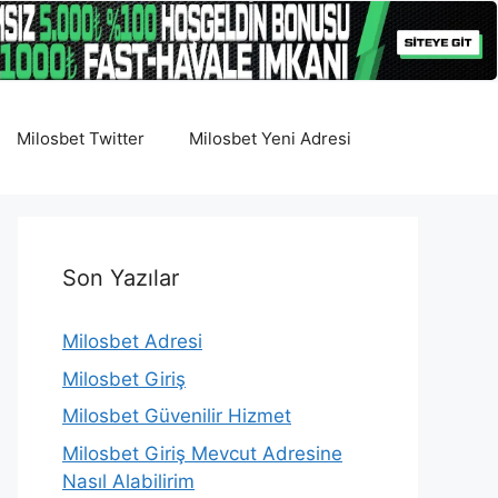
Milosbet Twitter
Milosbet Yeni Adresi
Son Yazılar
Milosbet Adresi
Milosbet Giriş
Milosbet Güvenilir Hizmet
Milosbet Giriş Mevcut Adresine
Nasıl Alabilirim