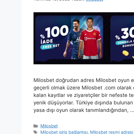
Milosbet doğrudan adres Milosbet oyun eğ
geçerli olmak üzere Milosbet .com olarak de
kalan kayıtlar ve ziyaretçiler bir nefeste
yenik düşüyorlar. Türkiye dışında bulunan 
yasa dışı oyun olarak tanımlandığından, 
Kategoriler
Milosbet
Etiketler
Milosbet giriş bağlantısı
,
Milosbet resmi adresi