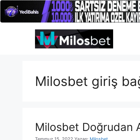
İçeriğe
atla
Milosbet giriş ba
Milosbet Doğrudan 
Temmuz 15, 2022
Yazarı:
Milosbet