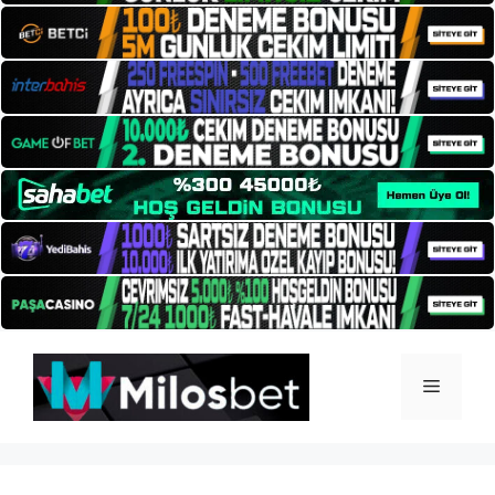
İçeriğe
atla
Menü