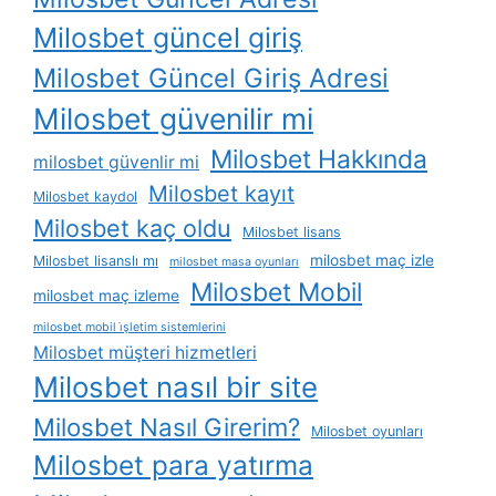
Milosbet güncel giriş
Milosbet Güncel Giriş Adresi
Milosbet güvenilir mi
Milosbet Hakkında
milosbet güvenlir mi
Milosbet kayıt
Milosbet kaydol
Milosbet kaç oldu
Milosbet lisans
milosbet maç izle
Milosbet lisanslı mı
milosbet masa oyunları
Milosbet Mobil
milosbet maç izleme
milosbet mobil i̇şletim sistemlerini
Milosbet müşteri hizmetleri
Milosbet nasıl bir site
Milosbet Nasıl Girerim?
Milosbet oyunları
Milosbet para yatırma