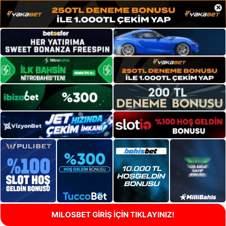
×
MILOSBET GİRİŞ İÇİN TIKLAYINIZ!