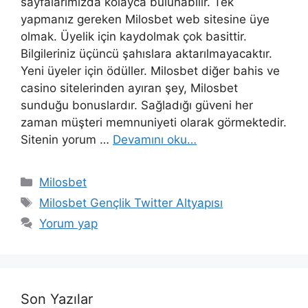
sayfalarımızda kolayca bulunabilir. Tek
yapmanız gereken Milosbet web sitesine üye
olmak. Üyelik için kaydolmak çok basittir.
Bilgileriniz üçüncü şahıslara aktarılmayacaktır.
Yeni üyeler için ödüller. Milosbet diğer bahis ve
casino sitelerinden ayıran şey, Milosbet
sunduğu bonuslardır. Sağladığı güveni her
zaman müşteri memnuniyeti olarak görmektedir.
Sitenin yorum …
Devamını oku…
Kategoriler
Milosbet
Etiketler
Milosbet Gençlik Twitter Altyapısı
Yorum yap
Son Yazılar