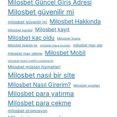
Milosbet Güncel Giriş Adresi
Milosbet güvenilir mi
Milosbet Hakkında
milosbet güvenlir mi
Milosbet kayıt
Milosbet kaydol
Milosbet kaç oldu
Milosbet lisans
milosbet maç izle
Milosbet lisanslı mı
milosbet masa oyunları
Milosbet Mobil
milosbet maç izleme
milosbet mobil i̇şletim sistemlerini
Milosbet müşteri hizmetleri
Milosbet nasıl bir site
Milosbet Nasıl Girerim?
Milosbet oyunları
Milosbet para yatırma
Milosbet para çekme
milosbet promosyon