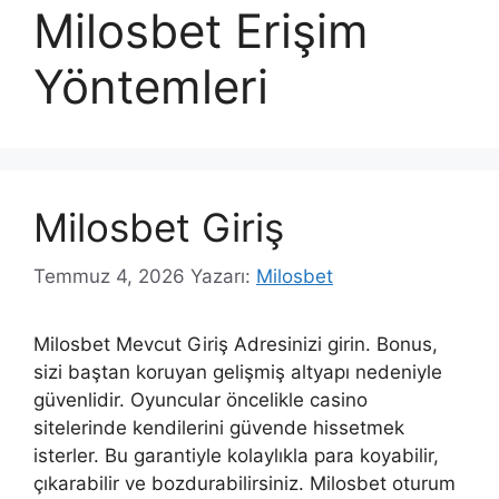
Milosbet Erişim
Yöntemleri
Milosbet Giriş
Temmuz 4, 2026
Yazarı:
Milosbet
Milosbet Mevcut Giriş Adresinizi girin. Bonus,
sizi baştan koruyan gelişmiş altyapı nedeniyle
güvenlidir. Oyuncular öncelikle casino
sitelerinde kendilerini güvende hissetmek
isterler. Bu garantiyle kolaylıkla para koyabilir,
çıkarabilir ve bozdurabilirsiniz. Milosbet oturum