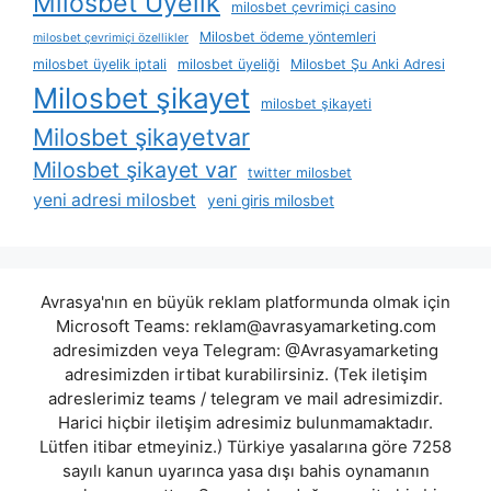
Milosbet Üyelik
milosbet çevrimiçi casino
Milosbet ödeme yöntemleri
milosbet çevrimiçi özellikler
milosbet üyelik iptali
milosbet üyeliği
Milosbet Şu Anki Adresi
Milosbet şikayet
milosbet şikayeti
Milosbet şikayetvar
Milosbet şikayet var
twitter milosbet
yeni adresi milosbet
yeni giris milosbet
Avrasya'nın en büyük reklam platformunda olmak için
Microsoft Teams:
reklam@avrasyamarketing.com
adresimizden veya Telegram: @Avrasyamarketing
adresimizden irtibat kurabilirsiniz. (Tek iletişim
adreslerimiz teams / telegram ve mail adresimizdir.
Harici hiçbir iletişim adresimiz bulunmamaktadır.
Lütfen itibar etmeyiniz.) Türkiye yasalarına göre 7258
sayılı kanun uyarınca yasa dışı bahis oynamanın