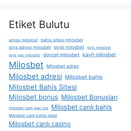
Etiket Bulutu
bahis sitesi milosbet
adresi milosbet
girisi milosbet
giris adresi milosbet
giris milosbet
kayit milosbet
güncel milosbet
giris yap milosbet
Milosbet
Milosbet adres
Milosbet adresi
Milosbet bahis
Milosbet Bahis Sitesi
Milosbet bonus
Milosbet Bonusları
Milosbet canlı bahis
milosbet canli maç izle
Milosbet canlı bahis sitesi
Milosbet canlı casino