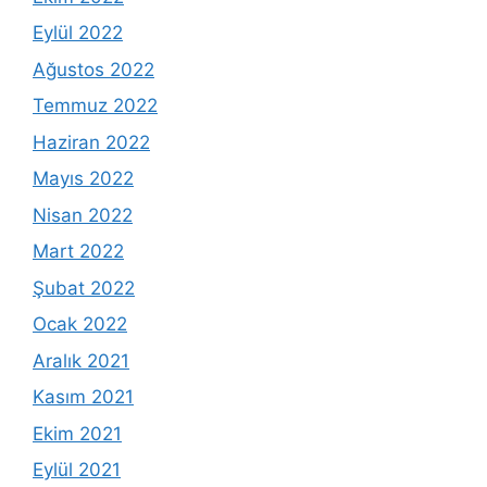
Eylül 2022
Ağustos 2022
Temmuz 2022
Haziran 2022
Mayıs 2022
Nisan 2022
Mart 2022
Şubat 2022
Ocak 2022
Aralık 2021
Kasım 2021
Ekim 2021
Eylül 2021