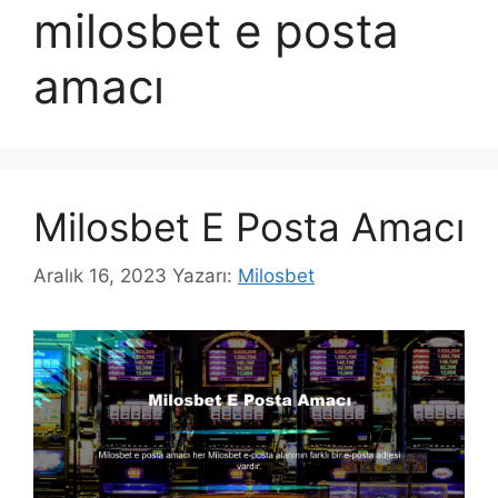
milosbet e posta
amacı
Milosbet E Posta Amacı
Aralık 16, 2023
Yazarı:
Milosbet