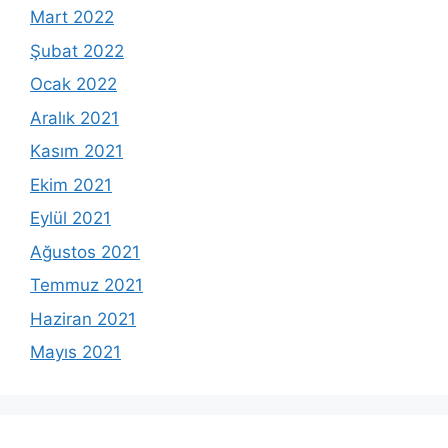
Mart 2022
Şubat 2022
Ocak 2022
Aralık 2021
Kasım 2021
Ekim 2021
Eylül 2021
Ağustos 2021
Temmuz 2021
Haziran 2021
Mayıs 2021