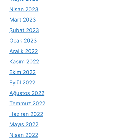
Nisan 2023
Mart 2023
Şubat 2023
Ocak 2023
Aralık 2022
Kasım 2022
Ekim 2022
Eylül 2022
Ağustos 2022
Temmuz 2022
Haziran 2022
Mayıs 2022
Nisan 2022