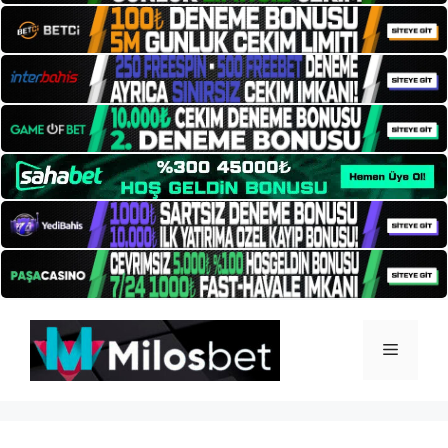
İçeriğe
atla
Menü