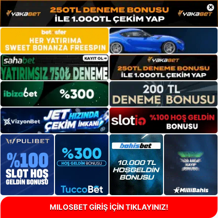
×
MILOSBET GİRİŞ İÇİN TIKLAYINIZ!