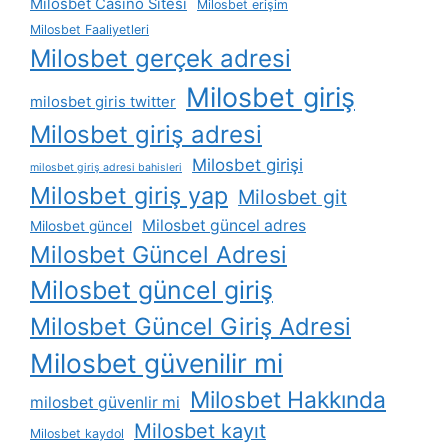
Milosbet Casino Sitesi
Milosbet erişim
Milosbet Faaliyetleri
Milosbet gerçek adresi
Milosbet giriş
milosbet giris twitter
Milosbet giriş adresi
Milosbet girişi
milosbet giriş adresi bahisleri
Milosbet giriş yap
Milosbet git
Milosbet güncel adres
Milosbet güncel
Milosbet Güncel Adresi
Milosbet güncel giriş
Milosbet Güncel Giriş Adresi
Milosbet güvenilir mi
Milosbet Hakkında
milosbet güvenlir mi
Milosbet kayıt
Milosbet kaydol