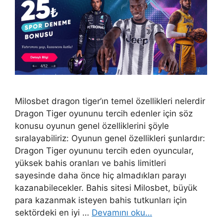
Milosbet dragon tiger’ın temel özellikleri nelerdir
Dragon Tiger oyununu tercih edenler için söz
konusu oyunun genel özelliklerini şöyle
sıralayabiliriz: Oyunun genel özellikleri şunlardır:
Dragon Tiger oyununu tercih eden oyuncular,
yüksek bahis oranları ve bahis limitleri
sayesinde daha önce hiç almadıkları parayı
kazanabilecekler. Bahis sitesi Milosbet, büyük
para kazanmak isteyen bahis tutkunları için
sektördeki en iyi …
Devamını oku…