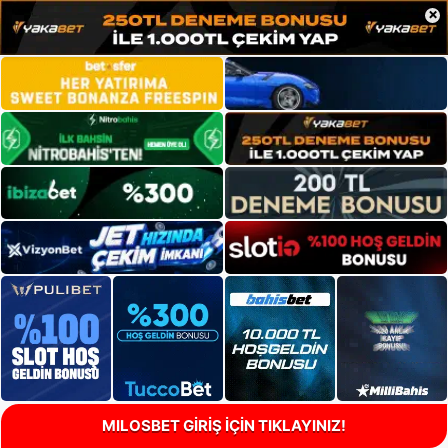
×
MILOSBET GİRİŞ İÇİN TIKLAYINIZ!