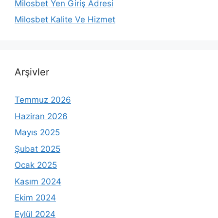
Milosbet Yen Giriş Adresi
Milosbet Kalite Ve Hizmet
Arşivler
Temmuz 2026
Haziran 2026
Mayıs 2025
Şubat 2025
Ocak 2025
Kasım 2024
Ekim 2024
Eylül 2024