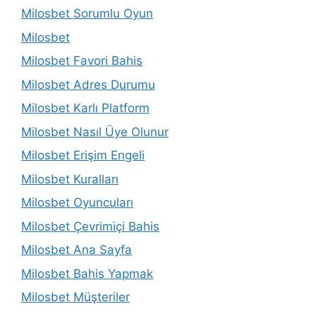
Milosbet Sorumlu Oyun
Milosbet
Milosbet Favori Bahis
Milosbet Adres Durumu
Milosbet Karlı Platform
Milosbet Nasıl Üye Olunur
Milosbet Erişim Engeli
Milosbet Kuralları
Milosbet Oyuncuları
Milosbet Çevrimiçi Bahis
Milosbet Ana Sayfa
Milosbet Bahis Yapmak
Milosbet Müşteriler