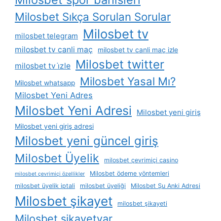
Milosbet Sıkça Sorulan Sorular
Milosbet tv
milosbet telegram
milosbet tv canli maç
milosbet tv canli maç izle
Milosbet twitter
milosbet tv i̇zle
Milosbet Yasal Mı?
Milosbet whatsapp
Milosbet Yeni Adres
Milosbet Yeni Adresi
Milosbet yeni giriş
Milosbet yeni giriş adresi
Milosbet yeni güncel giriş
Milosbet Üyelik
milosbet çevrimiçi casino
Milosbet ödeme yöntemleri
milosbet çevrimiçi özellikler
milosbet üyelik iptali
milosbet üyeliği
Milosbet Şu Anki Adresi
Milosbet şikayet
milosbet şikayeti
Milosbet şikayetvar