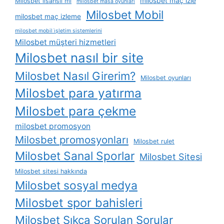
milosbet maç izle
Milosbet lisanslı mı
milosbet masa oyunları
Milosbet Mobil
milosbet maç izleme
milosbet mobil i̇şletim sistemlerini
Milosbet müşteri hizmetleri
Milosbet nasıl bir site
Milosbet Nasıl Girerim?
Milosbet oyunları
Milosbet para yatırma
Milosbet para çekme
milosbet promosyon
Milosbet promosyonları
Milosbet rulet
Milosbet Sanal Sporlar
Milosbet Sitesi
Milosbet sitesi hakkında
Milosbet sosyal medya
Milosbet spor bahisleri
Milosbet Sıkça Sorulan Sorular