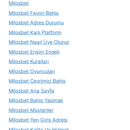
Milosbet
Milosbet Favori Bahis
Milosbet Adres Durumu
Milosbet Karlı Platform
Milosbet Nasıl Üye Olunur
Milosbet Erişim Engeli
Milosbet Kuralları
Milosbet Oyuncuları
Milosbet Çevrimiçi Bahis
Milosbet Ana Sayfa
Milosbet Bahis Yapmak
Milosbet Müşteriler
Milosbet Yen Giriş Adresi
Milosbet Kalite Ve Hizmet