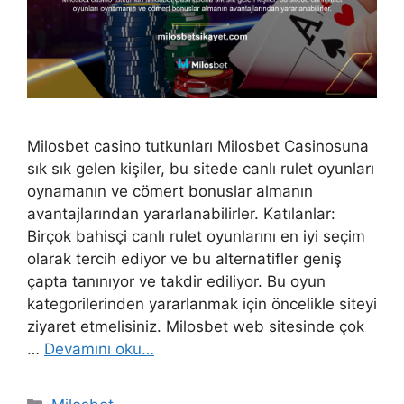
Milosbet casino tutkunları Milosbet Casinosuna
sık sık gelen kişiler, bu sitede canlı rulet oyunları
oynamanın ve cömert bonuslar almanın
avantajlarından yararlanabilirler. Katılanlar:
Birçok bahisçi canlı rulet oyunlarını en iyi seçim
olarak tercih ediyor ve bu alternatifler geniş
çapta tanınıyor ve takdir ediliyor. Bu oyun
kategorilerinden yararlanmak için öncelikle siteyi
ziyaret etmelisiniz. Milosbet web sitesinde çok
…
Devamını oku…
Kategoriler