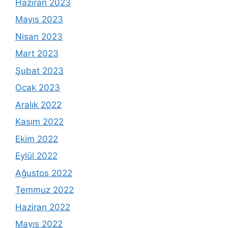
Haziran 2023
Mayıs 2023
Nisan 2023
Mart 2023
Şubat 2023
Ocak 2023
Aralık 2022
Kasım 2022
Ekim 2022
Eylül 2022
Ağustos 2022
Temmuz 2022
Haziran 2022
Mayıs 2022