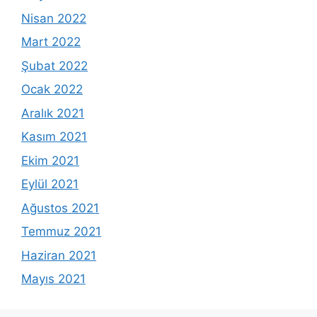
Nisan 2022
Mart 2022
Şubat 2022
Ocak 2022
Aralık 2021
Kasım 2021
Ekim 2021
Eylül 2021
Ağustos 2021
Temmuz 2021
Haziran 2021
Mayıs 2021