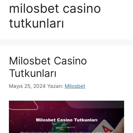
milosbet casino
tutkunları
Milosbet Casino
Tutkunları
Mayıs 25, 2024
Yazarı:
Milosbet