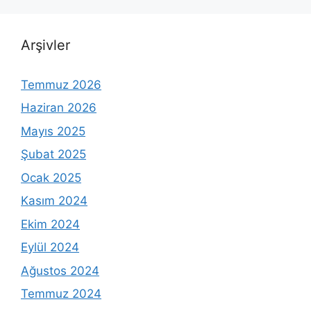
Arşivler
Temmuz 2026
Haziran 2026
Mayıs 2025
Şubat 2025
Ocak 2025
Kasım 2024
Ekim 2024
Eylül 2024
Ağustos 2024
Temmuz 2024