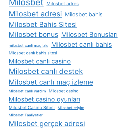
Milosbet
Milosbet adres
Milosbet adresi
Milosbet bahis
Milosbet Bahis Sitesi
Milosbet bonus
Milosbet Bonusları
Milosbet canlı bahis
milosbet canli maç izle
Milosbet canlı bahis sitesi
Milosbet canlı casino
Milosbet canlı destek
Milosbet canlı maç izleme
Milosbet casino
Milosbet canlı yardım
Milosbet casino oyunları
Milosbet Casino Sitesi
Milosbet erişim
Milosbet Faaliyetleri
Milosbet gerçek adresi