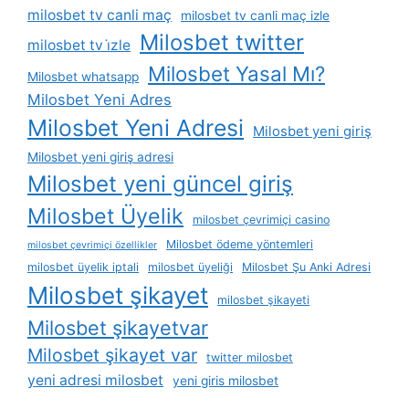
milosbet tv canli maç
milosbet tv canli maç izle
Milosbet twitter
milosbet tv i̇zle
Milosbet Yasal Mı?
Milosbet whatsapp
Milosbet Yeni Adres
Milosbet Yeni Adresi
Milosbet yeni giriş
Milosbet yeni giriş adresi
Milosbet yeni güncel giriş
Milosbet Üyelik
milosbet çevrimiçi casino
Milosbet ödeme yöntemleri
milosbet çevrimiçi özellikler
milosbet üyelik iptali
milosbet üyeliği
Milosbet Şu Anki Adresi
Milosbet şikayet
milosbet şikayeti
Milosbet şikayetvar
Milosbet şikayet var
twitter milosbet
yeni adresi milosbet
yeni giris milosbet