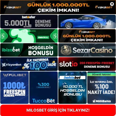
×
MILOSBET GİRİŞ İÇİN TIKLAYINIZ!