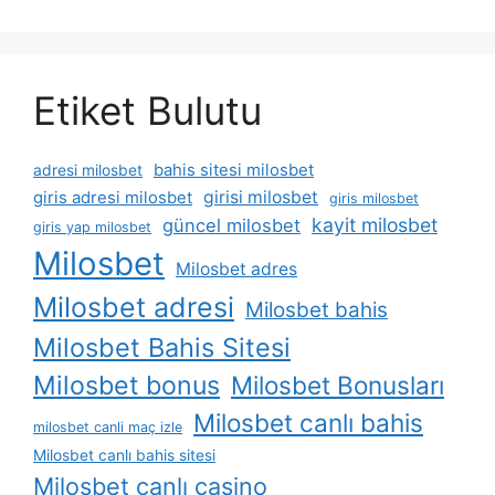
Etiket Bulutu
bahis sitesi milosbet
adresi milosbet
girisi milosbet
giris adresi milosbet
giris milosbet
kayit milosbet
güncel milosbet
giris yap milosbet
Milosbet
Milosbet adres
Milosbet adresi
Milosbet bahis
Milosbet Bahis Sitesi
Milosbet bonus
Milosbet Bonusları
Milosbet canlı bahis
milosbet canli maç izle
Milosbet canlı bahis sitesi
Milosbet canlı casino