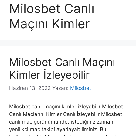
Milosbet Canlı
Maçını Kimler
Milosbet Canlı Maçını
Kimler İzleyebilir
Haziran 13, 2022
Yazarı:
Milosbet
Milosbet canlı maçını kimler izleyebilir Milosbet
Canlı Maçlarını Kimler Canlı İzleyebilir Milosbet
canlı maç görünümünde, istediğiniz zaman
yenilikçi maç takibi ayarlayabilirsiniz. Bu