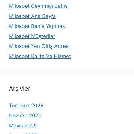
Milosbet Çevrimiçi Bahis
Milosbet Ana Sayfa
Milosbet Bahis Yapmak
Milosbet Müşteriler
Milosbet Yen Giriş Adresi
Milosbet Kalite Ve Hizmet
Arşivler
Temmuz 2026
Haziran 2026
Mayıs 2025