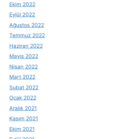
Ekim 2022
Eylül 2022
Ağustos 2022
Temmuz 2022
Haziran 2022
Mayıs 2022
Nisan 2022
Mart 2022
Şubat 2022
Ocak 2022
Aralık 2021
Kasım 2021
Ekim 2021