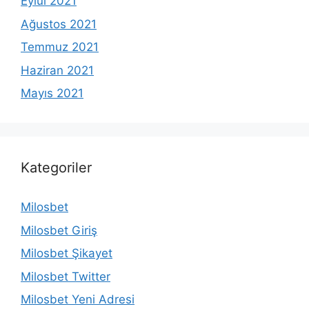
Eylül 2021
Ağustos 2021
Temmuz 2021
Haziran 2021
Mayıs 2021
Kategoriler
Milosbet
Milosbet Giriş
Milosbet Şikayet
Milosbet Twitter
Milosbet Yeni Adresi