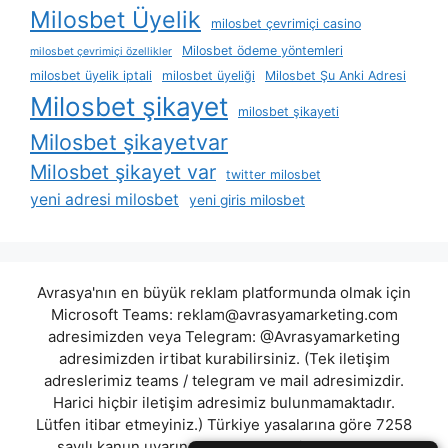
Milosbet Üyelik
milosbet çevrimiçi casino
Milosbet ödeme yöntemleri
milosbet çevrimiçi özellikler
milosbet üyelik iptali
milosbet üyeliği
Milosbet Şu Anki Adresi
Milosbet şikayet
milosbet şikayeti
Milosbet şikayetvar
Milosbet şikayet var
twitter milosbet
yeni adresi milosbet
yeni giris milosbet
Avrasya'nın en büyük reklam platformunda olmak için
Microsoft Teams:
reklam@avrasyamarketing.com
adresimizden veya Telegram: @Avrasyamarketing
adresimizden irtibat kurabilirsiniz. (Tek iletişim
adreslerimiz teams / telegram ve mail adresimizdir.
Harici hiçbir iletişim adresimiz bulunmamaktadır.
Lütfen itibar etmeyiniz.) Türkiye yasalarına göre 7258
sayılı kanun uyarınca yasa dışı bahis oynamanın