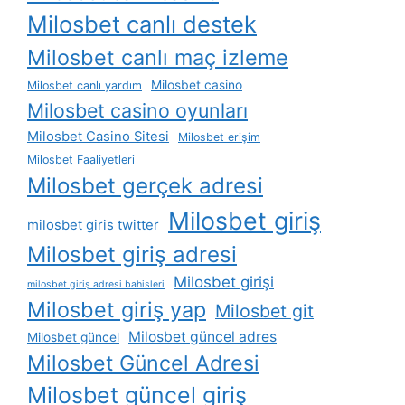
Milosbet canlı destek
Milosbet canlı maç izleme
Milosbet casino
Milosbet canlı yardım
Milosbet casino oyunları
Milosbet Casino Sitesi
Milosbet erişim
Milosbet Faaliyetleri
Milosbet gerçek adresi
Milosbet giriş
milosbet giris twitter
Milosbet giriş adresi
Milosbet girişi
milosbet giriş adresi bahisleri
Milosbet giriş yap
Milosbet git
Milosbet güncel adres
Milosbet güncel
Milosbet Güncel Adresi
Milosbet güncel giriş