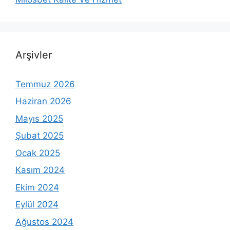
Arşivler
Temmuz 2026
Haziran 2026
Mayıs 2025
Şubat 2025
Ocak 2025
Kasım 2024
Ekim 2024
Eylül 2024
Ağustos 2024