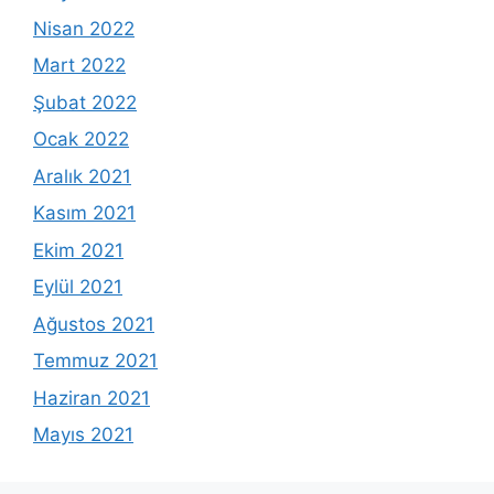
Nisan 2022
Mart 2022
Şubat 2022
Ocak 2022
Aralık 2021
Kasım 2021
Ekim 2021
Eylül 2021
Ağustos 2021
Temmuz 2021
Haziran 2021
Mayıs 2021