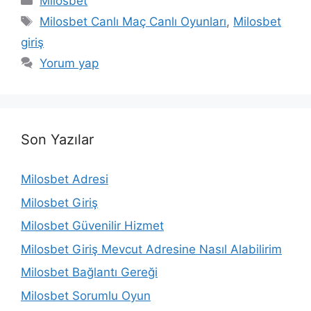
Milosbet
Etiketler
Milosbet Canlı Maç Canlı Oyunları
,
Milosbet
giriş
Yorum yap
Son Yazılar
Milosbet Adresi
Milosbet Giriş
Milosbet Güvenilir Hizmet
Milosbet Giriş Mevcut Adresine Nasıl Alabilirim
Milosbet Bağlantı Gereği
Milosbet Sorumlu Oyun