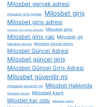
Milosbet gerçek adresi
Milosbet giriş
milosbet giris twitter
Milosbet giriş adresi
Milosbet girişi
milosbet giriş adresi bahisleri
Milosbet giriş yap
Milosbet git
Milosbet güncel adres
Milosbet güncel
Milosbet Güncel Adresi
Milosbet güncel giriş
Milosbet Güncel Giriş Adresi
Milosbet güvenilir mi
Milosbet Hakkında
milosbet güvenlir mi
Milosbet kayıt
Milosbet kaydol
Milosbet kaç oldu
Milosbet lisans