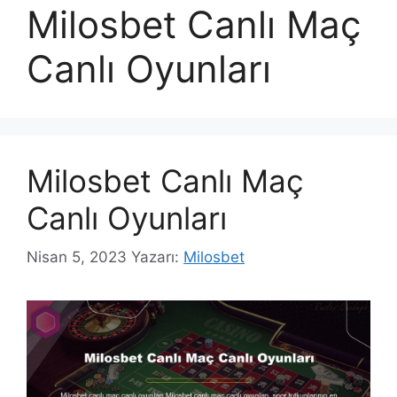
Milosbet Canlı Maç
Canlı Oyunları
Milosbet Canlı Maç
Canlı Oyunları
Nisan 5, 2023
Yazarı:
Milosbet