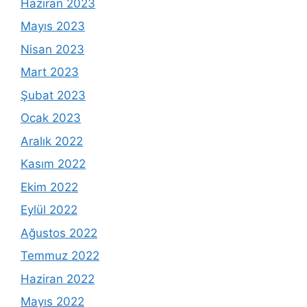
Haziran 2023
Mayıs 2023
Nisan 2023
Mart 2023
Şubat 2023
Ocak 2023
Aralık 2022
Kasım 2022
Ekim 2022
Eylül 2022
Ağustos 2022
Temmuz 2022
Haziran 2022
Mayıs 2022