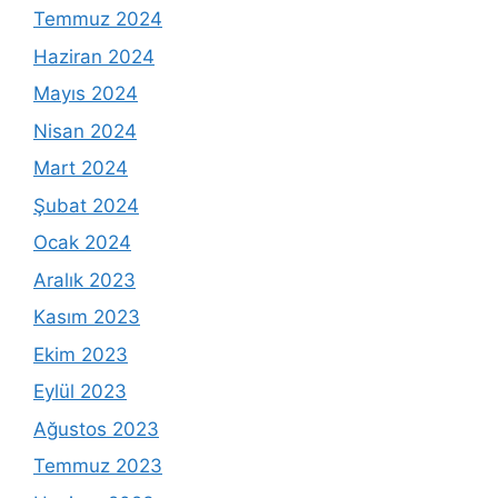
Temmuz 2024
Haziran 2024
Mayıs 2024
Nisan 2024
Mart 2024
Şubat 2024
Ocak 2024
Aralık 2023
Kasım 2023
Ekim 2023
Eylül 2023
Ağustos 2023
Temmuz 2023