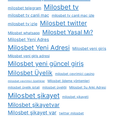
Milosbet tv
milosbet telegram
milosbet tv canli maç
milosbet tv canli maç izle
Milosbet twitter
milosbet tv i̇zle
Milosbet Yasal Mı?
Milosbet whatsapp
Milosbet Yeni Adres
Milosbet Yeni Adresi
Milosbet yeni giriş
Milosbet yeni giriş adresi
Milosbet yeni güncel giriş
Milosbet Üyelik
milosbet çevrimiçi casino
Milosbet ödeme yöntemleri
milosbet çevrimiçi özellikler
milosbet üyelik iptali
milosbet üyeliği
Milosbet Şu Anki Adresi
Milosbet şikayet
milosbet şikayeti
Milosbet şikayetvar
Milosbet şikayet var
twitter milosbet