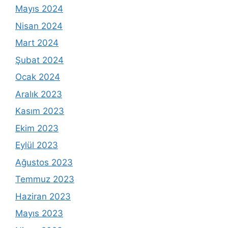
Mayıs 2024
Nisan 2024
Mart 2024
Şubat 2024
Ocak 2024
Aralık 2023
Kasım 2023
Ekim 2023
Eylül 2023
Ağustos 2023
Temmuz 2023
Haziran 2023
Mayıs 2023