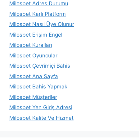
Milosbet Adres Durumu
Milosbet Karlı Platform
Milosbet Nasıl Üye Olunur
Milosbet Erişim Engeli
Milosbet Kuralları
Milosbet Oyuncuları
Milosbet Çevrimiçi Bahis
Milosbet Ana Sayfa
Milosbet Bahis Yapmak
Milosbet Müşteriler
Milosbet Yen Giriş Adresi
Milosbet Kalite Ve Hizmet