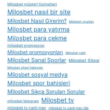
Milosbet müşteri hizmetleri
Milosbet nasıl bir site
Milosbet Nasıl Girerim?
Milosbet oyunları
Milosbet para yatırma
Milosbet para çekme
milosbet promosyon
Milosbet promosyonları
Milosbet rulet
Milosbet Sanal Sporlar
Milosbet Sitesi
Milosbet sitesi hakkında
Milosbet sosyal medya
Milosbet spor bahisleri
Milosbet Sıkça Sorulan Sorular
Milosbet tv
milosbet telegram
milosbet tv canli maç
milosbet tv canli maç izle