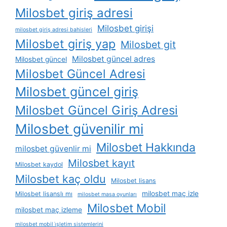
Milosbet giriş adresi
Milosbet girişi
milosbet giriş adresi bahisleri
Milosbet giriş yap
Milosbet git
Milosbet güncel adres
Milosbet güncel
Milosbet Güncel Adresi
Milosbet güncel giriş
Milosbet Güncel Giriş Adresi
Milosbet güvenilir mi
Milosbet Hakkında
milosbet güvenlir mi
Milosbet kayıt
Milosbet kaydol
Milosbet kaç oldu
Milosbet lisans
milosbet maç izle
Milosbet lisanslı mı
milosbet masa oyunları
Milosbet Mobil
milosbet maç izleme
milosbet mobil i̇şletim sistemlerini