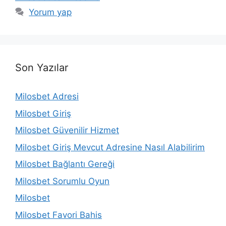
Yorum yap
Son Yazılar
Milosbet Adresi
Milosbet Giriş
Milosbet Güvenilir Hizmet
Milosbet Giriş Mevcut Adresine Nasıl Alabilirim
Milosbet Bağlantı Gereği
Milosbet Sorumlu Oyun
Milosbet
Milosbet Favori Bahis