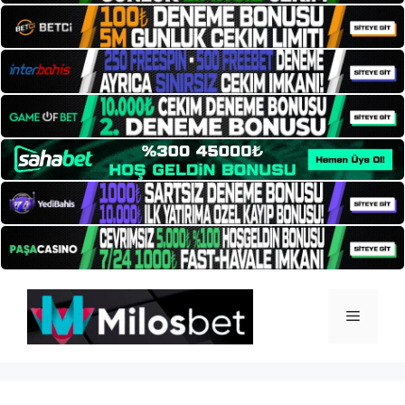
İçeriğe
atla
Menü