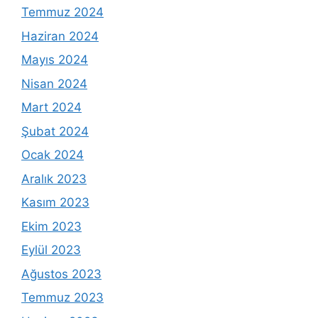
Temmuz 2024
Haziran 2024
Mayıs 2024
Nisan 2024
Mart 2024
Şubat 2024
Ocak 2024
Aralık 2023
Kasım 2023
Ekim 2023
Eylül 2023
Ağustos 2023
Temmuz 2023