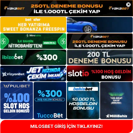
×
MILOSBET GİRİŞ İÇİN TIKLAYINIZ!