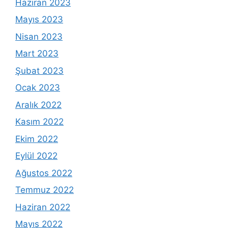
Haziran 2023
Mayıs 2023
Nisan 2023
Mart 2023
Şubat 2023
Ocak 2023
Aralık 2022
Kasım 2022
Ekim 2022
Eylül 2022
Ağustos 2022
Temmuz 2022
Haziran 2022
Mayıs 2022