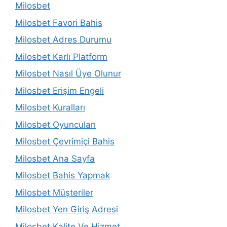
Milosbet
Milosbet Favori Bahis
Milosbet Adres Durumu
Milosbet Karlı Platform
Milosbet Nasıl Üye Olunur
Milosbet Erişim Engeli
Milosbet Kuralları
Milosbet Oyuncuları
Milosbet Çevrimiçi Bahis
Milosbet Ana Sayfa
Milosbet Bahis Yapmak
Milosbet Müşteriler
Milosbet Yen Giriş Adresi
Milosbet Kalite Ve Hizmet