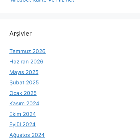
Arşivler
Temmuz 2026
Haziran 2026
Mayıs 2025
Şubat 2025
Ocak 2025
Kasım 2024
Ekim 2024
Eylül 2024
Ağustos 2024