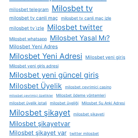
Milosbet tv
milosbet telegram
milosbet tv canli maç
milosbet tv canli maç izle
Milosbet twitter
milosbet tv i̇zle
Milosbet Yasal Mı?
Milosbet whatsapp
Milosbet Yeni Adres
Milosbet Yeni Adresi
Milosbet yeni giriş
Milosbet yeni giriş adresi
Milosbet yeni güncel giriş
Milosbet Üyelik
milosbet çevrimiçi casino
Milosbet ödeme yöntemleri
milosbet çevrimiçi özellikler
milosbet üyelik iptali
milosbet üyeliği
Milosbet Şu Anki Adresi
Milosbet şikayet
milosbet şikayeti
Milosbet şikayetvar
Milosbet şikayet var
twitter milosbet