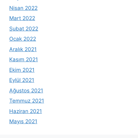
Nisan 2022
Mart 2022
Şubat 2022
Ocak 2022
Aralık 2021
Kasım 2021
Ekim 2021
Eylül 2021
Ağustos 2021
Temmuz 2021
Haziran 2021
Mayıs 2021