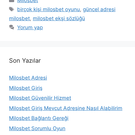
Milosbet
Etiketler
birçok kişi milosbet oyunu
,
güncel adresi
milosbet
,
milosbet ekşi sözlüğü
Yorum yap
Son Yazılar
Milosbet Adresi
Milosbet Giriş
Milosbet Güvenilir Hizmet
Milosbet Giriş Mevcut Adresine Nasıl Alabilirim
Milosbet Bağlantı Gereği
Milosbet Sorumlu Oyun