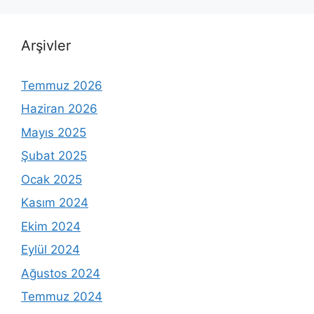
Arşivler
Temmuz 2026
Haziran 2026
Mayıs 2025
Şubat 2025
Ocak 2025
Kasım 2024
Ekim 2024
Eylül 2024
Ağustos 2024
Temmuz 2024