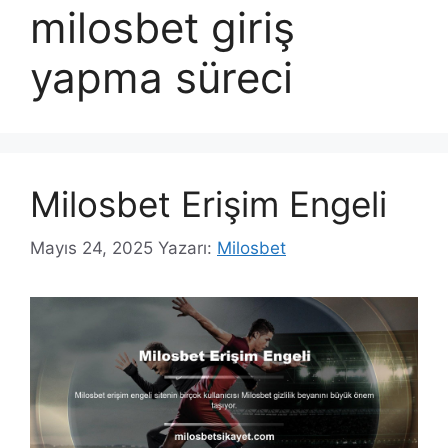
milosbet giriş
yapma süreci
Milosbet Erişim Engeli
Mayıs 24, 2025
Yazarı:
Milosbet