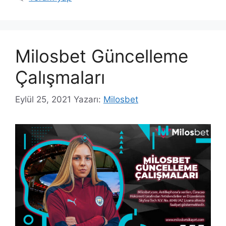
Milosbet Güncelleme
Çalışmaları
Eylül 25, 2021
Yazarı:
Milosbet