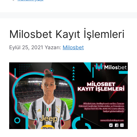
Milosbet Kayıt İşlemleri
Eylül 25, 2021
Yazarı:
Milosbet