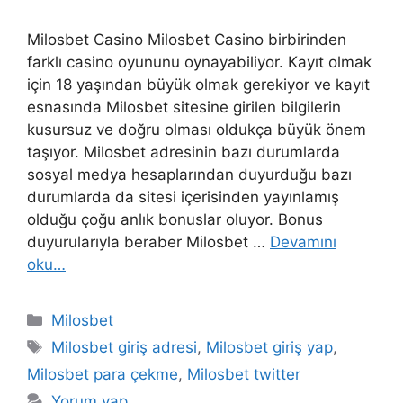
Milosbet Casino Milosbet Casino birbirinden
farklı casino oyununu oynayabiliyor. Kayıt olmak
için 18 yaşından büyük olmak gerekiyor ve kayıt
esnasında Milosbet sitesine girilen bilgilerin
kusursuz ve doğru olması oldukça büyük önem
taşıyor. Milosbet adresinin bazı durumlarda
sosyal medya hesaplarından duyurduğu bazı
durumlarda da sitesi içerisinden yayınlamış
olduğu çoğu anlık bonuslar oluyor. Bonus
duyurularıyla beraber Milosbet …
Devamını
oku…
Kategoriler
Milosbet
Etiketler
Milosbet giriş adresi
,
Milosbet giriş yap
,
Milosbet para çekme
,
Milosbet twitter
Yorum yap