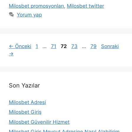
Milosbet promosyonları
,
Milosbet twitter
Yorum yap
Sayfa
Sayfa
Sayfa
Sayfa
Sayfa
←
Önceki
1
…
71
72
73
…
79
Sonraki
→
Son Yazılar
Milosbet Adresi
Milosbet Giriş
Milosbet Güvenilir Hizmet
Milosbet Giriş Mevcut Adresine Nasıl Alabilirim