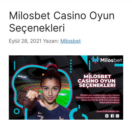
Milosbet Casino Oyun
Seçenekleri
Eylül 28, 2021
Yazarı:
Milosbet