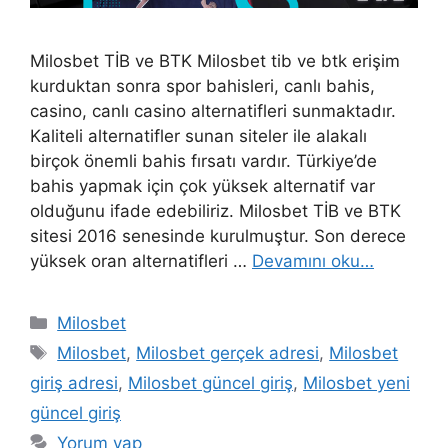
Milosbet TİB ve BTK Milosbet tib ve btk erişim
kurduktan sonra spor bahisleri, canlı bahis,
casino, canlı casino alternatifleri sunmaktadır.
Kaliteli alternatifler sunan siteler ile alakalı
birçok önemli bahis fırsatı vardır. Türkiye’de
bahis yapmak için çok yüksek alternatif var
olduğunu ifade edebiliriz. Milosbet TİB ve BTK
sitesi 2016 senesinde kurulmuştur. Son derece
yüksek oran alternatifleri …
Devamını oku…
Kategoriler
Milosbet
Etiketler
Milosbet
,
Milosbet gerçek adresi
,
Milosbet
giriş adresi
,
Milosbet güncel giriş
,
Milosbet yeni
güncel giriş
Yorum yap