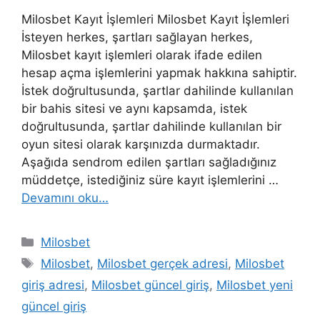
Milosbet Kayıt İşlemleri Milosbet Kayıt İşlemleri
İsteyen herkes, şartları sağlayan herkes,
Milosbet kayıt işlemleri olarak ifade edilen
hesap açma işlemlerini yapmak hakkına sahiptir.
İstek doğrultusunda, şartlar dahilinde kullanılan
bir bahis sitesi ve aynı kapsamda, istek
doğrultusunda, şartlar dahilinde kullanılan bir
oyun sitesi olarak karşınızda durmaktadır.
Aşağıda sendrom edilen şartları sağladığınız
müddetçe, istediğiniz süre kayıt işlemlerini …
Devamını oku…
Kategoriler
Milosbet
Etiketler
Milosbet
,
Milosbet gerçek adresi
,
Milosbet
giriş adresi
,
Milosbet güncel giriş
,
Milosbet yeni
güncel giriş