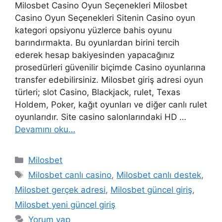
Milosbet Casino Oyun Seçenekleri Milosbet
Casino Oyun Seçenekleri Sitenin Casino oyun
kategori opsiyonu yüzlerce bahis oyunu
barındırmakta. Bu oyunlardan birini tercih
ederek hesap bakiyesinden yapacağınız
prosedürleri güvenilir biçimde Casino oyunlarına
transfer edebilirsiniz. Milosbet giriş adresi oyun
türleri; slot Casino, Blackjack, rulet, Texas
Holdem, Poker, kağıt oyunları ve diğer canlı rulet
oyunlarıdır. Site casino salonlarındaki HD …
Devamını oku…
Kategoriler
Milosbet
Etiketler
Milosbet canlı casino
,
Milosbet canlı destek
,
Milosbet gerçek adresi
,
Milosbet güncel giriş
,
Milosbet yeni güncel giriş
Yorum yap