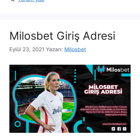
Milosbet Giriş Adresi
Eylül 23, 2021
Yazarı:
Milosbet