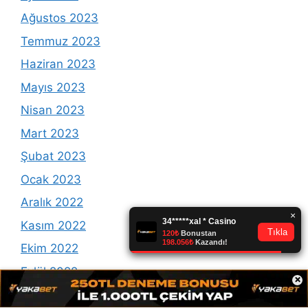
Ağustos 2023
Temmuz 2023
Haziran 2023
Mayıs 2023
Nisan 2023
Mart 2023
Şubat 2023
Ocak 2023
Aralık 2022
Kasım 2022
Ekim 2022
Eylül 2022
×
Ağustos 2022