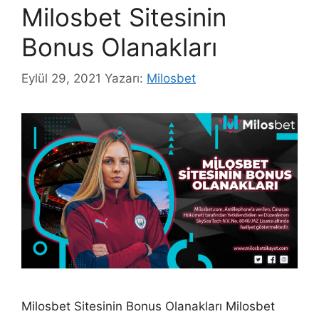
Milosbet Sitesinin
Bonus Olanakları
Eylül 29, 2021
Yazarı:
Milosbet
Milosbet Sitesinin Bonus Olanakları Milosbet