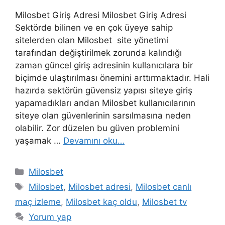
Milosbet Giriş Adresi Milosbet Giriş Adresi
Sektörde bilinen ve en çok üyeye sahip
sitelerden olan Milosbet site yönetimi
tarafından değiştirilmek zorunda kalındığı
zaman güncel giriş adresinin kullanıcılara bir
biçimde ulaştırılması önemini arttırmaktadır. Hali
hazırda sektörün güvensiz yapısı siteye giriş
yapamadıkları andan Milosbet kullanıcılarının
siteye olan güvenlerinin sarsılmasına neden
olabilir. Zor düzelen bu güven problemini
yaşamak …
Devamını oku…
Kategoriler
Milosbet
Etiketler
Milosbet
,
Milosbet adresi
,
Milosbet canlı
maç izleme
,
Milosbet kaç oldu
,
Milosbet tv
Yorum yap