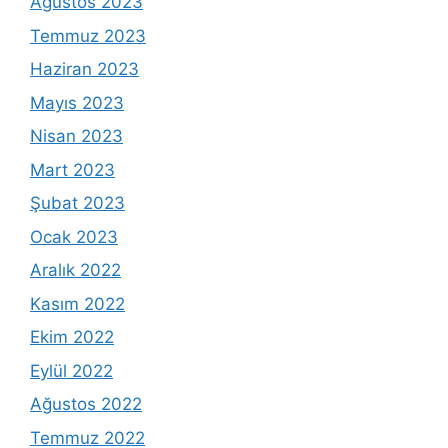
Ağustos 2023
Temmuz 2023
Haziran 2023
Mayıs 2023
Nisan 2023
Mart 2023
Şubat 2023
Ocak 2023
Aralık 2022
Kasım 2022
Ekim 2022
Eylül 2022
Ağustos 2022
Temmuz 2022