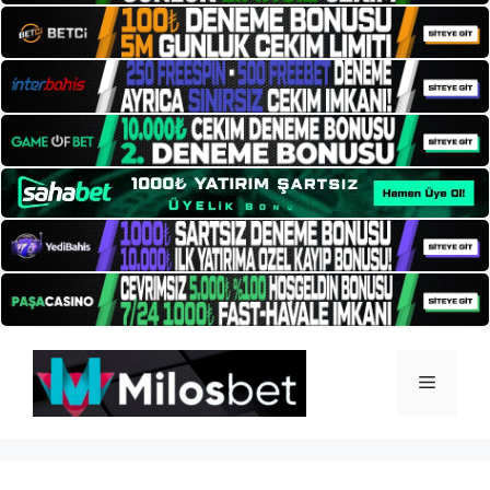
İçeriğe
atla
Menü