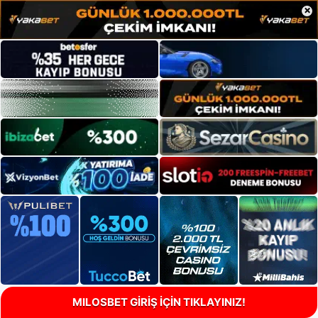
×
MILOSBET GİRİŞ İÇİN TIKLAYINIZ!