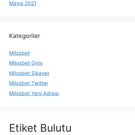
Mayıs 2021
Kategoriler
Milosbet
Milosbet Giriş
Milosbet Şikayet
Milosbet Twitter
Milosbet Yeni Adresi
Etiket Bulutu