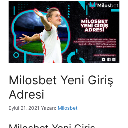
Milosbet Yeni Giriş
Adresi
Eylül 21, 2021
Yazarı:
Milosbet