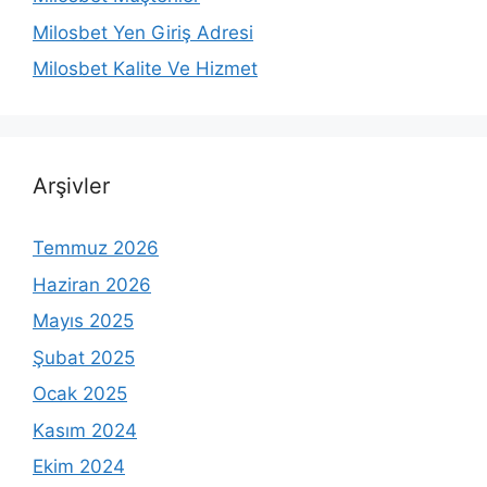
Milosbet Yen Giriş Adresi
Milosbet Kalite Ve Hizmet
Arşivler
Temmuz 2026
Haziran 2026
Mayıs 2025
Şubat 2025
Ocak 2025
Kasım 2024
Ekim 2024